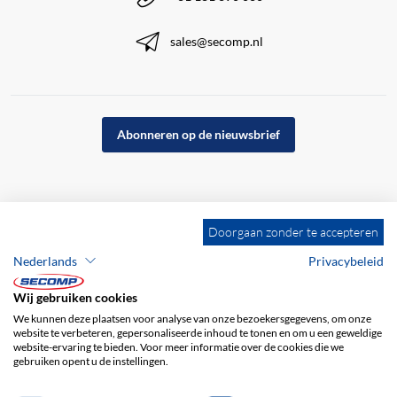
sales@secomp.nl
Abonneren op de nieuwsbrief
Doorgaan zonder te accepteren
Nederlands
Privacybeleid
Wij gebruiken cookies
We kunnen deze plaatsen voor analyse van onze bezoekersgegevens, om onze
website te verbeteren, gepersonaliseerde inhoud te tonen en om u een geweldige
website-ervaring te bieden. Voor meer informatie over de cookies die we
gebruiken opent u de instellingen.
Bedrijfsgegevens
ALV
Disclaimer
Privacybeleid