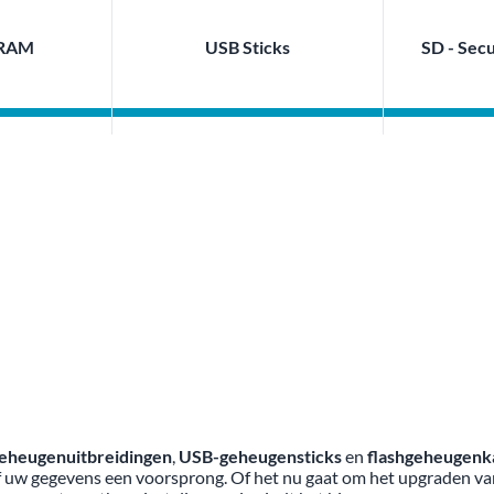
DRAM
USB Sticks
SD - Secu
eheugenuitbreidingen
,
USB-geheugensticks
en
flashgeheugenk
eef uw gegevens een voorsprong. Of het nu gaat om het upgraden