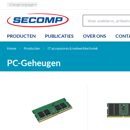
Change language
PRODUCTEN
PUBLICATIES
OVER ONS
CONT
Home
Producten
IT accessoires & netwerktechniek
PC-Geheugen