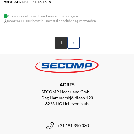
Herst.-Art.-Nr.:
21.13.1316
Op voorraad - leverbaar binnen enkele dagen
Voor 14.00 uur besteld - meestal dezelfde dag verzonden
1
»
ADRES
SECOMP Nederland GmbH
Dag Hammarskjöldlaan 193
3223 HG Hellevoetsluis
+31 181 390 030