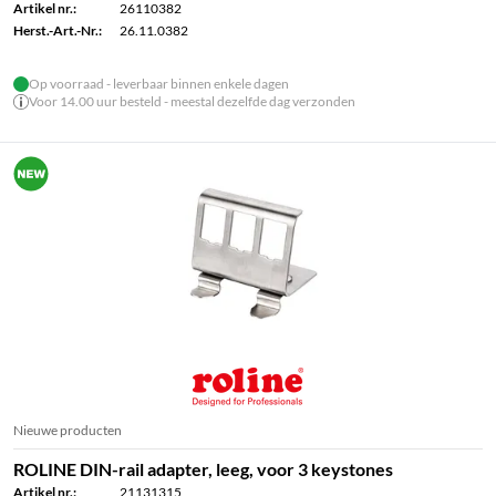
Artikel nr.:
26110382
Herst.-Art.-Nr.:
26.11.0382
Op voorraad - leverbaar binnen enkele dagen
Voor 14.00 uur besteld - meestal dezelfde dag verzonden
Nieuwe producten
ROLINE DIN-rail adapter, leeg, voor 3 keystones
Artikel nr.:
21131315