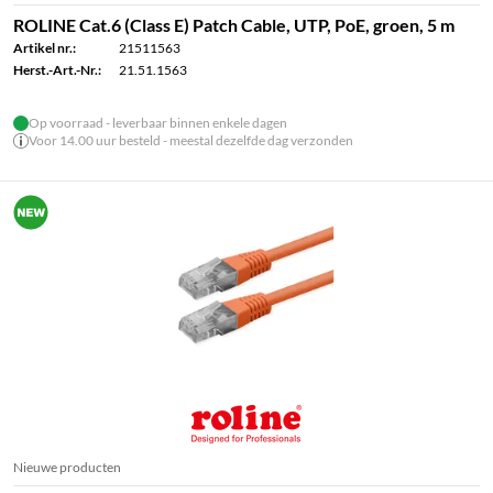
ROLINE Cat.6 (Class E) Patch Cable, UTP, PoE, groen, 5 m
Artikel nr.:
21511563
Herst.-Art.-Nr.:
21.51.1563
Op voorraad - leverbaar binnen enkele dagen
Voor 14.00 uur besteld - meestal dezelfde dag verzonden
Nieuwe producten