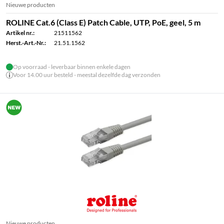
Nieuwe producten
ROLINE Cat.6 (Class E) Patch Cable, UTP, PoE, geel, 5 m
Artikel nr.:
21511562
Herst.-Art.-Nr.:
21.51.1562
Op voorraad - leverbaar binnen enkele dagen
Voor 14.00 uur besteld - meestal dezelfde dag verzonden
Nieuwe producten