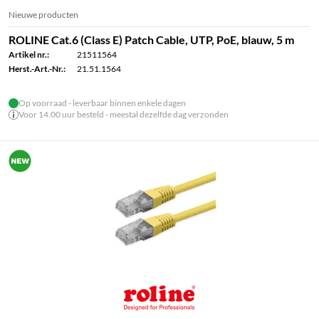
Nieuwe producten
ROLINE Cat.6 (Class E) Patch Cable, UTP, PoE, blauw, 5 m
Artikel nr.:
21511564
Herst.-Art.-Nr.:
21.51.1564
Op voorraad - leverbaar binnen enkele dagen
Voor 14.00 uur besteld - meestal dezelfde dag verzonden