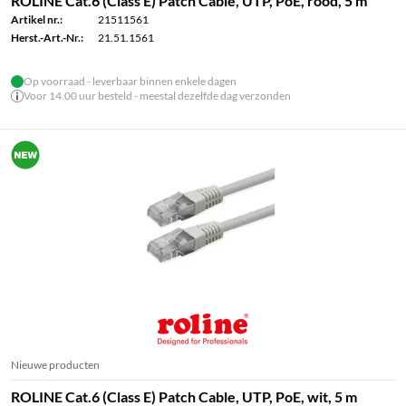
ROLINE Cat.6 (Class E) Patch Cable, UTP, PoE, rood, 5 m
Artikel nr.:
21511561
Herst.-Art.-Nr.:
21.51.1561
Op voorraad - leverbaar binnen enkele dagen
Voor 14.00 uur besteld - meestal dezelfde dag verzonden
Nieuwe producten
ROLINE Cat.6 (Class E) Patch Cable, UTP, PoE, wit, 5 m