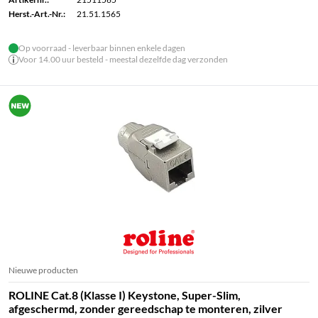
Herst.-Art.-Nr.:
21.51.1565
Op voorraad - leverbaar binnen enkele dagen
Voor 14.00 uur besteld - meestal dezelfde dag verzonden
Nieuwe producten
ROLINE Cat.8 (Klasse I) Keystone, Super-Slim,
afgeschermd, zonder gereedschap te monteren, zilver