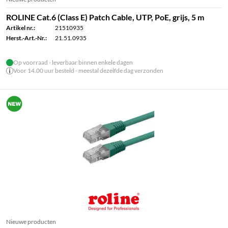
ROLINE Cat.6 (Class E) Patch Cable, UTP, PoE, grijs, 5 m
Artikel nr.:
21510935
Herst.-Art.-Nr.:
21.51.0935
Op voorraad - leverbaar binnen enkele dagen
Voor 14.00 uur besteld - meestal dezelfde dag verzonden
Nieuwe producten