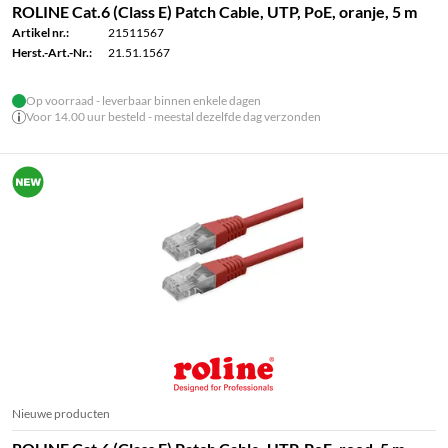
ROLINE Cat.6 (Class E) Patch Cable, UTP, PoE, oranje, 5 m
Artikel nr.:
21511567
Herst.-Art.-Nr.:
21.51.1567
Op voorraad - leverbaar binnen enkele dagen
Voor 14.00 uur besteld - meestal dezelfde dag verzonden
Nieuwe producten