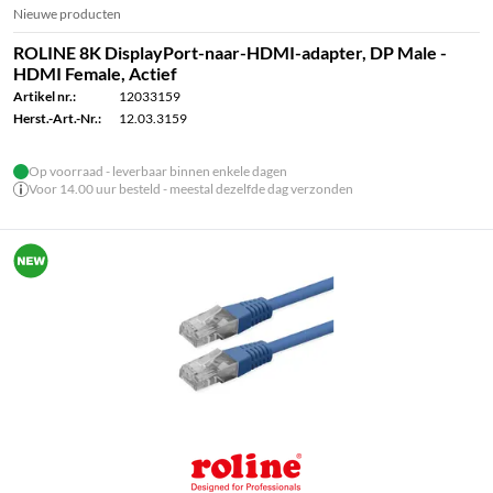
Nieuwe producten
ROLINE 8K DisplayPort-naar-HDMI-adapter, DP Male -
HDMI Female, Actief
Artikel nr.:
12033159
Herst.-Art.-Nr.:
12.03.3159
Op voorraad - leverbaar binnen enkele dagen
Voor 14.00 uur besteld - meestal dezelfde dag verzonden