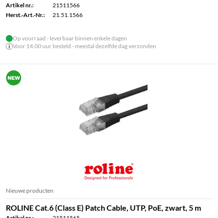
Artikel nr.:
21511566
Herst.-Art.-Nr.:
21.51.1566
Op voorraad - leverbaar binnen enkele dagen
Voor 14.00 uur besteld - meestal dezelfde dag verzonden
Nieuwe producten
ROLINE Cat.6 (Class E) Patch Cable, UTP, PoE, zwart, 5 m
Artikel nr.:
21511565