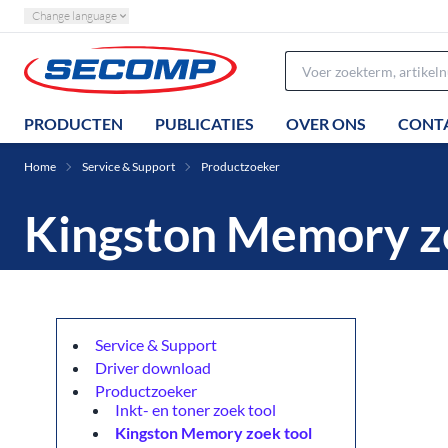
Change language
PRODUCTEN
PUBLICATIES
OVER ONS
CONT
Home
Service & Support
Productzoeker
Kingston Memory z
Service & Support
Driver download
Productzoeker
Inkt- en toner zoek tool
Kingston Memory zoek tool