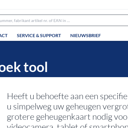
ACT
SERVICE & SUPPORT
NIEUWSBRIEF
oek tool
Heeft u behoefte aan een specifie
u simpelweg uw geheugen vergrot
grotere geheugenkaart nodig voor
videocamera, tablet of smartpho