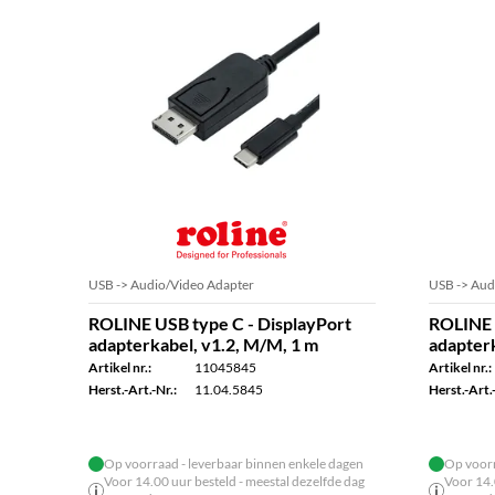
USB -> Audio/Video Adapter
USB -> Aud
ROLINE USB type C - DisplayPort
ROLINE 
adapterkabel, v1.2, M/M, 1 m
adapterk
Artikel nr.:
11045845
Artikel nr.:
Herst.-Art.-Nr.:
11.04.5845
Herst.-Art.-
Op voorraad - leverbaar binnen enkele dagen
Op voorr
Voor 14.00 uur besteld - meestal dezelfde dag
Voor 14.