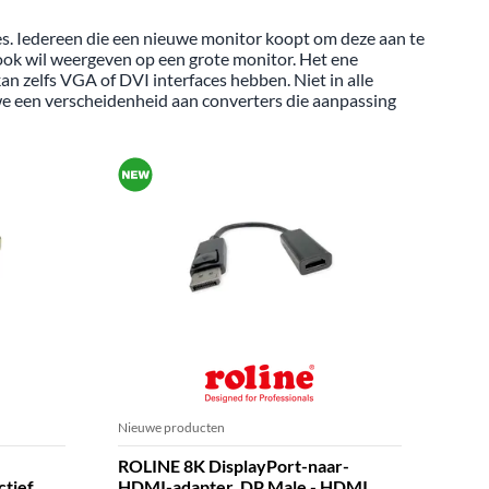
ces. Iedereen die een nieuwe monitor koopt om deze aan te
ook wil weergeven op een grote monitor. Het ene
n zelfs VGA of DVI interfaces hebben. Niet in alle
e een verscheidenheid aan converters die aanpassing
Nieuwe producten
VGA /
ROLINE 8K DisplayPort-naar-
ROLI
tief,
HDMI-adapter, DP Male - HDMI
Adap