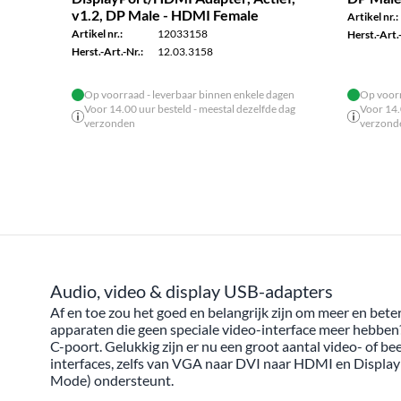
v1.2, DP Male - HDMI Female
Artikel nr.:
Artikel nr.:
12033158
Herst.-Art.-
Herst.-Art.-Nr.:
12.03.3158
Op voorraad - leverbaar binnen enkele dagen
Op voorr
Voor 14.00 uur besteld - meestal dezelfde dag
Voor 14.
verzonden
verzond
Audio, video & display USB-adapters
Af en toe zou het goed en belangrijk zijn om meer en bete
apparaten die geen speciale video-interface meer hebben
C-poort. Gelukkig zijn er nu een groot aantal video- of
interfaces, zelfs van VGA naar DVI naar HDMI en Display
Mode) ondersteunt.