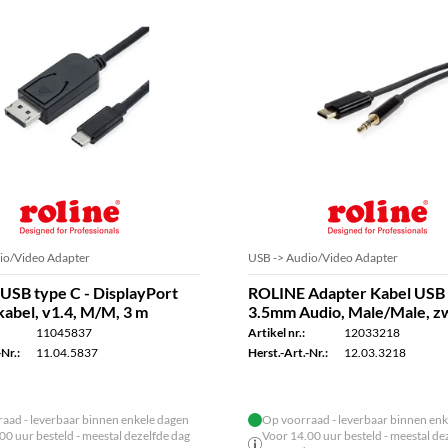
io/Video Adapter
USB -> Audio/Video Adapter
USB type C - DisplayPort
ROLINE Adapter Kabel USB 
abel, v1.4, M/M, 3 m
3.5mm Audio, Male/Male, zw
11045837
Artikel nr.:
12033218
Nr.:
11.04.5837
Herst.-Art.-Nr.:
12.03.3218
aad - leverbaar binnen enkele dagen
Op voorraad - leverbaar binnen enk
00 uur besteld - meestal dezelfde dag
Voor 14.00 uur besteld - meestal de