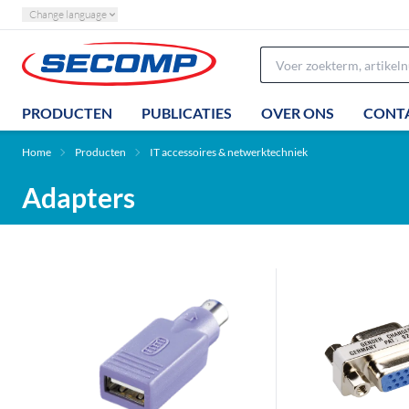
Change language
PRODUCTEN
PUBLICATIES
OVER ONS
CONT
Home
Producten
IT accessoires & netwerktechniek
Adapters