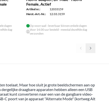
male
Female, Actief
Fem
Artikel nr.:
12033159
Artike
Herst.-Art.-Nr.:
12.03.3159
Herst.
ele dagen
Op voorraad - leverbaar binnen enkele dagen
zelfde dag
Voor 14.00 uur besteld - meestal dezelfde dag
verzonden
aten toelaat. Maar hoe sluit je grote beeldschermen aan op
n dergelijke draagbare apparaten hebben alleen een USB
paraat kunt converteren naar een van de gangbare video-
SB-C poort van je apparaat "Alternate Mode" (kortweg Alt