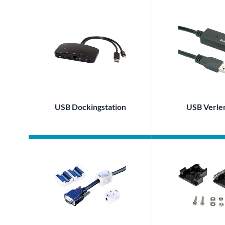
USB Dockingstation
USB Verle