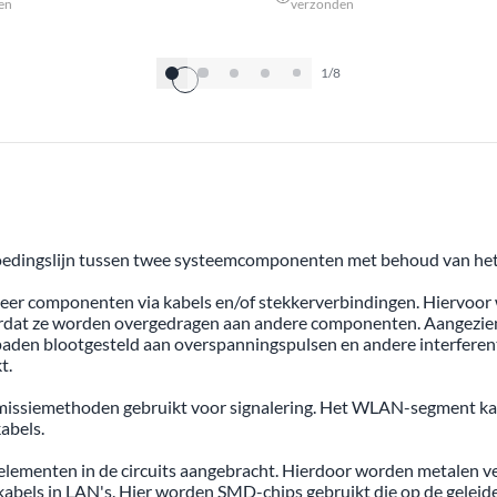
en
verzonden
1/8
 voedingslijn tussen twee systeemcomponenten met behoud van het
f meer componenten via kabels en/of stekkerverbindingen. Hiervoo
oordat ze worden overgedragen aan andere componenten. Aangezie
aden blootgesteld aan overspanningspulsen en andere interferent
t.
smissiemethoden gebruikt voor signalering. Het WLAN-segment k
abels.
lementen in de circuits aangebracht. Hierdoor worden metalen ve
r kabels in LAN's. Hier worden SMD-chips gebruikt die op de gelei