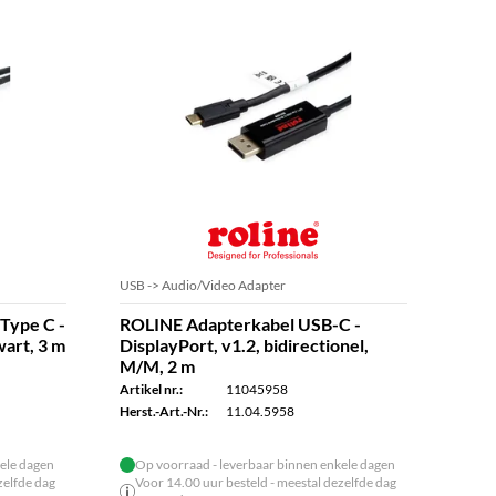
USB -> Audio/Video Adapter
ROLI
Type C -
ROLINE Adapterkabel USB-C -
ROL
art, 3 m
DisplayPort, v1.2, bidirectionel,
Typ
M/M, 2 m
Artike
Artikel nr.:
11045958
Herst.
Herst.-Art.-Nr.:
11.04.5958
ele dagen
Op voorraad - leverbaar binnen enkele dagen
zelfde dag
Voor 14.00 uur besteld - meestal dezelfde dag