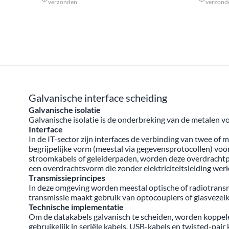
verzonden
verzond
Galvanische interface scheiding
Galvanische isolatie
Galvanische isolatie is de onderbreking van de metalen
Interface
In de IT-sector zijn interfaces de verbinding van twee o
begrijpelijke vorm (meestal via gegevensprotocollen) v
stroomkabels of geleiderpaden, worden deze overdrachtp
een overdrachtsvorm die zonder elektriciteitsleiding werk
Transmissieprincipes
In deze omgeving worden meestal optische of radiotran
transmissie maakt gebruik van optocouplers of glasvezelk
Technische implementatie
Om de datakabels galvanisch te scheiden, worden koppele
gebruikelijk in seriële kabels, USB-kabels en twisted-pai