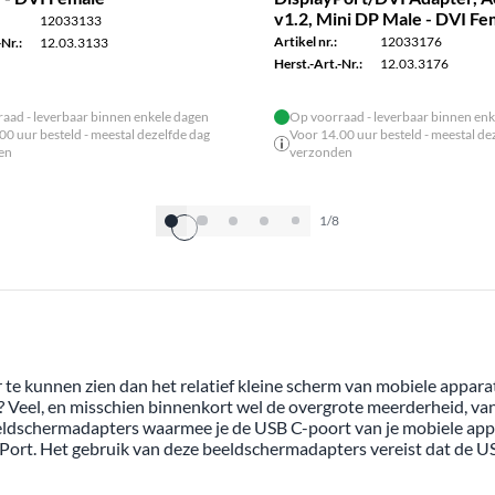
v1.2, Mini DP Male - DVI Fe
12033133
Artikel nr.:
12033176
Nr.:
12.03.3133
Herst.-Art.-Nr.:
12.03.3176
aad - leverbaar binnen enkele dagen
Op voorraad - leverbaar binnen enk
00 uur besteld - meestal dezelfde dag
Voor 14.00 uur besteld - meestal de
en
verzonden
1/8
r te kunnen zien dan het relatief kleine scherm van mobiele appar
? Veel, en misschien binnenkort wel de overgrote meerderheid, va
 beeldschermadapters waarmee je de USB C-poort van je mobiele ap
Port. Het gebruik van deze beeldschermadapters vereist dat de U