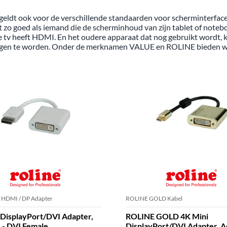
it geldt ook voor de verschillende standaarden voor scherminterfa
 zo goed als iemand die de scherminhoud van zijn tablet of noteb
 tv heeft HDMI. En het oudere apparaat dat nog gebruikt wordt, ka
vangen te worden. Onder de merknamen VALUE en ROLINE bieden w
/ HDMI / DP Adapter
ROLINE GOLD Kabel
DisplayPort/DVI Adapter,
ROLINE GOLD 4K Mini
 - DVI Female
DisplayPort/DVI Adapter, Ac