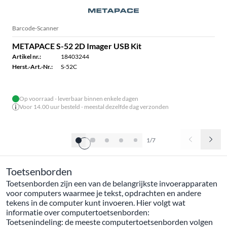
Barcode-Scanner
METAPACE S-52 2D Imager USB Kit
Artikel nr.:
18403244
Herst.-Art.-Nr.:
S-52C
Op voorraad - leverbaar binnen enkele dagen
Voor 14.00 uur besteld - meestal dezelfde dag verzonden
1/7
Toetsenborden
Toetsenborden zijn een van de belangrijkste invoerapparaten
voor computers waarmee je tekst, opdrachten en andere
tekens in de computer kunt invoeren. Hier volgt wat
informatie over computertoetsenborden:
Toetsenindeling: de meeste computertoetsenborden volgen