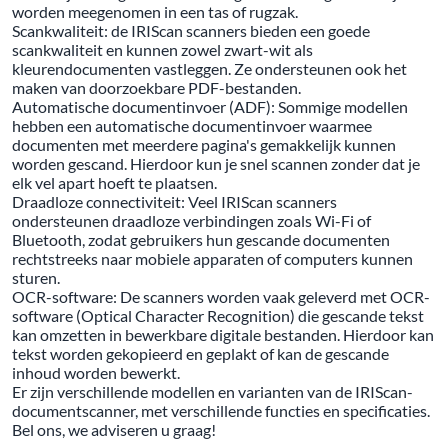
worden meegenomen in een tas of rugzak.
Scankwaliteit: de IRIScan scanners bieden een goede
scankwaliteit en kunnen zowel zwart-wit als
kleurendocumenten vastleggen. Ze ondersteunen ook het
maken van doorzoekbare PDF-bestanden.
Automatische documentinvoer (ADF): Sommige modellen
hebben een automatische documentinvoer waarmee
documenten met meerdere pagina's gemakkelijk kunnen
worden gescand. Hierdoor kun je snel scannen zonder dat je
elk vel apart hoeft te plaatsen.
Draadloze connectiviteit: Veel IRIScan scanners
ondersteunen draadloze verbindingen zoals Wi-Fi of
Bluetooth, zodat gebruikers hun gescande documenten
rechtstreeks naar mobiele apparaten of computers kunnen
sturen.
OCR-software: De scanners worden vaak geleverd met OCR-
software (Optical Character Recognition) die gescande tekst
kan omzetten in bewerkbare digitale bestanden. Hierdoor kan
tekst worden gekopieerd en geplakt of kan de gescande
inhoud worden bewerkt.
Er zijn verschillende modellen en varianten van de IRIScan-
documentscanner, met verschillende functies en specificaties.
Bel ons, we adviseren u graag!