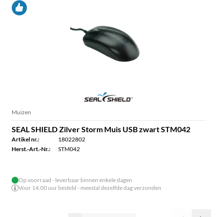
Muizen
SEAL SHIELD Zilver Storm Muis USB zwart STM042
Artikel nr.:
18022802
Herst.-Art.-Nr.:
STM042
Op voorraad - leverbaar binnen enkele dagen
Voor 14.00 uur besteld - meestal dezelfde dag verzonden