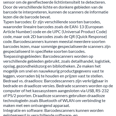
sensor om de gereflecteerde lichtintensiteit te detecteren.
Door de verschillende lichte en donkere gebieden van de
barcode te interpreteren, kunnen de scanners de informatie
lezen die de barcode bevat.
Typen barcodes: Er zijn verschillende soorten barcodes,
waaronder lineaire barcodes zoals de EAN-13 (European
Article Number) code en de UPC (Universal Product Code)
code, maar ook 2D barcodes zoals de QR (Quick Response)
code. Barcodescanners kunnen meestal meerdere soorten
barcodes lezen, maar sommige gespecialiseerde scanners zijn
gespecialiseerd in specifieke soorten barcodes.
Toepassingsgebieden: Barcodescanners worden op
verschillende gebieden gebruikt, zoals detailhandel, logistiek,
opslag, gezondheidszorg en bibliotheken. Ze maken het
mogelijk om snel en nauwkeurig productgegevens vast te
leggen, voorraden bij te houden en prijzen vast te stellen.
Bedraad vs. draadloos: Barcodescanners zijn verkrijgbaar in
bedrade en draadloze versies. Bedrade scanners worden op de
computer of het kassasysteem aangesloten via USB, RS-232
of PS/2 poorten. Draadloze scanners gebruiken draadloze
technologieën zoals Bluetooth of WLAN om verbinding te
maken met een ontvangend apparaat.
Integratie en software: Barcodescanners kunnen worden
geïntegreerd in verschillende software- en