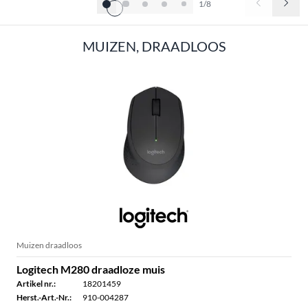
1/8
MUIZEN, DRAADLOOS
Muizen draadloos
Logitech M280 draadloze muis
Artikel nr.:
18201459
Herst.-Art.-Nr.:
910-004287