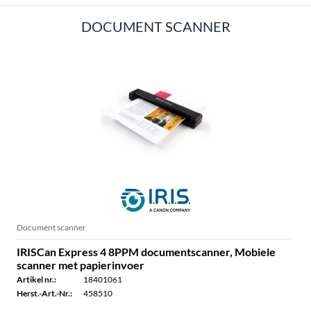
DOCUMENT SCANNER
Document scanner
IRISCan Express 4 8PPM documentscanner, Mobiele
scanner met papierinvoer
Artikel nr.:
18401061
Herst.-Art.-Nr.:
458510