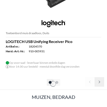
Toetsenbord muis draadloos, Duits
LOGITECH USB Unifying Receiver Pico
Artikel nr.:
18204570
Herst.-Art.-Nr.:
910-005931
Op voorraad - leverbaar binnen enkele dagen
Voor 14.00 uur besteld - meestal dezelfde dag verzonden
MUIZEN, BEDRAAD