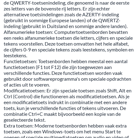
de QWERTY-toetsenindeling, die genoemd is naar de eerste
zes letters van de bovenste rij letters. Er zijn echter
alternatieve toetsindelingen zoals de AZERTY-indeling
(gebruikt in sommige Europese landen) of de QWERTZ-
indeling (gebruikt in Duitsland en sommige andere landen).
Alfanumerieke toetsen: Computertoetsenborden bevatten
een reeks alfanumerieke toetsen die letters, cijfers en speciale
tekens voorstellen. Deze toetsen omvatten het hele alfabet,
de cijfers 0-9 en speciale tekens zoals leestekens, symbolen en
leestekens.
Functietoetsen: Toetsenborden hebben meestal een aantal
functietoetsen (F1 tot F12) die zijn toegewezen aan
verschillende functies. Deze functietoetsen worden vaak
gebruikt door softwareprogramma's om speciale opdrachten
of acties uit te voeren.
Modificatietoetsen: Er zijn speciale toetsen zoals Shift, Alt en
Ctrl (Control) die functioneren als modificatietoetsen. Als je
een modificatietoets indrukt in combinatie met een andere
toets, kun je verschillende functies of tekens uitvoeren. De
combinatie Ctrl+C maakt bijvoorbeeld een kopie van de
geselecteerde tekst.
Extra toetsen: Moderne toetsenborden hebben vaak extra
toetsen, zoals een Windows-toets om het menu Start te
openen of speciale multimediatoetsen om audio en video of