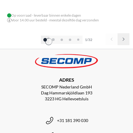
Op voorraad - leverbaar binnen enkele dagen
Voor 14.00 uur besteld - meestal dezelfde dag verzonden
1/32
ADRES
SECOMP Nederland GmbH
Dag Hammarskjöldlaan 193
3223 HG Hellevoetsluis
+31 181 390 030