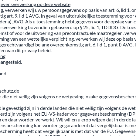
gevensverwerking op deze website
erwerken wij uw persoonsgegevens op basis van art. 6, lid 1, onde
art. 9, lid 1 AVG. In geval van uitdrukkelijke toestemming voor 
nder a), AVG. Als u toestemming hebt gegeven voor de opslag van c
gevensverwerking bovendien gebaseerd op § 25, lid 1, TDDDG. De toe
st of voor de uitvoering van precontractuele maatregelen, verwerk
g van een wettelijke verplichting, verwerken wij deze op basis va
rechtvaardigd belang overeenkomstig art. 6, lid 1, punt f) AVG. I
en van dit privacy beleid.
ing
angesteld.
and
schutz.de
 die niet veilig zijn volgens de wetgeving inzake gegevensbesche
e gevestigd zijn in derde landen die niet veilig zijn volgens de 
eerd zijn volgens het EU-VS-kader voor gegevensbescherming (DPF)
daar worden verwerkt. Wij willen u erop wijzen dat in derde land
bescherming kan worden gegarandeerd dat vergelijkbaar is met dat
scherming heeft dat vergelijkbaar is met dat van de EU. Gegevens