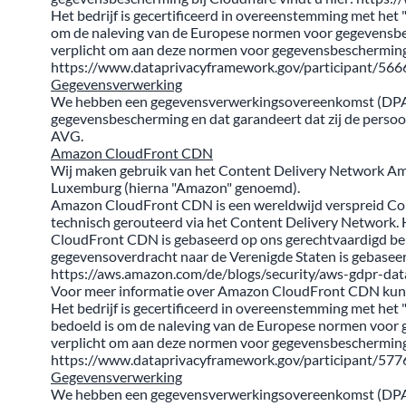
Het bedrijf is gecertificeerd in overeenstemming met he
om de naleving van de Europese normen voor gegevensbesch
verplicht om aan deze normen voor gegevensbescherming 
https://www.dataprivacyframework.gov/participant/566
Gegevensverwerking
We hebben een gegevensverwerkingsovereenkomst (DPA) ge
gegevensbescherming en dat garandeert dat zij de perso
AVG.
Amazon CloudFront CDN
Wij maken gebruik van het Content Delivery Network A
Luxemburg (hierna "Amazon" genoemd).
Amazon CloudFront CDN is een wereldwijd verspreid Cont
technisch gerouteerd via het Content Delivery Network.
CloudFront CDN is gebaseerd op ons gerechtvaardigd belang
gegevensoverdracht naar de Verenigde Staten is gebaseer
https://aws.amazon.com/de/blogs/security/aws-gdpr-da
Voor meer informatie over Amazon CloudFront CDN kunt u
Het bedrijf is gecertificeerd in overeenstemming met he
bedoeld is om de naleving van de Europese normen voor ge
verplicht om aan deze normen voor gegevensbescherming 
https://www.dataprivacyframework.gov/participant/577
Gegevensverwerking
We hebben een gegevensverwerkingsovereenkomst (DPA) ge