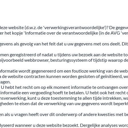
eze website (d.w.z. de 'verwerkingsverantwoordelijke')? De gege
er het kopje 'Informatie over de verantwoordelijke (in de AVG 've
vens als gevolg van het feit dat u uw gegevens met ons deelt. Dit 
en geregistreerd of nadat u tijdens uw bezoek aan de website to
ijvoorbeeld webbrowser, besturingssysteem of tijdstip waarop de
informatie wordt gegenereerd om een foutloze werking van de we
ia de website contracten kunnen worden gesloten of geïnitieerd,
ragen.
- U hebt het recht om op elk moment informatie te ontvangen ove
informatie een vergoeding hoeft te betalen. U hebt ook het recht
verwerking, kunt u deze toestemming te allen tijde intrekken, wa
eden te eisen dat de verwerking van uw gegevens wordt beperkt. V
n als u vragen heeft over dit onderwerp of andere kwesties met 
nalyseerd wanneer u deze website bezoekt. Dergelijke analyses w