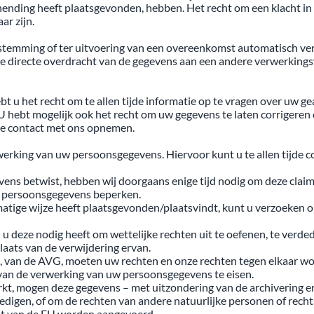
ending heeft plaatsgevonden, hebben. Het recht om een klacht in 
ar zijn.
estemming of ter uitvoering van een overeenkomst automatisch ve
 de directe overdracht van de gegevens aan een andere verwerkings
ebt u het recht om te allen tijde informatie op te vragen over uw
 hebt mogelijk ook het recht om uw gegevens te laten corrigeren o
jde contact met ons opnemen.
werking van uw persoonsgegevens. Hiervoor kunt u te allen tijde
ens betwist, hebben wij doorgaans enige tijd nodig om deze claim 
uw persoonsgegevens beperken.
tige wijze heeft plaatsgevonden/plaatsvindt, kunt u verzoeken o
 deze nodig heeft om wettelijke rechten uit te oefenen, te verded
aats van de verwijdering ervan.
 1, van de AVG, moeten uw rechten en onze rechten tegen elkaar w
 van de verwerking van uw persoonsgegevens te eisen.
kt, mogen deze gegevens – met uitzondering van de archivering 
erdedigen, of om de rechten van andere natuurlijke personen of re
aat van de EU worden aangevoerd.