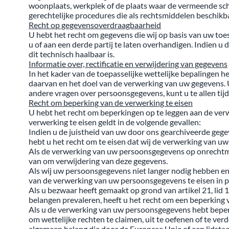
woonplaats, werkplek of de plaats waar de vermeende sch
gerechtelijke procedures die als rechtsmiddelen beschikba
Recht op gegevensoverdraagbaarheid
U hebt het recht om gegevens die wij op basis van uw to
u of aan een derde partij te laten overhandigen. Indien u
dit technisch haalbaar is.
Informatie over, rectificatie en verwijdering van gegevens
In het kader van de toepasselijke wettelijke bepalingen h
daarvan en het doel van de verwerking van uw gegevens. U
andere vragen over persoonsgegevens, kunt u te allen ti
Recht om beperking van de verwerking te eisen
U hebt het recht om beperkingen op te leggen aan de ver
verwerking te eisen geldt in de volgende gevallen:
Indien u de juistheid van uw door ons gearchiveerde gegev
hebt u het recht om te eisen dat wij de verwerking van 
Als de verwerking van uw persoonsgegevens op onrechtma
van om verwijdering van deze gegevens.
Als wij uw persoonsgegevens niet langer nodig hebben en u
van de verwerking van uw persoonsgegevens te eisen in pl
Als u bezwaar heeft gemaakt op grond van artikel 21, lid
belangen prevaleren, heeft u het recht om een beperking
Als u de verwerking van uw persoonsgegevens hebt beper
om wettelijke rechten te claimen, uit te oefenen of te v
algemeen belang die door de Europese Unie of een lidst