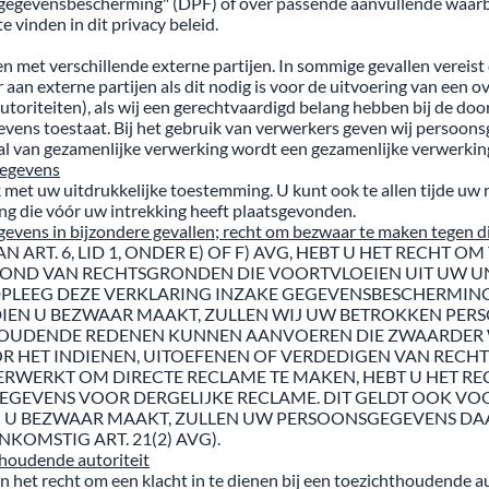
 gegevensbescherming" (DPF) of over passende aanvullende waarbo
e vinden in dit privacy beleid.
en met verschillende externe partijen. In sommige gevallen verei
an externe partijen als dit nodig is voor de uitvoering van een ove
riteiten), als wij een gerechtvaardigd belang hebben bij de doorgif
evens toestaat. Bij het gebruik van verwerkers geven wij persoon
al van gezamenlijke verwerking wordt een gezamenlijke verwerki
gegevens
 met uw uitdrukkelijke toestemming. U kunt ook te allen tijde uw
g die vóór uw intrekking heeft plaatsgevonden.
vens in bijzondere gevallen; recht om bezwaar te maken tegen di
RT. 6, LID 1, ONDER E) OF F) AVG, HEBT U HET RECHT O
D VAN RECHTSGRONDEN DIE VOORTVLOEIEN UIT UW UNIE
AADPLEEG DEZE VERKLARING INZAKE GEGEVENSBESCHERMI
DIEN U BEZWAAR MAAKT, ZULLEN WIJ UW BETROKKEN PER
HOUDENDE REDENEN KUNNEN AANVOEREN DIE ZWAARDER 
R HET INDIENEN, UITOEFENEN OF VERDEDIGEN VAN RECHTE
WERKT OM DIRECTE RECLAME TE MAKEN, HEBT U HET REC
GEVENS VOOR DERGELIJKE RECLAME. DIT GELDT OOK VO
EN U BEZWAAR MAAKT, ZULLEN UW PERSOONSGEGEVENS D
OMSTIG ART. 21(2) AVG).
thoudende autoriteit
et recht om een klacht in te dienen bij een toezichthoudende auto