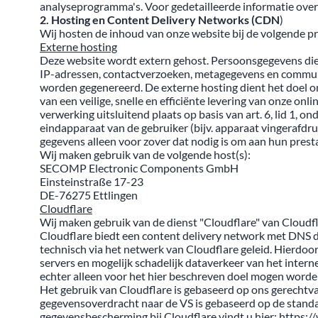
analyseprogramma's. Voor gedetailleerde informatie over
2. Hosting en Content Delivery Networks (CDN
)
Wij hosten de inhoud van onze website bij de volgende pr
Externe hosting
Deze website wordt extern gehost. Persoonsgegevens die
IP-adressen, contactverzoeken, metagegevens en communi
worden gegenereerd. De externe hosting dient het doel om
van een veilige, snelle en efficiënte levering van onze onl
verwerking uitsluitend plaats op basis van art. 6, lid 1, 
eindapparaat van de gebruiker (bijv. apparaat vingerafd
gegevens alleen voor zover dat nodig is om aan hun presta
Wij maken gebruik van de volgende host(s):
SECOMP Electronic Components GmbH
Einsteinstraße 17-23
DE-76275 Ettlingen
Cloudflare
Wij maken gebruik van de dienst "Cloudflare" van Cloudfl
Cloudflare biedt een content delivery network met DNS d
technisch via het netwerk van Cloudflare geleid. Hierdoo
servers en mogelijk schadelijk dataverkeer van het inter
echter alleen voor het hier beschreven doel mogen worde
Het gebruik van Cloudflare is gebaseerd op ons gerechtvaar
gegevensoverdracht naar de VS is gebaseerd op de standa
gegevensbescherming bij Cloudflare vindt u hier: https:/