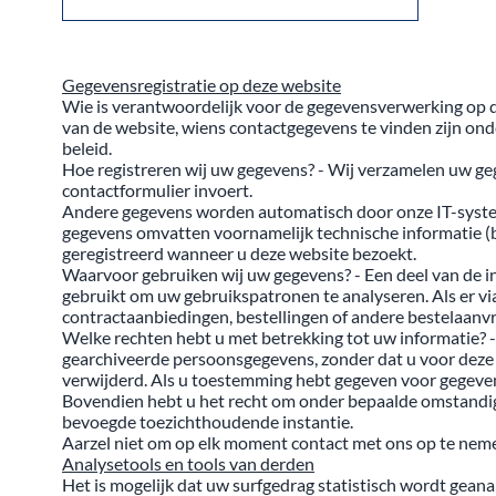
Gegevensregistratie op deze website
Wie is verantwoordelijk voor de gegevensverwerking op d
van de website, wiens contactgegevens te vinden zijn ond
beleid.
Hoe registreren wij uw gegevens? - Wij verzamelen uw gege
contactformulier invoert.
Andere gegevens worden automatisch door onze IT-system
gegevens omvatten voornamelijk technische informatie (b
geregistreerd wanneer u deze website bezoekt.
Waarvoor gebruiken wij uw gegevens? - Een deel van de 
gebruikt om uw gebruikspatronen te analyseren. Als er v
contractaanbiedingen, bestellingen of andere bestelaanv
Welke rechten hebt u met betrekking tot uw informatie? 
gearchiveerde persoonsgegevens, zonder dat u voor deze 
verwijderd. Als u toestemming hebt gegeven voor gegevens
Bovendien hebt u het recht om onder bepaalde omstandigh
bevoegde toezichthoudende instantie.
Aarzel niet om op elk moment contact met ons op te neme
Analysetools en tools van derden
Het is mogelijk dat uw surfgedrag statistisch wordt gea