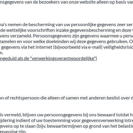
onsgegevens van de bezoekers van onze website alleen op basis v
na's nemen de bescherming van uw persoonlijke gegevens zeer se
 de wettelijke voorschriften inzake gegevensbescherming en deze
evens verzameld. Persoonsgegevens zijn gegevens waarmee u persoo
rzamelen en voor welke doeleinden wij deze gegevens gebruiken. O
egevens via het internet (bijvoorbeeld via e-mail) veiligheidsrisi
n.
angeduid als de "verwerkingsverantwoordelijke")
on of rechtspersoon die alleen of samen met anderen beslist over
e is vermeld, blijven uw persoonsgegevens bij ons bewaard totdat h
wijdering indient of uw toestemming voor gegevensverwerking intr
ns op te slaan (bijv. bewaartermijnen op grond van het belasting-
epassing zijn.