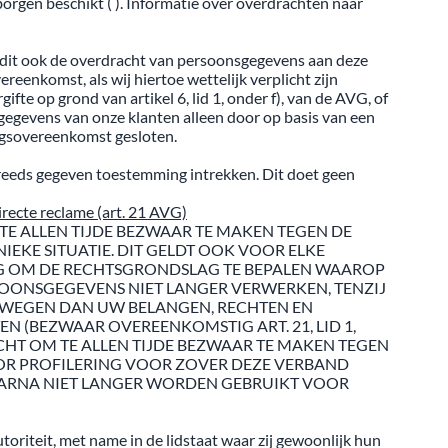
rgen beschikt ( ). Informatie over overdrachten naar
st dit ook de overdracht van persoonsgegevens aan deze
reenkomst, als wij hiertoe wettelijk verplicht zijn
te op grond van artikel 6, lid 1, onder f), van de AVG, of
sgegevens van onze klanten alleen door op basis van een
ngsovereenkomst gesloten.
 reeds gegeven toestemming intrekken. Dit doet geen
recte reclame (art. 21 AVG)
M TE ALLEN TIJDE BEZWAAR TE MAKEN TEGEN DE
KE SITUATIE. DIT GELDT OOK VOOR ELKE
NG OM DE RECHTSGRONDSLAG TE BEPALEN WAAROP
SOONSGEGEVENS NIET LANGER VERWERKEN, TENZIJ
WEGEN DAN UW BELANGEN, RECHTEN EN
N (BEZWAAR OVEREENKOMSTIG ART. 21, LID 1,
HT OM TE ALLEN TIJDE BEZWAAR TE MAKEN TEGEN
OR PROFILERING VOOR ZOVER DEZE VERBAND
AARNA NIET LANGER WORDEN GEBRUIKT VOOR
riteit, met name in de lidstaat waar zij gewoonlijk hun