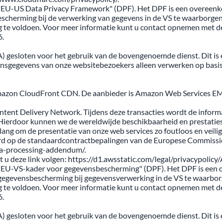
t "EU-US Data Privacy Framework" (DPF). Het DPF is een overeenk
erming bij de verwerking van gegevens in de VS te waarborgen. El
te voldoen. Voor meer informatie kunt u contact opnemen met de 
6.
sloten voor het gebruik van de bovengenoemde dienst. Dit is een
onsgegevens van onze websitebezoekers alleen verwerken op basis
mazon CloudFront CDN. De aanbieder is Amazon Web Services EM
ent Delivery Network. Tijdens deze transacties wordt de inform
 Hierdoor kunnen we de wereldwijde beschikbaarheid en prestatie
 om de presentatie van onze web services zo foutloos en veilig mo
d op de standaardcontractbepalingen van de Europese Commissie. 
ta-processing-addendum/.
 deze link volgen: https://d1.awsstatic.com/legal/privacypolic
t "EU-VS-kader voor gegevensbescherming" (DPF). Het DPF is een 
gevensbescherming bij gegevensverwerking in de VS te waarborgen.
te voldoen. Voor meer informatie kunt u contact opnemen met de 
6.
sloten voor het gebruik van de bovengenoemde dienst. Dit is een