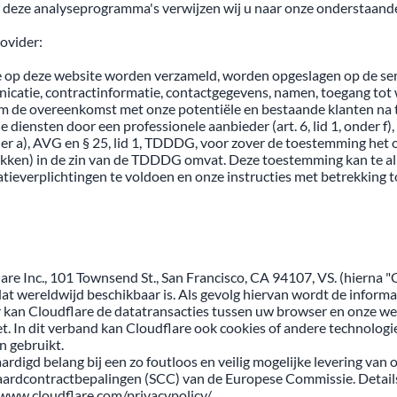
 deze analyseprogramma's verwijzen wij u naar onze onderstaande
ovider:
 op deze website worden verzameld, worden opgeslagen op de ser
catie, contractinformatie, contactgegevens, namen, toegang tot 
 de overeenkomst met onze potentiële en bestaande klanten na te k
ine diensten door een professionele aanbieder (art. 6, lid 1, onder f
onder a), AVG en § 25, lid 1, TDDDG, voor zover de toestemming het
rukken) in de zin van de TDDDG omvat. Deze toestemming kan te a
tieverplichtingen te voldoen en onze instructies met betrekking to
are Inc., 101 Townsend St., San Francisco, CA 94107, VS. (hierna 
at wereldwijd beschikbaar is. Als gevolg hiervan wordt de infor
r kan Cloudflare de datatransacties tussen uw browser en onze web
net. In dit verband kan Cloudflare ook cookies of andere technolog
n gebruikt.
digd belang bij een zo foutloos en veilig mogelijke levering van on
ardcontractbepalingen (SCC) van de Europese Commissie. Details 
/www.cloudflare.com/privacypolicy/.