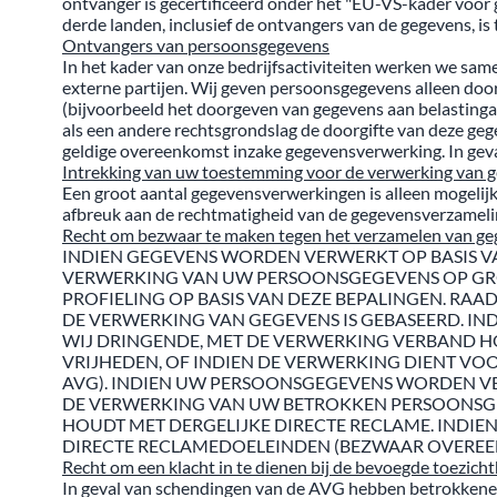
ontvanger is gecertificeerd onder het "EU-VS-kader voor
derde landen, inclusief de ontvangers van de gegevens, is t
Ontvangers van persoonsgegevens
In het kader van onze bedrijfsactiviteiten werken we sam
externe partijen. Wij geven persoonsgegevens alleen door a
(bijvoorbeeld het doorgeven van gegevens aan belastingauto
als een andere rechtsgrondslag de doorgifte van deze geg
geldige overeenkomst inzake gegevensverwerking. In gev
Intrekking van uw toestemming voor de verwerking van 
Een groot aantal gegevensverwerkingen is alleen mogelijk
afbreuk aan de rechtmatigheid van de gegevensverzamelin
Recht om bezwaar te maken tegen het verzamelen van gege
INDIEN GEGEVENS WORDEN VERWERKT OP BASIS VAN A
VERWERKING VAN UW PERSOONSGEGEVENS OP GRON
PROFIELING OP BASIS VAN DEZE BEPALINGEN. R
DE VERWERKING VAN GEGEVENS IS GEBASEERD. IN
WIJ DRINGENDE, MET DE VERWERKING VERBAND 
VRIJHEDEN, OF INDIEN DE VERWERKING DIENT VOO
AVG). INDIEN UW PERSOONSGEGEVENS WORDEN VER
DE VERWERKING VAN UW BETROKKEN PERSOONSGE
HOUDT MET DERGELIJKE DIRECTE RECLAME. INDI
DIRECTE RECLAMEDOELEINDEN (BEZWAAR OVEREENK
Recht om een klacht in te dienen bij de bevoegde toezich
In geval van schendingen van de AVG hebben betrokkenen h