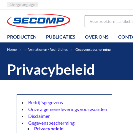
Change language
PRODUCTEN
PUBLICATIES
OVER ONS
CONT
Home
Informationen / Rechtliches
Gegevensbescherming
Privacybeleid
Bedrijfsgegevens
Onze algemene leverings voorwaarden
Disclaimer
Gegevensbescherming
Privacybeleid