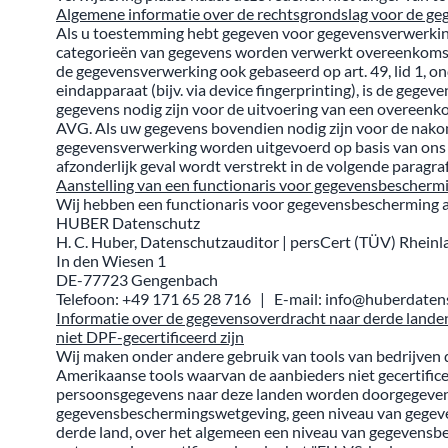
Algemene informatie over de rechtsgrondslag voor de ge
Als u toestemming hebt gegeven voor gegevensverwerking, v
categorieën van gegevens worden verwerkt overeenkomstig 
de gegevensverwerking ook gebaseerd op art. 49, lid 1, o
eindapparaat (bijv. via device fingerprinting), is de ge
gegevens nodig zijn voor de uitvoering van een overeenkom
AVG. Als uw gegevens bovendien nodig zijn voor de nakomin
gegevensverwerking worden uitgevoerd op basis van ons ge
afzonderlijk geval wordt verstrekt in de volgende paragraf
Aanstelling van een functionaris voor gegevensbescherm
Wij hebben een functionaris voor gegevensbescherming a
HUBER Datenschutz
H. C. Huber, Datenschutzauditor | persCert (TÜV) Rheinl
In den Wiesen 1
DE-77723 Gengenbach
Telefoon: +49 171 65 28 716
|
E-mail:
info@huberdaten
Informatie over de gegevensoverdracht naar derde landen
niet DPF-gecertificeerd zijn
Wij maken onder andere gebruik van tools van bedrijven di
Amerikaanse tools waarvan de aanbieders niet gecertific
persoonsgegevens naar deze landen worden doorgegeven en 
gegevensbeschermingswetgeving, geen niveau van gegevens
derde land, over het algemeen een niveau van gegevensbe