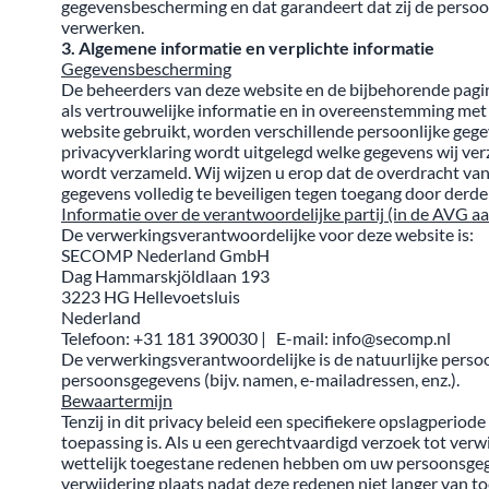
gegevensbescherming en dat garandeert dat zij de perso
verwerken.
3. Algemene informatie en verplichte informatie
Gegevensbescherming
De beheerders van deze website en de bijbehorende pagi
als vertrouwelijke informatie en in overeenstemming met
website gebruikt, worden verschillende persoonlijke geg
privacyverklaring wordt uitgelegd welke gegevens wij ve
wordt verzameld. Wij wijzen u erop dat de overdracht van g
gegevens volledig te beveiligen tegen toegang door derde
Informatie over de verantwoordelijke partij (in de AVG a
De verwerkingsverantwoordelijke voor deze website is:
SECOMP Nederland GmbH
Dag Hammarskjöldlaan 193
3223 HG Hellevoetsluis
Nederland
Telefoon:
+31 181 390030
|
E-mail:
info@secomp.nl
De verwerkingsverantwoordelijke is de natuurlijke perso
persoonsgegevens (bijv. namen, e-mailadressen, enz.).
Bewaartermijn
Tenzij in dit privacy beleid een specifiekere opslagperiod
toepassing is. Als u een gerechtvaardigd verzoek tot ver
wettelijk toegestane redenen hebben om uw persoonsgegeve
verwijdering plaats nadat deze redenen niet langer van to