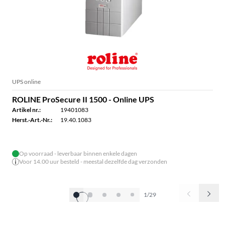
UPS online
ROLINE ProSecure II 1500 - Online UPS
Artikel nr.:
19401083
Herst.-Art.-Nr.:
19.40.1083
Op voorraad - leverbaar binnen enkele dagen
Voor 14.00 uur besteld - meestal dezelfde dag verzonden
1/29