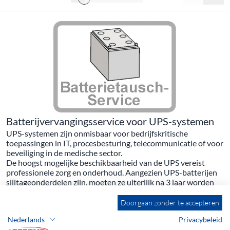
Batterijvervangingsservice voor UPS-systemen
UPS-systemen zijn onmisbaar voor bedrijfskritische
toepassingen in IT, procesbesturing, telecommunicatie of voor
beveiliging in de medische sector.
De hoogst mogelijke beschikbaarheid van de UPS vereist
professionele zorg en onderhoud. Aangezien UPS-batterijen
slijtageonderdelen zijn, moeten ze uiterlijk na 3 jaar worden
vervangen.
Uw voordeel:
Doorgaan zonder te accepteren
- Vlekkeloze werking van uw UPS
Nederlands
Privacybeleid
- Hoge betrouwbaarheid in geval van nood