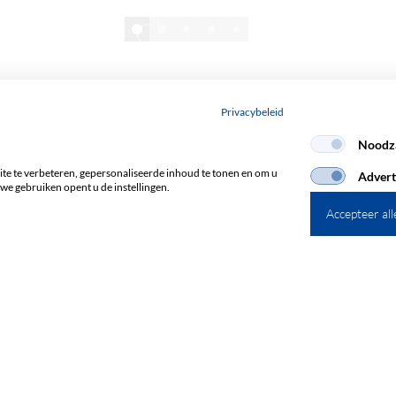
1/8
Toon alles
Privacybeleid
Noodza
e te verbeteren, gepersonaliseerde inhoud te tonen en om u
Advert
we gebruiken opent u de instellingen.
Accepteer all
Abonneren op de nieuwsbrief