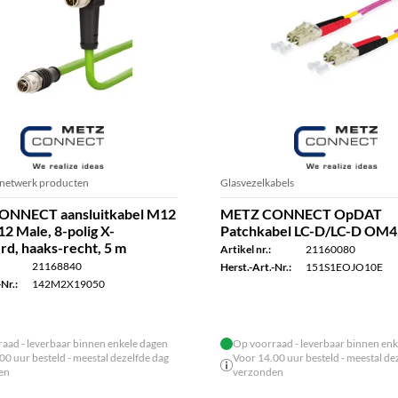
e netwerk producten
Glasvezelkabels
ONNECT aansluitkabel M12
METZ CONNECT OpDAT
2 Male, 8-polig X-
Patchkabel LC-D/LC-D OM4,
d, haaks-recht, 5 m
Artikel nr.:
21160080
21168840
Herst.-Art.-Nr.:
151S1EOJO10E
Nr.:
142M2X19050
aad - leverbaar binnen enkele dagen
Op voorraad - leverbaar binnen enk
00 uur besteld - meestal dezelfde dag
Voor 14.00 uur besteld - meestal de
en
verzonden