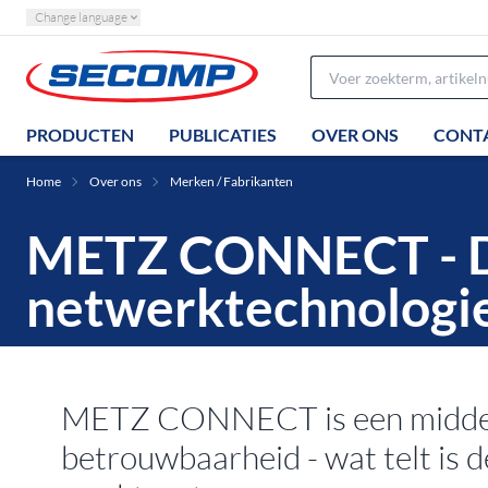
Change language
PRODUCTEN
PUBLICATIES
OVER ONS
CONT
Home
Over ons
Merken / Fabrikanten
METZ CONNECT - De 
netwerktechnologi
METZ CONNECT is een middelgroo
betrouwbaarheid - wat telt is