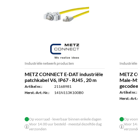
Industriële netwerk producten
Industriël
METZ CONNECT E-DAT industriële
METZ C
patchkabel V6, IP67 - RJ45 , 20 m
Male-M1
gecodeer
Artikel nr.:
21168981
Artikel nr.:
Herst.-Art.-Nr.:
141N113K100B0
Herst.-Art.-
Op voorraad - leverbaar binnen enkele dagen
Op voorr
Voor 14.00 uur besteld - meestal dezelfde dag
Voor 14.
verzonden
verzond