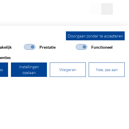
Doorgaan zonder te accepteren
kelijk
Prestatie
Functioneel
enties
Instellingen
es
Weigeren
Nee, pas aan
opslaan
+31 181 390 030
sales@secomp.nl