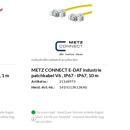
Industriële netwerk producten
Glasv
METZ CONNECT E-DAT industrie
MET
 1 m
patchkabel V6 , IP67 - IP67, 10 m
glas
m
Artikel nr.:
21168973
Artike
Herst.-Art.-Nr.:
141N113K13KA0
Herst.
ele dagen
Op voorraad - leverbaar binnen enkele dagen
zelfde dag
Voor 14.00 uur besteld - meestal dezelfde dag
verzonden