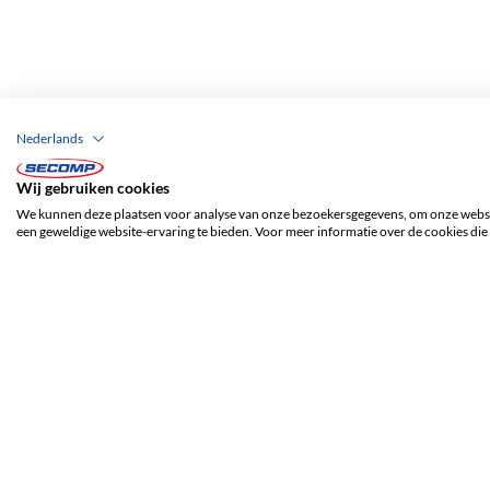
Nederlands
Wij gebruiken cookies
We kunnen deze plaatsen voor analyse van onze bezoekersgegevens, om onze websit
een geweldige website-ervaring te bieden. Voor meer informatie over de cookies die 
ADRES
SECOMP Nederland GmbH
Dag Hammarskjöldlaan 193
3223 HG Hellevoetsluis