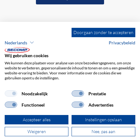
Doorgaan zonder te accepteren
Nederlands
Privacybeleid
Wij gebruiken cookies
We kunnen deze plaatsen voor analyse van onze bezoekersgegevens, om onze
website te verbeteren, gepersonaliseerde inhoud te tonen en om u een geweldige
website-ervaring te bieden. Voor meer informatie over de cookies die we
gebruiken opent u de instellingen.
Bedrijfsgegevens
ALV
Disclaimer
Privacybeleid
Noodzakelijk
Prestatie
Functioneel
Advertenties
Accepteer alles
Instellingen opslaan
Weigeren
Nee, pas aan
© 2026 SECOMP Nederland GmbH. Alle rechten voorbehouden.
powered by polynorm