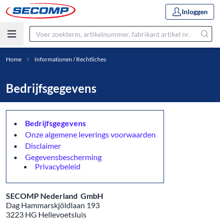
Inloggen
Home
Informationen / Rechtliches
Bedrijfsgegevens
Bedrijfsgegevens
Onze algemene leverings voorwaarden
Disclaimer
Gegevensbescherming
Privacybeleid
SECOMP Nederland GmbH
Dag Hammarskjöldlaan 193
3223 HG Hellevoetsluis