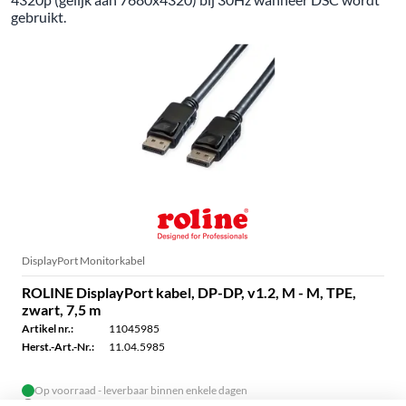
gebruikt.
DisplayPort Monitorkabel
ROLINE DisplayPort kabel, DP-DP, v1.2, M - M, TPE,
zwart, 7,5 m
Artikel nr.:
11045985
Herst.-Art.-Nr.:
11.04.5985
Op voorraad - leverbaar binnen enkele dagen
Voor 14.00 uur besteld - meestal dezelfde dag verzonden