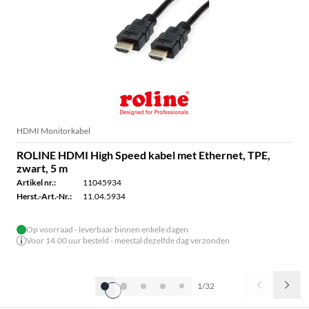
HDMI Monitorkabel
ROLINE HDMI High Speed kabel met Ethernet, TPE,
zwart, 5 m
Artikel nr.:
11045934
Herst.-Art.-Nr.:
11.04.5934
Op voorraad - leverbaar binnen enkele dagen
Voor 14.00 uur besteld - meestal dezelfde dag verzonden
1/32