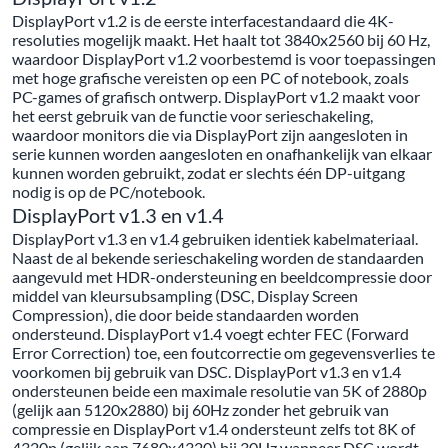
DisplayPort v1.2 is de eerste interfacestandaard die 4K-
resoluties mogelijk maakt. Het haalt tot 3840x2560 bij 60 Hz,
waardoor DisplayPort v1.2 voorbestemd is voor toepassingen
met hoge grafische vereisten op een PC of notebook, zoals
PC-games of grafisch ontwerp. DisplayPort v1.2 maakt voor
het eerst gebruik van de functie voor serieschakeling,
waardoor monitors die via DisplayPort zijn aangesloten in
serie kunnen worden aangesloten en onafhankelijk van elkaar
kunnen worden gebruikt, zodat er slechts één DP-uitgang
nodig is op de PC/notebook.
DisplayPort v1.3 en v1.4
DisplayPort v1.3 en v1.4 gebruiken identiek kabelmateriaal.
Naast de al bekende serieschakeling worden de standaarden
aangevuld met HDR-ondersteuning en beeldcompressie door
middel van kleursubsampling (DSC, Display Screen
Compression), die door beide standaarden worden
ondersteund. DisplayPort v1.4 voegt echter FEC (Forward
Error Correction) toe, een foutcorrectie om gegevensverlies te
voorkomen bij gebruik van DSC. DisplayPort v1.3 en v1.4
ondersteunen beide een maximale resolutie van 5K of 2880p
(gelijk aan 5120x2880) bij 60Hz zonder het gebruik van
compressie en DisplayPort v1.4 ondersteunt zelfs tot 8K of
4320p (gelijk aan 7680x4320) bij 30Hz wanneer DSC wordt