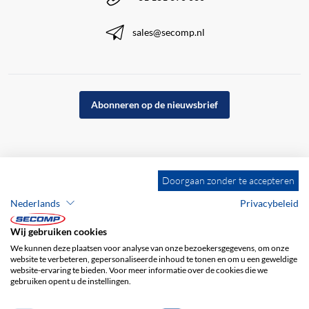
sales@secomp.nl
Abonneren op de nieuwsbrief
Doorgaan zonder te accepteren
Nederlands
Privacybeleid
Wij gebruiken cookies
We kunnen deze plaatsen voor analyse van onze bezoekersgegevens, om onze
website te verbeteren, gepersonaliseerde inhoud te tonen en om u een geweldige
website-ervaring te bieden. Voor meer informatie over de cookies die we
gebruiken opent u de instellingen.
Bedrijfsgegevens
ALV
Disclaimer
Privacybeleid