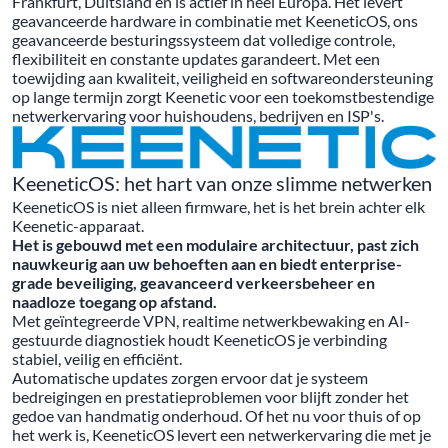
Frankfurt, Duitsland en is actief in heel Europa. Het levert
geavanceerde hardware in combinatie met KeeneticOS, ons
geavanceerde besturingssysteem dat volledige controle,
flexibiliteit en constante updates garandeert. Met een
toewijding aan kwaliteit, veiligheid en softwareondersteuning
op lange termijn zorgt Keenetic voor een toekomstbestendige
netwerkervaring voor huishoudens, bedrijven en ISP's.
KeeneticOS: het hart van onze slimme netwerken
KeeneticOS is niet alleen firmware, het is het brein achter elk
Keenetic-apparaat.
Het is gebouwd met een modulaire architectuur, past zich
nauwkeurig aan uw behoeften aan en biedt enterprise-
grade beveiliging, geavanceerd verkeersbeheer en
naadloze toegang op afstand.
Met geïntegreerde VPN, realtime netwerkbewaking en AI-
gestuurde diagnostiek houdt KeeneticOS je verbinding
stabiel, veilig en efficiënt.
Automatische updates zorgen ervoor dat je systeem
bedreigingen en prestatieproblemen voor blijft zonder het
gedoe van handmatig onderhoud. Of het nu voor thuis of op
het werk is, KeeneticOS levert een netwerkervaring die met je