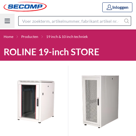
Inloggen
Home
Producten
19 inch & 10 inch techniek
ROLINE 19-inch STORE