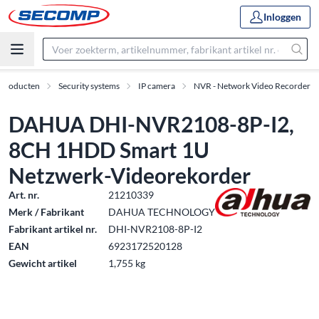
Inloggen
Producten
Security systems
IP camera
NVR - Network Video Recorder
DAHUA DHI-NVR2108-8P-I2,
8CH 1HDD Smart 1U
Netzwerk-Videorekorder
Art. nr.
21210339
Merk / Fabrikant
DAHUA TECHNOLOGY
Fabrikant artikel nr.
DHI-NVR2108-8P-I2
EAN
6923172520128
Gewicht artikel
1,755 kg