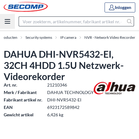
Inloggen
Producten
Security systems
IP camera
NVR - Network Video Recorder
DAHUA DHI-NVR5432-EI,
32CH 4HDD 1.5U Netzwerk-
Videorekorder
Art. nr.
21210346
Merk / Fabrikant
DAHUA TECHNOLOGY
Fabrikant artikel nr.
DHI-NVR5432-EI
EAN
6923172589842
Gewicht artikel
6,426 kg