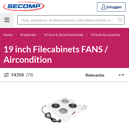
Inloggen
Home
Producten
19 inch & 10 inch techniek
19 inch Accessoires
19 inch Filecabinets FANS /
Aircondition
FILTER
(73)