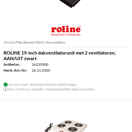
19 inch Filecabinets FANS / Aircondition
ROLINE 19-inch dakventilatorunit met 2 ventilatoren,
AAN/UIT zwart
Artikel nr.:
26210300
Herst.-Art.-Nr.:
26.21.0300
Op voorraad - leverbaar binnen enkele dagen
Voor 14.00 uur besteld - meestal dezelfde dag verzonden