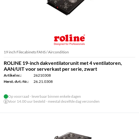
19 inch Filecabinets FANS / Aircondition
ROLINE 19-inch dakventilatorunit met 4 ventilatoren,
AAN/UIT voor serverkast per serie, zwart
Artikel nr.:
26210308
Herst.-Art.-Nr.:
26.21.0308
Op voorraad - leverbaar binnen enkele dagen
Voor 14.00 uur besteld - meestal dezelfde dag verzonden