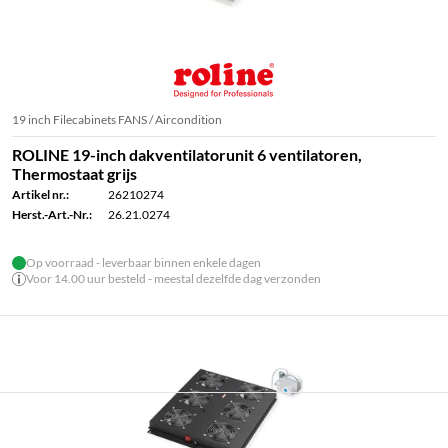
19 inch Filecabinets FANS / Aircondition
ROLINE 19-inch dakventilatorunit 6 ventilatoren,
Thermostaat grijs
Artikel nr.:
26210274
Herst.-Art.-Nr.:
26.21.0274
Op voorraad - leverbaar binnen enkele dagen
Voor 14.00 uur besteld - meestal dezelfde dag verzonden