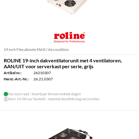
19 inch Filecabinets FANS / Aircondition
ROLINE 19-inch dakventilatorunit met 4 ventilatoren,
AAN/UIT voor serverkast per serie, grijs
Artikel nr.:
26210307
Herst.-Art.-Nr.:
26.21.0307
Op voorraad - leverbaar binnen enkele dagen
Voor 14.00 uur besteld - meestal dezelfde dag verzonden