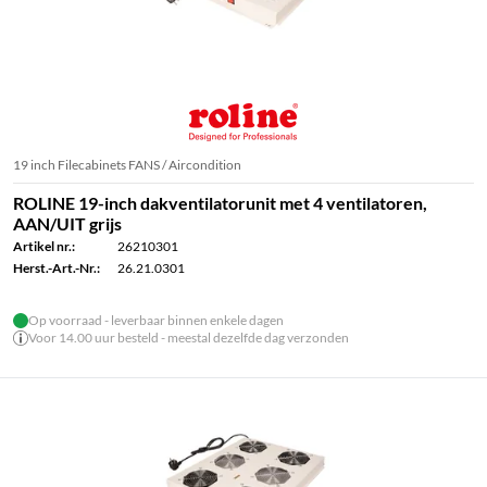
19 inch Filecabinets FANS / Aircondition
ROLINE 19-inch dakventilatorunit met 4 ventilatoren,
AAN/UIT grijs
Artikel nr.:
26210301
Herst.-Art.-Nr.:
26.21.0301
Op voorraad - leverbaar binnen enkele dagen
Voor 14.00 uur besteld - meestal dezelfde dag verzonden