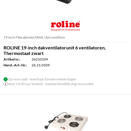
19 inch Filecabinets FANS / Aircondition
ROLINE 19-inch dakventilatorunit 6 ventilatoren,
Thermostaat zwart
Artikel nr.:
26210109
Herst.-Art.-Nr.:
26.21.0109
Op voorraad - leverbaar binnen enkele dagen
Voor 14.00 uur besteld - meestal dezelfde dag verzonden