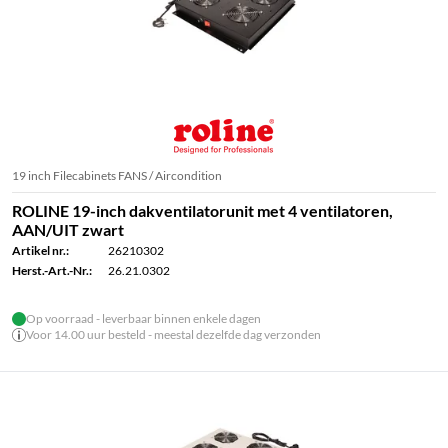
19 inch Filecabinets FANS / Aircondition
ROLINE 19-inch dakventilatorunit met 4 ventilatoren,
AAN/UIT zwart
Artikel nr.:
26210302
Herst.-Art.-Nr.:
26.21.0302
Op voorraad - leverbaar binnen enkele dagen
Voor 14.00 uur besteld - meestal dezelfde dag verzonden