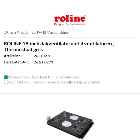
19 inch Filecabinets FANS / Aircondition
ROLINE 19-inch dakventilatorunit 4 ventilatoren ,
Thermostaat grijs
Artikel nr.:
26210273
Herst.-Art.-Nr.:
26.21.0273
Op voorraad - leverbaar binnen enkele dagen
Voor 14.00 uur besteld - meestal dezelfde dag verzonden