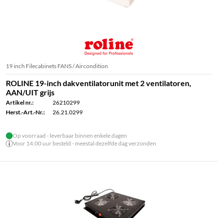
19 inch Filecabinets FANS / Aircondition
ROLINE 19-inch dakventilatorunit met 2 ventilatoren,
AAN/UIT grijs
Artikel nr.:
26210299
Herst.-Art.-Nr.:
26.21.0299
Op voorraad - leverbaar binnen enkele dagen
Voor 14.00 uur besteld - meestal dezelfde dag verzonden