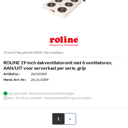
19 inch Filecabinets FANS / Aircondition
ROLINE 19-inch dakventilatorunit met 6 ventilatoren,
AAN/UIT voor serverkast per serie, grijs
Artikel nr.:
26210309
Herst.-Art.-Nr.:
26.21.0309
Op voorraad - leverbaar binnen enkele dagen
Voor 14.00 uur besteld - meestal dezelfde dag verzonden
1
»