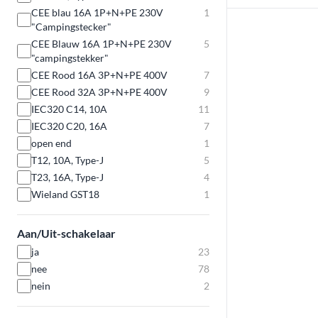
CEE blau 16A 1P+N+PE 230V
1
"Campingstecker"
CEE Blauw 16A 1P+N+PE 230V
5
"campingstekker"
CEE Rood 16A 3P+N+PE 400V
7
CEE Rood 32A 3P+N+PE 400V
9
IEC320 C14, 10A
11
IEC320 C20, 16A
7
open end
1
T12, 10A, Type-J
5
T23, 16A, Type-J
4
Wieland GST18
1
Aan/Uit-schakelaar
ja
23
nee
78
nein
2