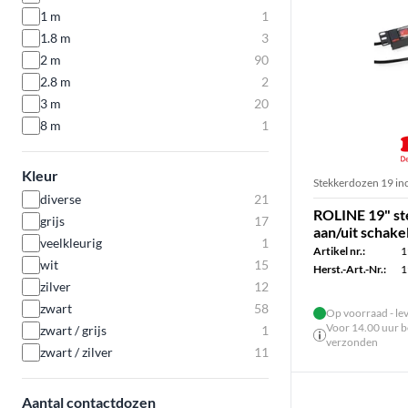
1 m
1
1.8 m
3
2 m
90
2.8 m
2
3 m
20
8 m
1
Kleur
Stekkerdozen 19 in
diverse
21
ROLINE 19" st
grijs
17
aan/uit schake
veelkleurig
1
Artikel nr.:
1
wit
15
Herst.-Art.-Nr.:
1
zilver
12
zwart
58
Op voorraad - le
Voor 14.00 uur be
zwart / grijs
1
verzonden
zwart / zilver
11
Aantal contactdozen