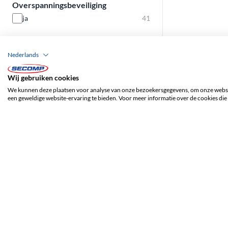
Overspanningsbeveiliging
ja
41
Nederlands
Wij gebruiken cookies
We kunnen deze plaatsen voor analyse van onze bezoekersgegevens, om onze websit
een geweldige website-ervaring te bieden. Voor meer informatie over de cookies die 
ADRES
SECOMP Nederland GmbH
Dag Hammarskjöldlaan 193
3223 HG Hellevoetsluis