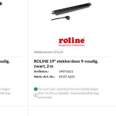
Stekkerdozen 19 inch
udig,
ROLINE 19" stekkerdoos 9-voudig,
zwart, 2 m
Artikel nr.:
19071621
Herst.-Art.-Nr.:
19.07.1621
le dagen
Op voorraad - leverbaar binnen enkele dagen
lfde dag
Voor 14.00 uur besteld - meestal dezelfde dag
verzonden