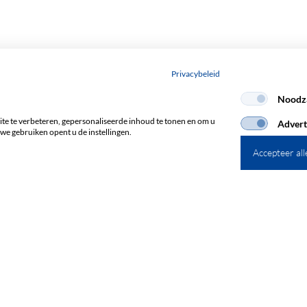
Privacybeleid
Noodza
e te verbeteren, gepersonaliseerde inhoud te tonen en om u
Advert
we gebruiken opent u de instellingen.
Accepteer all
Abonneren op de nieuwsbrief