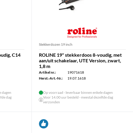
Stekkerdozen 19 inch
udig, C14
ROLINE 19" stekkerdoos 8-voudig, met
aan/uit schakelaar, UTE Version, zwart,
1,8 m
Artikel nr.:
19071618
Herst.-Art.-Nr.:
19.07.1618
le dagen
Op voorraad - leverbaar binnen enkele dagen
lfde dag
Voor 14.00 uur besteld - meestal dezelfde dag
verzonden