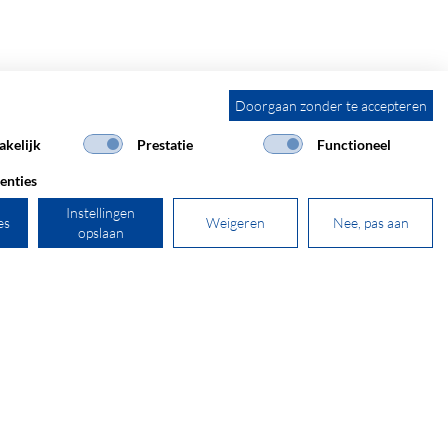
Doorgaan zonder te accepteren
kelijk
Prestatie
Functioneel
enties
Instellingen
es
Weigeren
Nee, pas aan
opslaan
+31 181 390 030
sales@secomp.nl