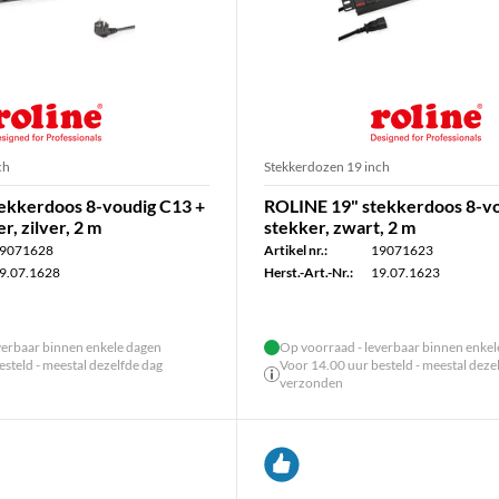
ch
Stekkerdozen 19 inch
ekkerdoos 8-voudig C13 +
ROLINE 19" stekkerdoos 8-vo
r, zilver, 2 m
stekker, zwart, 2 m
9071628
Artikel nr.:
19071623
9.07.1628
Herst.-Art.-Nr.:
19.07.1623
verbaar binnen enkele dagen
Op voorraad - leverbaar binnen enke
steld - meestal dezelfde dag
Voor 14.00 uur besteld - meestal deze
verzonden