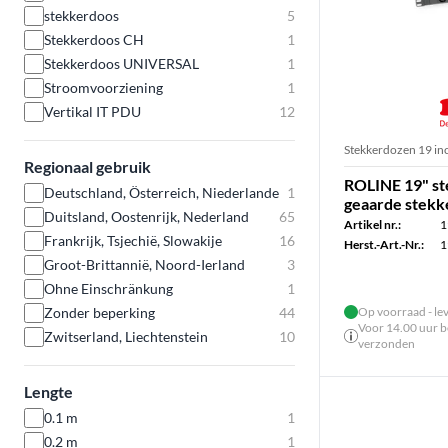
stekkerdoos
5
Stekkerdoos CH
1
Stekkerdoos UNIVERSAL
1
Stroomvoorziening
1
Vertikal IT PDU
12
Stekkerdozen 19 in
Regionaal gebruik
ROLINE 19" st
Deutschland, Österreich, Niederlande
1
geaarde stekke
Duitsland, Oostenrijk, Nederland
65
Artikel nr.:
1
Frankrijk, Tsjechië, Slowakije
16
Herst.-Art.-Nr.:
1
Groot-Brittannië, Noord-Ierland
3
Ohne Einschränkung
1
Zonder beperking
44
Op voorraad - le
Voor 14.00 uur be
Zwitserland, Liechtenstein
10
verzonden
Lengte
0.1 m
1
0.2 m
1