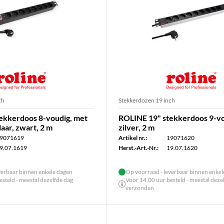
ch
Stekkerdozen 19 inch
ekkerdoos 8-voudig, met
ROLINE 19" stekkerdoos 9-vo
laar, zwart, 2 m
zilver, 2 m
9071619
Artikel nr.:
19071620
9.07.1619
Herst.-Art.-Nr.:
19.07.1620
verbaar binnen enkele dagen
Op voorraad - leverbaar binnen enke
steld - meestal dezelfde dag
Voor 14.00 uur besteld - meestal deze
verzonden