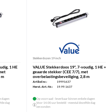
Stekkerdozen 19 inch
udig, 1 HE
VALUE Stekkerdoos 19", 7-voudig, 1 HE +
 met
geaarde stekker (CEE 7/7), met
8 m
overbelastingsbeveiliging, 2,8 m
Artikel nr.:
19991637
Herst.-Art.-Nr.:
19.99.1637
le dagen
Op voorraad - leverbaar binnen enkele dagen
lfde dag
Voor 14.00 uur besteld - meestal dezelfde dag
verzonden