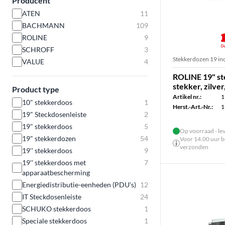
Producent
ATEN
11
BACHMANN
109
ROLINE
9
SCHROFF
3
Stekkerdozen 19 in
VALUE
4
ROLINE 19" st
stekker, zilver
Product type
Artikel nr.:
1
10" stekkerdoos
1
Herst.-Art.-Nr.:
1
19" Steckdosenleiste
2
19" stekkerdoos
5
Op voorraad - le
19" stekkerdozen
54
Voor 14.00 uur be
verzonden
19'' stekkerdoos
9
19'' stekkerdoos met
7
apparaatbescherming
Energiedistributie-eenheden (PDU's)
12
IT Steckdosenleiste
24
SCHUKO stekkerdoos
1
Speciale stekkerdoos
1