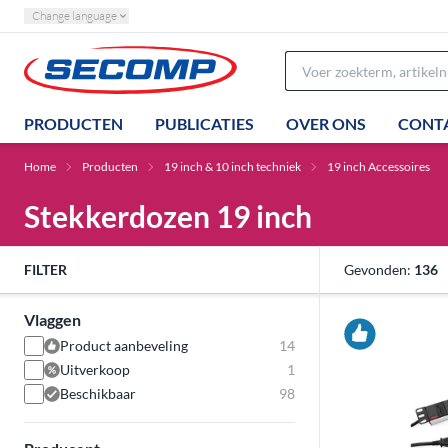
Change language
PRODUCTEN
PUBLICATIES
OVER ONS
CONT
Home
Producten
19 inch & 10 inch techniek
19 inch Accessoires
Stekkerdozen 19 inch
FILTER
Gevonden:
136
Vlaggen
Product aanbeveling
14
Uitverkoop
1
Beschikbaar
98