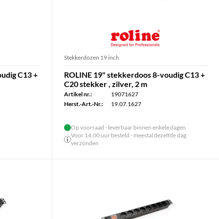
Stekkerdozen 19 inch
udig C13 +
ROLINE 19" stekkerdoos 8-voudig C13 +
C20 stekker , zilver, 2 m
Artikel nr.:
19071627
Herst.-Art.-Nr.:
19.07.1627
Op voorraad - leverbaar binnen enkele dagen
Voor 14.00 uur besteld - meestal dezelfde dag
verzonden