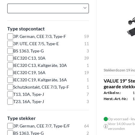
Type stopcontact
3P. German, CEE 7/3, Type-F
59
3P. UTE, CEE 7/5, Type-E
11
BS 1363, Type-G
3
IEC320 C13, 10A
39
IEC320 C13, Kaltgeräte, 10A
1
Stekkerdozen 19 in
IEC320 C19, 16A
19
IEC320 C19, Kaltgeräte, 16A
1
VALUE 19" Ste
geaarde stekke
Schutzkontakt, CEE 7/3, Typ-F
1
Artikel nr.:
1
T13, 10A, Type-J
7
Herst.-Art.-Nr.:
1
T23, 16A, Type-J
3
Type stekker
Op voorraad - le
Voor 14.00 uur be
3P. German, CEE 7/7, Type-E/F
64
verzonden
BS 1363, Type-G
2