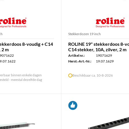
ch
Stekkerdozen 19 inch
ekkerdoos 8-voudig + C14
ROLINE 19" stekkerdoos 8-vo
, 2 m
C14 stekker, 10A, zilver, 2 m
9071622
Artikel nr.:
19071629
9.07.1622
Herst.-Art.-Nr.:
19.07.1629
verbaar binnen enkele dagen
Beschikbaar ca. 10-8-2026
steld - meestal dezelfde dag