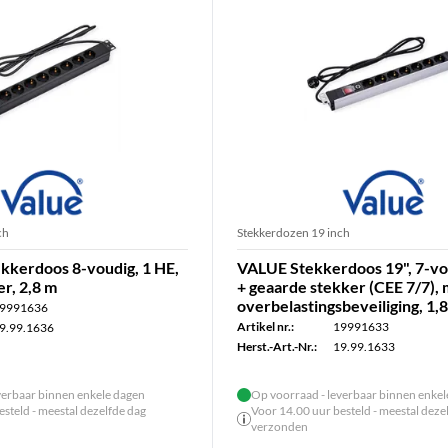
ch
Stekkerdozen 19 inch
kkerdoos 8-voudig, 1 HE,
VALUE Stekkerdoos 19", 7-vo
r, 2,8 m
+ geaarde stekker (CEE 7/7),
overbelastingsbeveiliging, 1,
9991636
Artikel nr.:
19991633
9.99.1636
Herst.-Art.-Nr.:
19.99.1633
verbaar binnen enkele dagen
Op voorraad - leverbaar binnen enke
steld - meestal dezelfde dag
Voor 14.00 uur besteld - meestal deze
verzonden