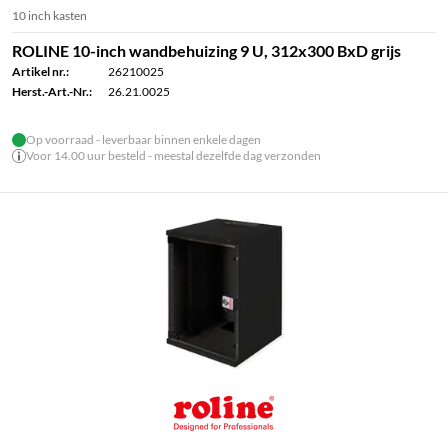
10 inch kasten
ROLINE 10-inch wandbehuizing 9 U, 312x300 BxD grijs
Artikel nr.:
26210025
Herst.-Art.-Nr.:
26.21.0025
Op voorraad - leverbaar binnen enkele dagen
Voor 14.00 uur besteld - meestal dezelfde dag verzonden