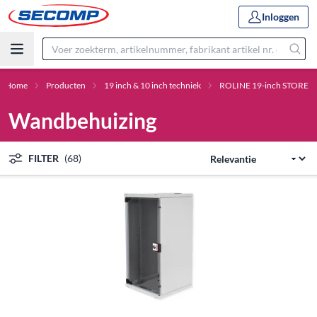
Inloggen
Home
Producten
19 inch & 10 inch techniek
ROLINE 19-inch STORE
Wandbehuizing
FILTER
(68)