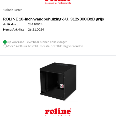
10 inch kasten
ROLINE 10-inch wandbehuizing 6 U, 312x300 BxD grijs
Artikel nr.:
26210024
Herst.-Art.-Nr.:
26.21.0024
Op voorraad - leverbaar binnen enkele dagen
Voor 14.00 uur besteld - meestal dezelfde dag verzonden