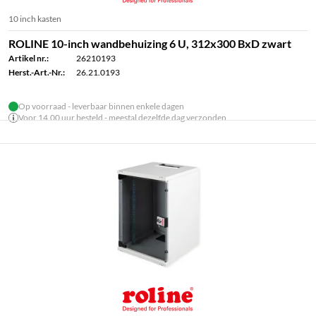
10 inch kasten
ROLINE 10-inch wandbehuizing 6 U, 312x300 BxD zwart
Artikel nr.:
26210193
Herst.-Art.-Nr.:
26.21.0193
Op voorraad - leverbaar binnen enkele dagen
Voor 14.00 uur besteld - meestal dezelfde dag verzonden