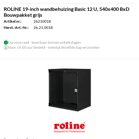
ROLINE 19-inch wandbehuizing Basic 12 U, 540x400 BxD
Bouwpakket grijs
Artikel nr.:
26210018
Herst.-Art.-Nr.:
26.21.0018
Op voorraad - leverbaar binnen enkele dagen
Voor 14.00 uur besteld - meestal dezelfde dag verzonden