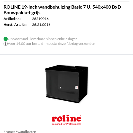
ROLINE 19-inch wandbehuizing Basic 7 U, 540x400 BxD
Bouwpakket grijs
Artikel nr.:
26210016
Herst.-Art.-Nr.:
26.21.0016
Op voorraad - leverbaar binnen enkele dagen
Voor 14.00 uur besteld - meestal dezelfde dag verzonden
Frames / wandkasten