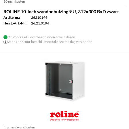
10 inch kasten
ROLINE 10-inch wandbehuizing 9 U, 312x300 BxD zwart
Artikel nr.:
26210194
Herst.-Art.-Nr.:
26.21.0194
Op voorraad - leverbaar binnen enkele dagen
Voor 14.00 uur besteld - meestal dezelfde dag verzonden
Frames / wandkasten