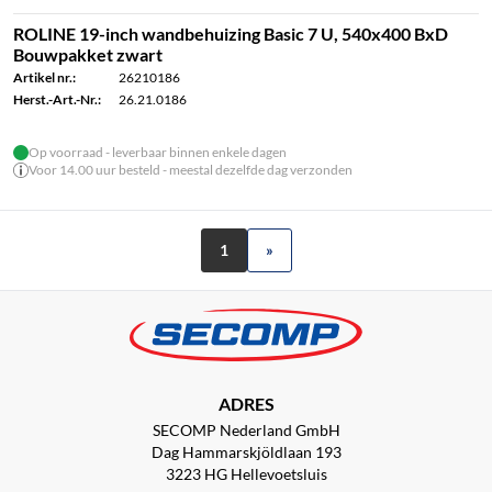
ROLINE 19-inch wandbehuizing Basic 7 U, 540x400 BxD
Bouwpakket zwart
Artikel nr.:
26210186
Herst.-Art.-Nr.:
26.21.0186
Op voorraad - leverbaar binnen enkele dagen
Voor 14.00 uur besteld - meestal dezelfde dag verzonden
1
»
ADRES
SECOMP Nederland GmbH
Dag Hammarskjöldlaan 193
3223 HG Hellevoetsluis