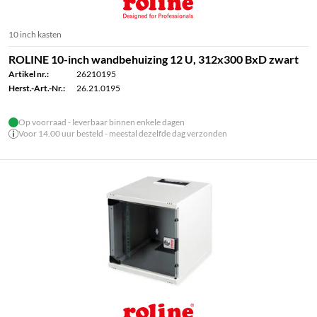
10 inch kasten
ROLINE 10-inch wandbehuizing 12 U, 312x300 BxD zwart
Artikel nr.:
26210195
Herst.-Art.-Nr.:
26.21.0195
Op voorraad - leverbaar binnen enkele dagen
Voor 14.00 uur besteld - meestal dezelfde dag verzonden