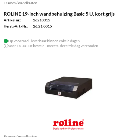
Frames / wandkasten
ROLINE 19-inch wandbehuizing Basic 5 U, kort grijs
Artikel nr.:
26210015
Herst.-Art.-Nr.:
26.21.0015
Op voorraad - leverbaar binnen enkele dagen
Voor 14.00 uur besteld - meestal dezelfde dag verzonden
Frames / wandkasten