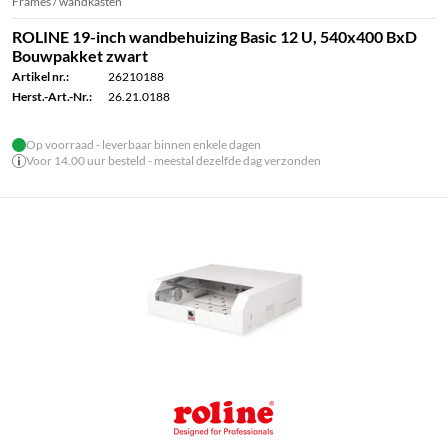
Frames / wandkasten
ROLINE 19-inch wandbehuizing Basic 12 U, 540x400 BxD
Bouwpakket zwart
Artikel nr.:
26210188
Herst.-Art.-Nr.:
26.21.0188
Op voorraad - leverbaar binnen enkele dagen
Voor 14.00 uur besteld - meestal dezelfde dag verzonden