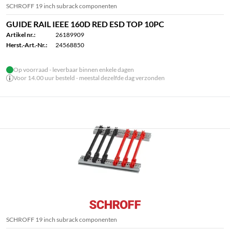
SCHROFF 19 inch subrack componenten
GUIDE RAIL IEEE 160D RED ESD TOP 10PC
Artikel nr.:
26189909
Herst.-Art.-Nr.:
24568850
Op voorraad - leverbaar binnen enkele dagen
Voor 14.00 uur besteld - meestal dezelfde dag verzonden
SCHROFF 19 inch subrack componenten