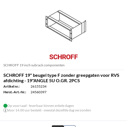
SCHROFF 19 inch subrack componenten
SCHROFF 19" beugel type F zonder greepgaten voor RVS
afdichting - 19"ANGLE 5U O.GR. 2PCS
Artikel nr.:
26155234
Herst.-Art.-Nr.:
24560397
Op voorraad - leverbaar binnen enkele dagen
Voor 14.00 uur besteld - meestal dezelfde dag verzonden