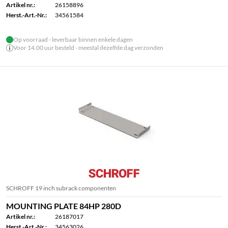
Artikel nr.:
26158896
Herst.-Art.-Nr.:
34561584
Op voorraad - leverbaar binnen enkele dagen
Voor 14.00 uur besteld - meestal dezelfde dag verzonden
SCHROFF 19 inch subrack componenten
MOUNTING PLATE 84HP 280D
Artikel nr.:
26187017
Herst.-Art.-Nr.:
34563026