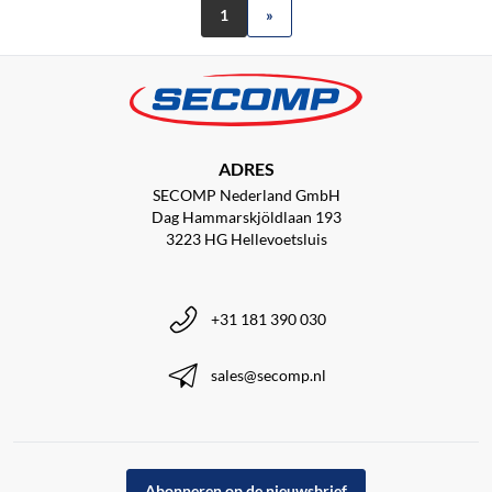
1
»
ADRES
SECOMP Nederland GmbH
Dag Hammarskjöldlaan 193
3223 HG Hellevoetsluis
+31 181 390 030
sales@secomp.nl
Abonneren op de nieuwsbrief