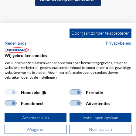
Doorgaan zonder te accepteren
Nederlands
Privacybeleid
Wij gebruiken cookies
We kunnen deze plaatsen voor analyse van onze bezoekersgegevens, om onze
website te verbeteren, gepersonaliseerde inhoud te tonen en om u een geweldige
website-ervaring te bieden. Voor meer informatie over de cookies die we
gebruiken opent u de instellingen.
Bedrijfsgegevens
ALV
Disclaimer
Privacybeleid
Noodzakelijk
Prestatie
Functioneel
Advertenties
Accepteer alles
Instellingen opslaan
Weigeren
Nee, pas aan
© 2026 SECOMP Nederland GmbH. Alle rechten voorbehouden.
powered by polynorm