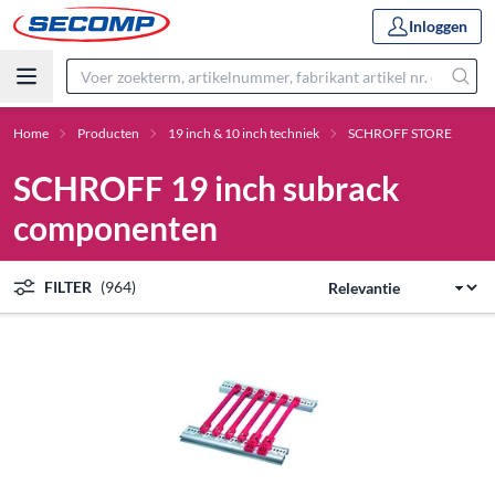
Inloggen
Home
Producten
19 inch & 10 inch techniek
SCHROFF STORE
SCHROFF 19 inch subrack
componenten
FILTER
(964)