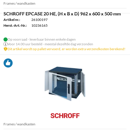
Frames / wandkasten
SCHROFF EPCASE 20 HE, (H x B x D) 962 x 600 x 500 mm
Artikel nr.:
26100197
Herst.-Art.-Nr.:
10236165
Op voorraad - leverbaar binnen enkele dagen
Voor 14.00 uur besteld - meestal dezelfde dag verzonden
Dit artikel wordt op pallet vervoerd, er worden extra verzendkosten berekend!
Frames / wandkasten