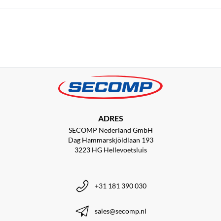
ADRES
SECOMP Nederland GmbH
Dag Hammarskjöldlaan 193
3223 HG Hellevoetsluis
+31 181 390 030
sales@secomp.nl