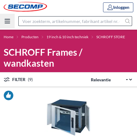
Inloggen
Home
Producten
19 inch & 10 inch techniek
SCHROFF STORE
SCHROFF Frames /
wandkasten
FILTER
(9)