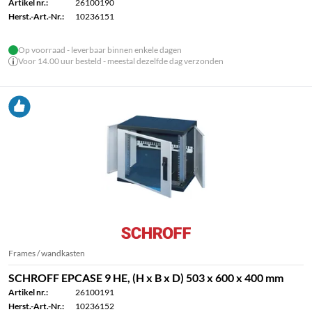
Artikel nr.:
26100190
Herst.-Art.-Nr.:
10236151
Op voorraad - leverbaar binnen enkele dagen
Voor 14.00 uur besteld - meestal dezelfde dag verzonden
Frames / wandkasten
SCHROFF EPCASE 9 HE, (H x B x D) 503 x 600 x 400 mm
Artikel nr.:
26100191
Herst.-Art.-Nr.:
10236152