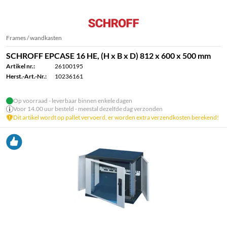
Frames / wandkasten
SCHROFF EPCASE 16 HE, (H x B x D) 812 x 600 x 500 mm
Artikel nr.:
26100195
Herst.-Art.-Nr.:
10236161
Op voorraad - leverbaar binnen enkele dagen
Voor 14.00 uur besteld - meestal dezelfde dag verzonden
Dit artikel wordt op pallet vervoerd, er worden extra verzendkosten berekend!