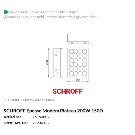
Op voorraad - leverbaar binnen enkele dagen
Voor 14.00 uur besteld - meestal dezelfde dag verzonden
SCHROFF Frames / wandkasten
SCHROFF Epcase Modem Plateau 200W 150D
Artikel nr.:
26153809
Herst.-Art.-Nr.:
21236122