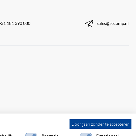
+31 181 390 030
sales@secomp.nl
Doorgaan zonder te accepteren
kelijk
Prestatie
Functioneel