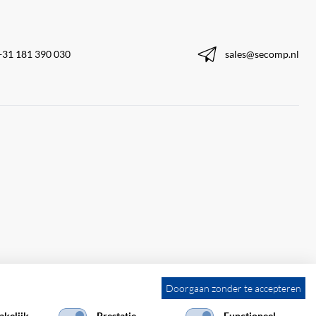
+31 181 390 030
sales@secomp.nl
Doorgaan zonder te accepteren
kelijk
Prestatie
Functioneel