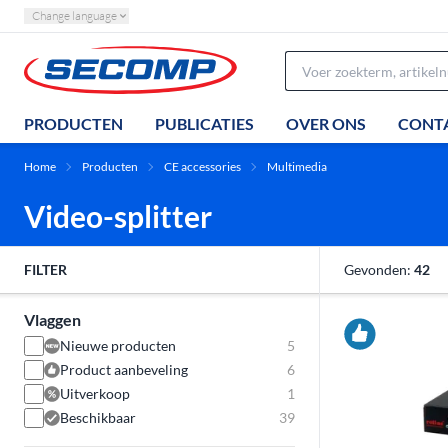
Change language
PRODUCTEN
PUBLICATIES
OVER ONS
CONT
Home
Producten
CE accessories
Multimedia
Video-splitter
FILTER
Gevonden:
42
Vlaggen
Nieuwe producten
5
Product aanbeveling
6
Uitverkoop
1
Beschikbaar
39