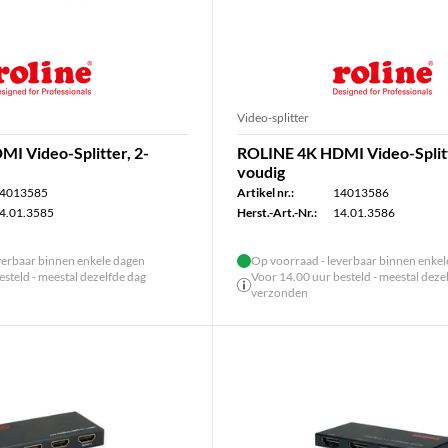
Video-splitter
I Video-Splitter, 2-
ROLINE 4K HDMI Video-Splitt
voudig
4013585
Artikel nr.:
14013586
4.01.3585
Herst.-Art.-Nr.:
14.01.3586
verbaar binnen enkele dagen
Op voorraad - leverbaar binnen enke
steld - meestal dezelfde dag
Voor 14.00 uur besteld - meestal deze
verzonden