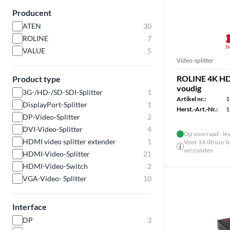
Producent
ATEN
30
ROLINE
7
VALUE
5
Video-splitter
ROLINE 4K HDM
Product type
voudig
3G-/HD-/SD-SDI-Splitter
1
Artikel nr.:
1
DisplayPort-Splitter
1
Herst.-Art.-Nr.:
1
DP-Video-Splitter
2
DVI-Video-Splitter
4
Op voorraad - le
HDMI video splitter extender
1
Voor 14.00 uur be
verzonden
HDMI-Video-Splitter
21
HDMI-Video-Switch
2
VGA-Video- Splitter
10
Interface
DP
3