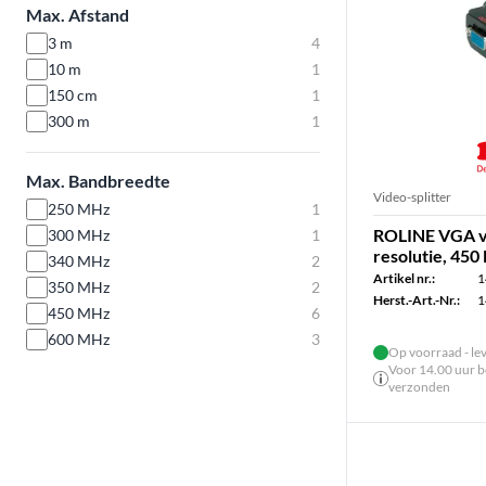
Max. Afstand
3 m
4
10 m
1
150 cm
1
300 m
1
Max. Bandbreedte
Video-splitter
250 MHz
1
ROLINE VGA vi
300 MHz
1
resolutie, 450
340 MHz
2
Artikel nr.:
1
350 MHz
2
Herst.-Art.-Nr.:
1
450 MHz
6
600 MHz
3
Op voorraad - le
Voor 14.00 uur be
verzonden