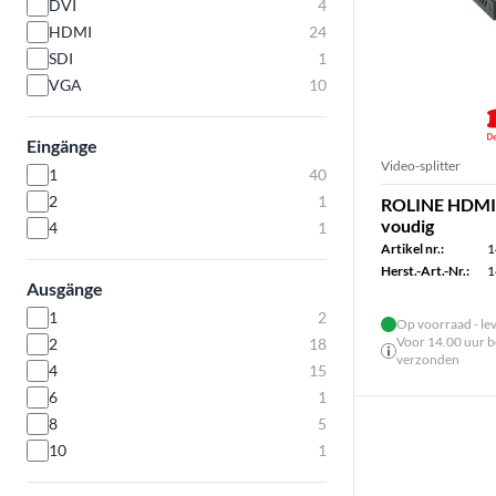
DVI
4
HDMI
24
SDI
1
VGA
10
Eingänge
Video-splitter
1
40
2
1
ROLINE HDMI V
voudig
4
1
Artikel nr.:
1
Herst.-Art.-Nr.:
1
Ausgänge
1
2
Op voorraad - le
Voor 14.00 uur be
2
18
verzonden
4
15
6
1
8
5
10
1