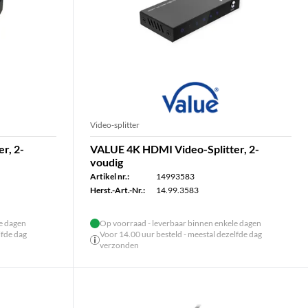
Video-splitter
r, 2-
VALUE 4K HDMI Video-Splitter, 2-
voudig
Artikel nr.:
14993583
Herst.-Art.-Nr.:
14.99.3583
le dagen
Op voorraad - leverbaar binnen enkele dagen
lfde dag
Voor 14.00 uur besteld - meestal dezelfde dag
verzonden