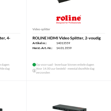
Video-splitter
er, 4-
ROLINE HDMI Video Splitter, 2-voudig
Artikel nr.:
14013559
Herst.-Art.-Nr.:
14.01.3559
le dagen
Op voorraad - leverbaar binnen enkele dagen
lfde dag
Voor 14.00 uur besteld - meestal dezelfde dag
verzonden