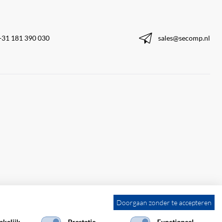
+31 181 390 030
sales@secomp.nl
Doorgaan zonder te accepteren
kelijk
Prestatie
Functioneel