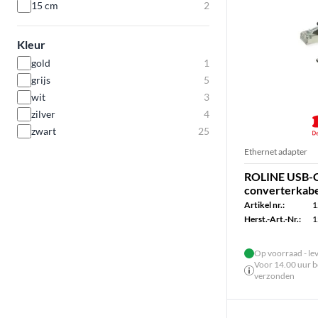
15 cm
2
Kleur
gold
1
grijs
5
wit
3
zilver
4
zwart
25
Ethernet adapter
ROLINE USB-C 
converterkabel
Artikel nr.:
1
Herst.-Art.-Nr.:
1
Op voorraad - le
Voor 14.00 uur be
verzonden