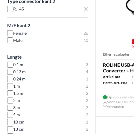
Type connector kant 2
RJ-45
36
M/F kant 2
Female
26
Male
10
Ethernet adapter
Lengte
0.1 m
3
ROLINE USB-A 
Converter + 
0.13 m
4
Artikel nr.:
1
0.24 m
1
Herst.-Art.-Nr.:
1
1 m
2
1.5 m
2
Op voorraad - le
2 m
2
Voor 14.00 uur be
verzonden
3 m
2
5 m
2
10 cm
1
13 cm
2