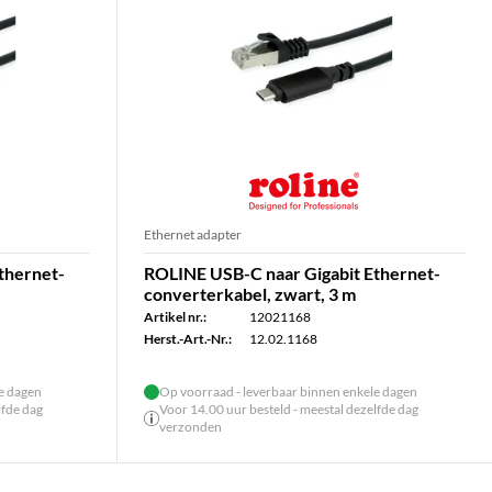
Ethernet adapter
thernet-
ROLINE USB-C naar Gigabit Ethernet-
converterkabel, zwart, 3 m
Artikel nr.:
12021168
Herst.-Art.-Nr.:
12.02.1168
le dagen
Op voorraad - leverbaar binnen enkele dagen
lfde dag
Voor 14.00 uur besteld - meestal dezelfde dag
verzonden