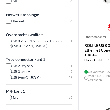
USB
36
Netwerk topologie
Ethernet
36
Overdracht kwaliteit
Ethernet adapter
USB 3.2 Gen 1 SuperSpeed 5 Gbit/s
1
ROLINE USB 3.
(USB 3.1 Gen 1, USB 3.0)
Ethernet Conv
Artikel nr.:
1
Type connector kant 1
Herst.-Art.-Nr.:
1
USB 2.0 type A
1
USB 3 type A
9
Op voorraad - le
Voor 14.00 uur be
USB type C (USB-C)
26
verzonden
M/F kant 1
Male
36