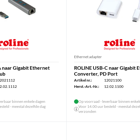
Ethernet adapter
naar Gigabit Ethernet
ROLINE USB-C naar Gigabit E
Hub
Converter, PD Port
2021112
Artikel nr.:
12021100
2.02.1112
Herst.-Art.-Nr.:
12.02.1100
verbaar binnen enkele dagen
Op voorraad - leverbaar binnen enke
steld - meestal dezelfde dag
Voor 14.00 uur besteld - meestal deze
verzonden