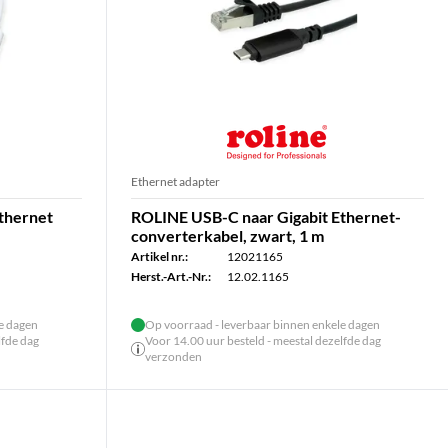
Ethernet adapter
thernet
ROLINE USB-C naar Gigabit Ethernet-
converterkabel, zwart, 1 m
Artikel nr.:
12021165
Herst.-Art.-Nr.:
12.02.1165
le dagen
Op voorraad - leverbaar binnen enkele dagen
lfde dag
Voor 14.00 uur besteld - meestal dezelfde dag
verzonden