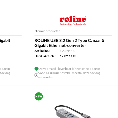
Nieuwe producten
igabit
ROLINE USB 3.2 Gen 2 Type C, naar 5
Gigabit Ethernet-converter
Artikel nr.:
12021113
Herst.-Art.-Nr.:
12.02.1113
le dagen
Op voorraad - leverbaar binnen enkele dagen
lfde dag
Voor 14.00 uur besteld - meestal dezelfde dag
verzonden