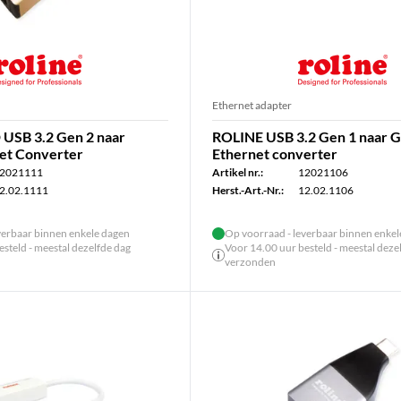
Ethernet adapter
USB 3.2 Gen 2 naar
ROLINE USB 3.2 Gen 1 naar G
net Converter
Ethernet converter
2021111
Artikel nr.:
12021106
2.02.1111
Herst.-Art.-Nr.:
12.02.1106
verbaar binnen enkele dagen
Op voorraad - leverbaar binnen enke
steld - meestal dezelfde dag
Voor 14.00 uur besteld - meestal deze
verzonden