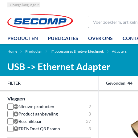
Change language
PRODUCTEN
PUBLICATIES
OVER ONS
CONT
Home
Producten
IT accessoires & netwerktechniek
Adapters
USB -> Ethernet Adapter
FILTER
Gevonden:
44
Vlaggen
Nieuwe producten
2
Product aanbeveling
3
Beschikbaar
37
TRENDnet Q3 Promo
3