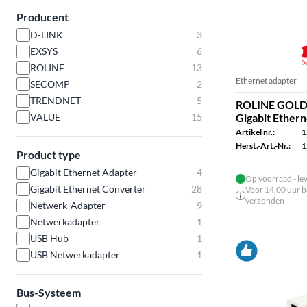
Producent
D-LINK
3
EXSYS
6
ROLINE
13
Ethernet adapter
SECOMP
2
TRENDNET
5
ROLINE GOLD 
VALUE
15
Gigabit Ether
Artikel nr.:
1
Herst.-Art.-Nr.:
1
Product type
Gigabit Ethernet Adapter
4
Op voorraad - le
Gigabit Ethernet Converter
28
Voor 14.00 uur be
verzonden
Netwerk-Adapter
9
Netwerkadapter
1
USB Hub
1
USB Netwerkadapter
1
Bus-Systeem