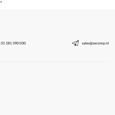
»
+31 181 390 030
sales@secomp.nl