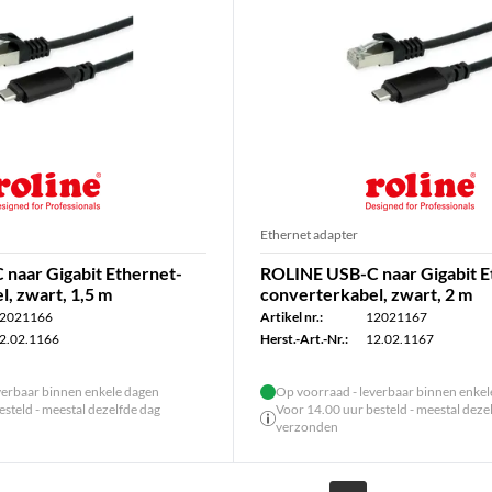
Ethernet adapter
naar Gigabit Ethernet-
ROLINE USB-C naar Gigabit E
, zwart, 1,5 m
converterkabel, zwart, 2 m
2021166
Artikel nr.:
12021167
2.02.1166
Herst.-Art.-Nr.:
12.02.1167
verbaar binnen enkele dagen
Op voorraad - leverbaar binnen enke
steld - meestal dezelfde dag
Voor 14.00 uur besteld - meestal deze
verzonden