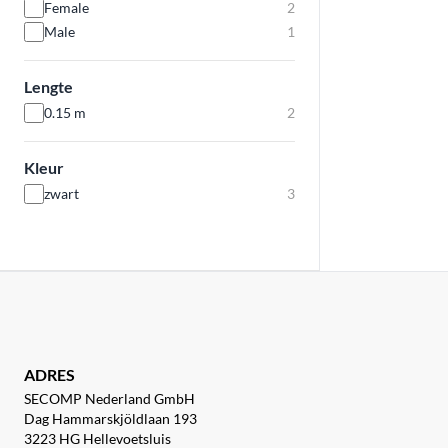
Female
2
Male
1
Lengte
0.15 m
2
Kleur
zwart
3
ADRES
SECOMP Nederland GmbH
Dag Hammarskjöldlaan 193
3223 HG Hellevoetsluis