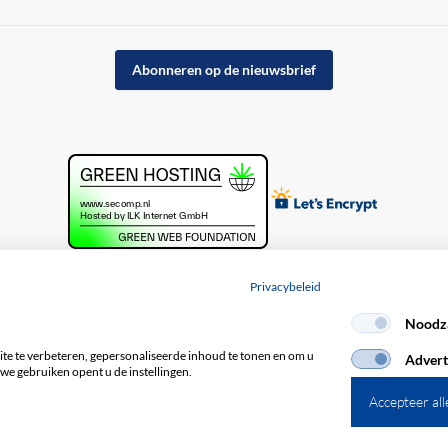
Abonneren op de nieuwsbrief
Privacybeleid
Noodza
acybeleid
e te verbeteren, gepersonaliseerde inhoud te tonen en om u
Advert
we gebruiken opent u de instellingen.
Accepteer all