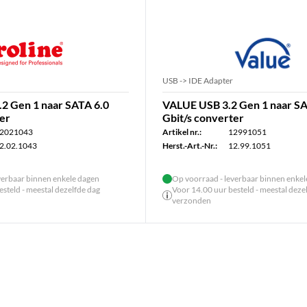
USB -> IDE Adapter
2 Gen 1 naar SATA 6.0
VALUE USB 3.2 Gen 1 naar SA
ter
Gbit/s converter
2021043
Artikel nr.:
12991051
2.02.1043
Herst.-Art.-Nr.:
12.99.1051
verbaar binnen enkele dagen
Op voorraad - leverbaar binnen enke
steld - meestal dezelfde dag
Voor 14.00 uur besteld - meestal deze
verzonden