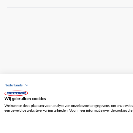
Nederlands
Wij gebruiken cookies
Bedrijfsgegevens
ALV
Disclaimer
Priv
We kunnen deze plaatsen voor analyse van onze bezoekersgegevens, om onze websit
een geweldige website-ervaring te bieden. Voor meer informatie over de cookies die 
© 2026 SECOMP Nederland GmbH. Alle rechten voorbehouden.