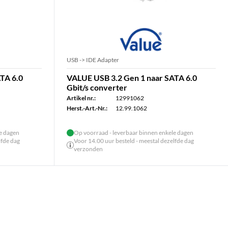
USB -> IDE Adapter
TA 6.0
VALUE USB 3.2 Gen 1 naar SATA 6.0
Gbit/s converter
Artikel nr.:
12991062
Herst.-Art.-Nr.:
12.99.1062
le dagen
Op voorraad - leverbaar binnen enkele dagen
lfde dag
Voor 14.00 uur besteld - meestal dezelfde dag
verzonden