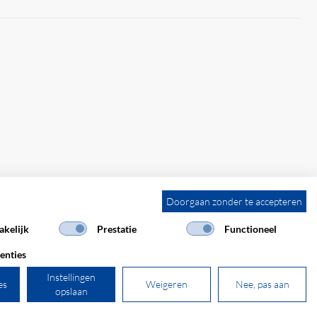
Doorgaan zonder te accepteren
kelijk
Prestatie
Functioneel
enties
Instellingen
es
Weigeren
Nee, pas aan
opslaan
powered by polynorm