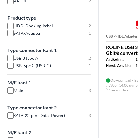
VALUE
2
Product type
HDD-Docking-kabel
2
SATA-Adapter
1
USB -> IDE Adapter
ROLINE USB 3.
Type connector kant 1
Gbit/s conver
USB 3 type A
2
Artikel nr.:
1
USB type C (USB-C)
1
Herst.-Art.-Nr.:
1
Op voorraad - le
M/F kant 1
Voor 14.00 uur be
Male
3
verzonden
Type connector kant 2
SATA 22-pin (Data+Power)
3
M/F kant 2