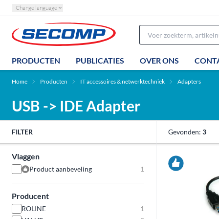
Change language
PRODUCTEN
PUBLICATIES
OVER ONS
CONT
Home
Producten
IT accessoires & netwerktechniek
Adapters
USB -> IDE Adapter
FILTER
Gevonden:
3
Vlaggen
Product aanbeveling
1
Producent
ROLINE
1