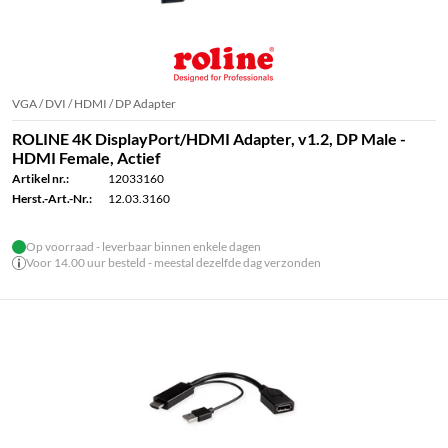
VGA / DVI / HDMI / DP Adapter
ROLINE 4K DisplayPort/HDMI Adapter, v1.2, DP Male -
HDMI Female, Actief
Artikel nr.:
12033160
Herst.-Art.-Nr.:
12.03.3160
Op voorraad - leverbaar binnen enkele dagen
Voor 14.00 uur besteld - meestal dezelfde dag verzonden