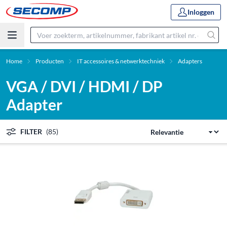
Inloggen
Home
Producten
IT accessoires & netwerktechniek
Adapters
VGA / DVI / HDMI / DP
Adapter
FILTER
(85)