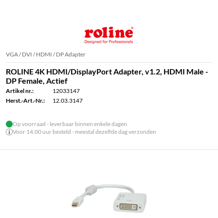
VGA / DVI / HDMI / DP Adapter
ROLINE 4K HDMI/DisplayPort Adapter, v1.2, HDMI Male -
DP Female, Actief
Artikel nr.:
12033147
Herst.-Art.-Nr.:
12.03.3147
Op voorraad - leverbaar binnen enkele dagen
Voor 14.00 uur besteld - meestal dezelfde dag verzonden