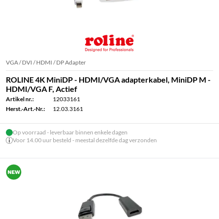
VGA / DVI / HDMI / DP Adapter
ROLINE 4K MiniDP - HDMI/VGA adapterkabel, MiniDP M -
HDMI/VGA F, Actief
Artikel nr.:
12033161
Herst.-Art.-Nr.:
12.03.3161
Op voorraad - leverbaar binnen enkele dagen
Voor 14.00 uur besteld - meestal dezelfde dag verzonden