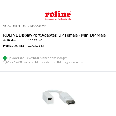
VGA / DVI / HDMI / DP Adapter
ROLINE DisplayPort Adapter, DP Female - Mini DP Male
Artikel nr.:
12033163
Herst.-Art.-Nr.:
12.03.3163
Op voorraad - leverbaar binnen enkele dagen
Voor 14.00 uur besteld - meestal dezelfde dag verzonden