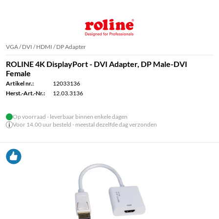
VGA / DVI / HDMI / DP Adapter
ROLINE 4K DisplayPort - DVI Adapter, DP Male-DVI
Female
Artikel nr.:
12033136
Herst.-Art.-Nr.:
12.03.3136
Op voorraad - leverbaar binnen enkele dagen
Voor 14.00 uur besteld - meestal dezelfde dag verzonden