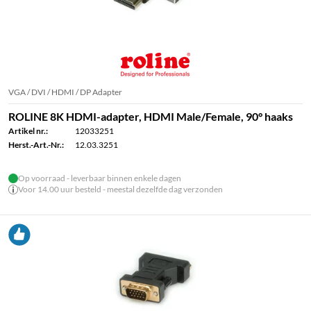
VGA / DVI / HDMI / DP Adapter
ROLINE 8K HDMI-adapter, HDMI Male/Female, 90° haaks
Artikel nr.:
12033251
Herst.-Art.-Nr.:
12.03.3251
Op voorraad - leverbaar binnen enkele dagen
Voor 14.00 uur besteld - meestal dezelfde dag verzonden