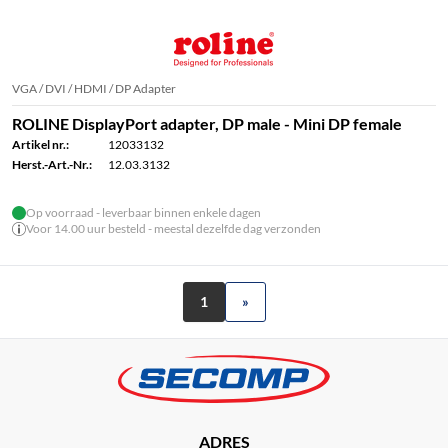
VGA / DVI / HDMI / DP Adapter
ROLINE DisplayPort adapter, DP male - Mini DP female
Artikel nr.:
12033132
Herst.-Art.-Nr.:
12.03.3132
Op voorraad - leverbaar binnen enkele dagen
Voor 14.00 uur besteld - meestal dezelfde dag verzonden
1
»
ADRES