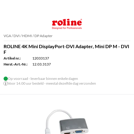
VGA / DVI / HDMI / DP Adapter
ROLINE 4K Mini DisplayPort-DVI Adapter, Mini DP M - DVI
F
Artikel nr.:
12033137
Herst.-Art.-Nr.:
12.03.3137
Op voorraad - leverbaar binnen enkele dagen
Voor 14.00 uur besteld - meestal dezelfde dag verzonden