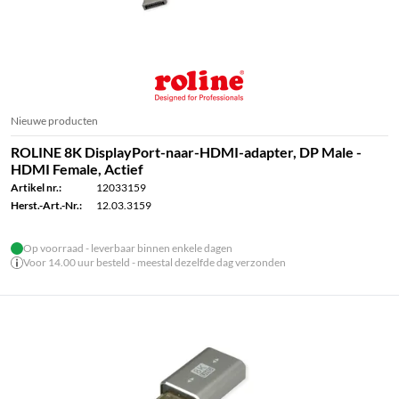
Nieuwe producten
ROLINE 8K DisplayPort-naar-HDMI-adapter, DP Male -
HDMI Female, Actief
Artikel nr.:
12033159
Herst.-Art.-Nr.:
12.03.3159
Op voorraad - leverbaar binnen enkele dagen
Voor 14.00 uur besteld - meestal dezelfde dag verzonden