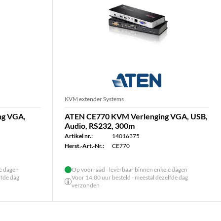
KVM extender Systems
ng VGA,
ATEN CE770 KVM Verlenging VGA, USB,
Audio, RS232, 300m
Artikel nr.:
14016375
Herst.-Art.-Nr.:
CE770
le dagen
Op voorraad - leverbaar binnen enkele dagen
lfde dag
Voor 14.00 uur besteld - meestal dezelfde dag
verzonden