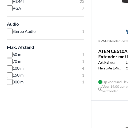
HDMI
23
VGA
7
Audio
Stereo Audio
1
KVM extender Syst
Max. Afstand
ATEN CE610A 
60 m
1
Extender met
70 m
1
Artikel nr.:
1
100 m
4
Herst.-Art.-Nr.:
C
150 m
1
300 m
1
Op voorraad - le
Voor 14.00 uur be
verzonden