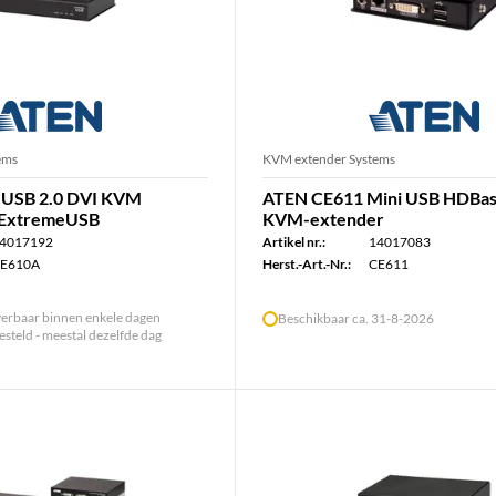
ems
KVM extender Systems
USB 2.0 DVI KVM
ATEN CE611 Mini USB HDBa
 ExtremeUSB
KVM-extender
4017192
Artikel nr.:
14017083
E610A
Herst.-Art.-Nr.:
CE611
verbaar binnen enkele dagen
Beschikbaar ca. 31-8-2026
steld - meestal dezelfde dag