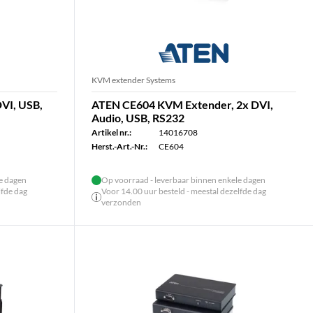
KVM extender Systems
VI, USB,
ATEN CE604 KVM Extender, 2x DVI,
Audio, USB, RS232
Artikel nr.:
14016708
Herst.-Art.-Nr.:
CE604
le dagen
Op voorraad - leverbaar binnen enkele dagen
lfde dag
Voor 14.00 uur besteld - meestal dezelfde dag
verzonden