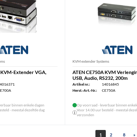
ems
KVM extender Systems
 KVM-Extender VGA,
ATEN CE750A KVM Verlengi
USB, Audio, RS232, 200m
4016371
Artikel nr.:
14016845
E700A
Herst.-Art.-Nr.:
CE750A
verbaar binnen enkele dagen
Op voorraad - leverbaar binnen enke
steld - meestal dezelfde dag
Voor 14.00 uur besteld - meestal deze
verzonden
1
2
8
»