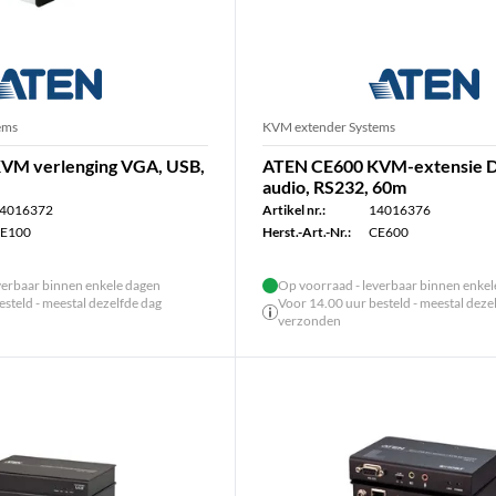
ems
KVM extender Systems
VM verlenging VGA, USB,
ATEN CE600 KVM-extensie D
audio, RS232, 60m
4016372
Artikel nr.:
14016376
E100
Herst.-Art.-Nr.:
CE600
verbaar binnen enkele dagen
Op voorraad - leverbaar binnen enke
steld - meestal dezelfde dag
Voor 14.00 uur besteld - meestal deze
verzonden