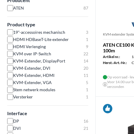
Producent
ATEN
87
Product type
19"-accessoires mechanisch
3
KVM extender Syst
HDMI HDBaseT-Lite extender
1
ATEN CE100 K
HDMI Verlenging
9
100m
KVM over IP-Switch
22
Artikel nr.:
1
KVM-Extender, DisplayPort
14
Herst.-Art.-Nr.:
C
KVM-Extender, DVI
20
KVM-Extender, HDMI
11
Op voorraad - le
Voor 14.00 uur be
KVM-Extender, VGA
5
verzonden
Stem netwerk modules
1
Versterker
1
Interface
DP
16
DVI
21