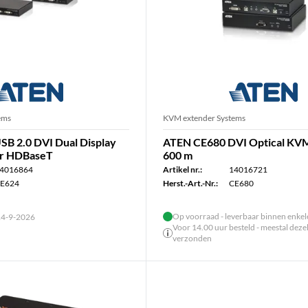
ems
KVM extender Systems
B 2.0 DVI Dual Display
ATEN CE680 DVI Optical KV
r HDBaseT
600 m
4016864
Artikel nr.:
14016721
E624
Herst.-Art.-Nr.:
CE680
Op voorraad - leverbaar binnen enke
 14-9-2026
Voor 14.00 uur besteld - meestal deze
verzonden