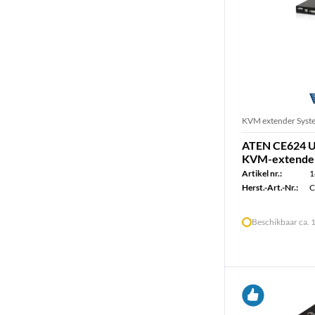
KVM extender Syst
ATEN CE624 US
KVM-extende
Artikel nr.:
1
Herst.-Art.-Nr.:
C
Beschikbaar ca.