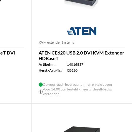
KVM extender Systems
seT DVI
ATEN CE620 USB 2.0 DVI KVM Extender
HDBaseT
Artikel nr.:
14016837
Herst.-Art.-Nr.:
CE620
Op voorraad - leverbaar binnen enkele dagen
Voor 14.00 uur besteld - meestal dezelfde dag
verzonden