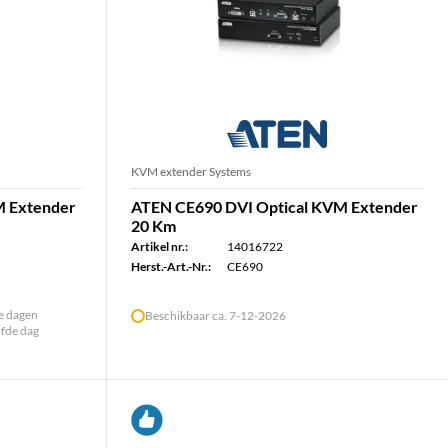
KVM extender Systems
M Extender
ATEN CE690 DVI Optical KVM Extender
20 Km
Artikel nr.:
14016722
Herst.-Art.-Nr.:
CE690
le dagen
Beschikbaar ca. 7-12-2026
lfde dag