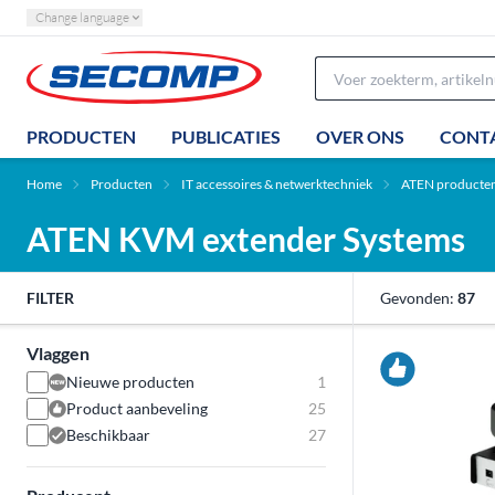
Change language
PRODUCTEN
PUBLICATIES
OVER ONS
CONT
Home
Producten
IT accessoires & netwerktechniek
ATEN producte
ATEN KVM extender Systems
FILTER
Gevonden:
87
Vlaggen
Nieuwe producten
1
Product aanbeveling
25
Beschikbaar
27