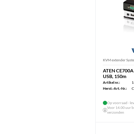
KVM extender Syst
ATEN CE700A
USB, 150m
Artikel nr.:
1
Herst.-Art.-Nr.:
C
Op voorraad - le
Voor 14.00 uur be
verzonden