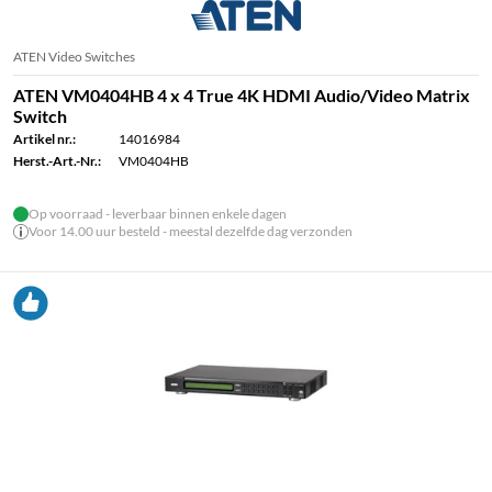
ATEN Video Switches
ATEN VM0404HB 4 x 4 True 4K HDMI Audio/Video Matrix
Switch
Artikel nr.:
14016984
Herst.-Art.-Nr.:
VM0404HB
Op voorraad - leverbaar binnen enkele dagen
Voor 14.00 uur besteld - meestal dezelfde dag verzonden