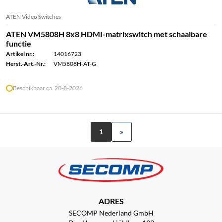
ATEN Video Switches
ATEN VM5808H 8x8 HDMI-matrixswitch met schaalbare
functie
Artikel nr.:
14016723
Herst.-Art.-Nr.:
VM5808H-AT-G
Beschikbaar ca. 20-8-2026
1
»
ADRES
SECOMP Nederland GmbH