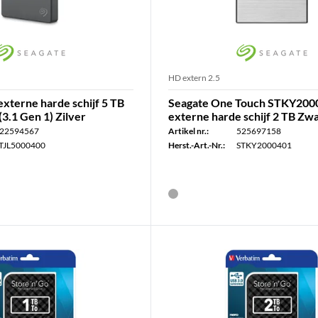
HD extern 2.5
externe harde schijf 5 TB
Seagate One Touch STKY200
(3.1 Gen 1) Zilver
externe harde schijf 2 TB Zwa
22594567
Artikel nr.:
525697158
TJL5000400
Herst.-Art.-Nr.:
STKY2000401