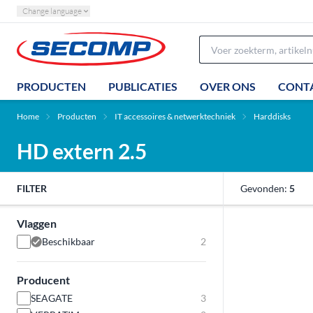
Change language
PRODUCTEN
PUBLICATIES
OVER ONS
CONT
Home
Producten
IT accessoires & netwerktechniek
Harddisks
HD extern 2.5
FILTER
Gevonden:
5
Vlaggen
Beschikbaar
2
Producent
SEAGATE
3