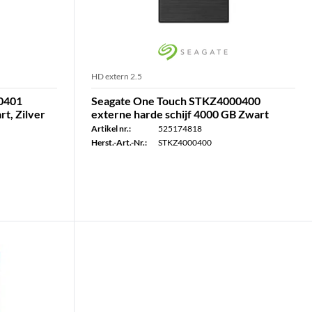
HD extern 2.5
0401
Seagate One Touch STKZ4000400
rt, Zilver
externe harde schijf 4000 GB Zwart
Artikel nr.:
525174818
Herst.-Art.-Nr.:
STKZ4000400