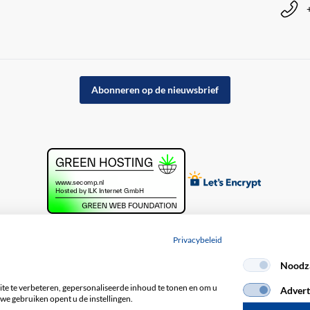
Abonneren op de nieuwsbrief
Privacybeleid
Noodza
acybeleid
e te verbeteren, gepersonaliseerde inhoud te tonen en om u
Advert
we gebruiken opent u de instellingen.