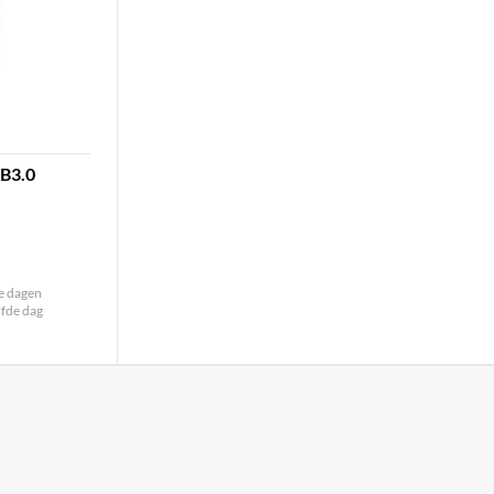
B3.0
le dagen
lfde dag