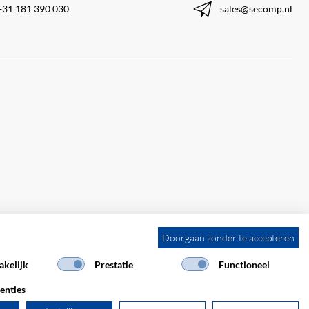
+31 181 390 030
sales@secomp.nl
Doorgaan zonder te accepteren
kelijk
Prestatie
Functioneel
enties