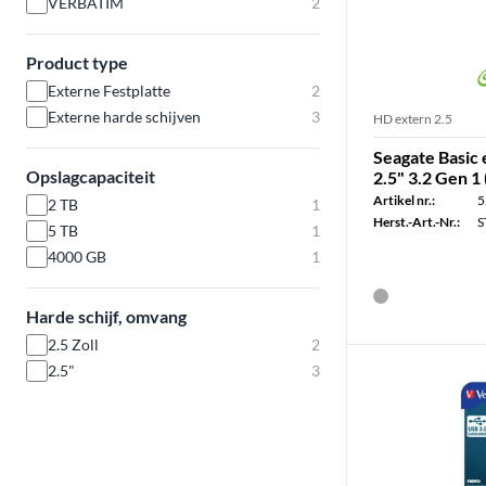
VERBATIM
2
Product type
Externe Festplatte
2
Externe harde schijven
3
HD extern 2.5
Seagate Basic 
Opslagcapaciteit
2.5" 3.2 Gen 1 
Artikel nr.:
5
2 TB
1
Herst.-Art.-Nr.:
S
5 TB
1
4000 GB
1
Harde schijf, omvang
2.5 Zoll
2
2.5"
3