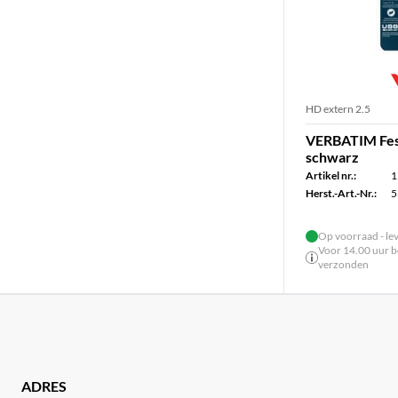
HD extern 2.5
VERBATIM Fes
schwarz
Artikel nr.:
1
Herst.-Art.-Nr.:
5
Op voorraad - le
Voor 14.00 uur be
verzonden
ADRES