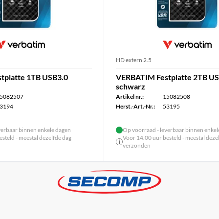
HD extern 2.5
tplatte 1TB USB3.0
VERBATIM Festplatte 2TB US
schwarz
5082507
Artikel nr.:
15082508
3194
Herst.-Art.-Nr.:
53195
verbaar binnen enkele dagen
Op voorraad - leverbaar binnen enke
steld - meestal dezelfde dag
Voor 14.00 uur besteld - meestal deze
verzonden