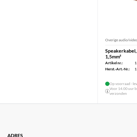
Overige audio/video
Speakerkabel,
1,5mm²
Artikel nr.:
1
Herst.-Art.-Nr.:
1
Op voorraad - le
Voor 14.00 uur be
verzonden
ADRES