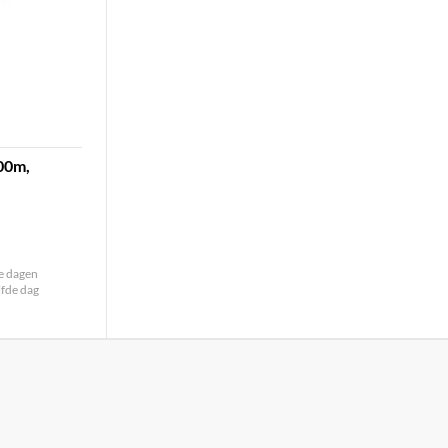
100m,
le dagen
lfde dag