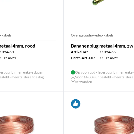
 kabels
Overige audio/video kabels
etaal 4mm, rood
Bananenplug metaal 4mm, zw
1094621
Artikel nr.:
11094622
1.09.4621
Herst.-Art.-Nr.:
11.09.4622
verbaar binnen enkele dagen
Op voorraad - leverbaar binnen enke
steld - meestal dezelfde dag
Voor 14.00 uur besteld - meestal deze
verzonden