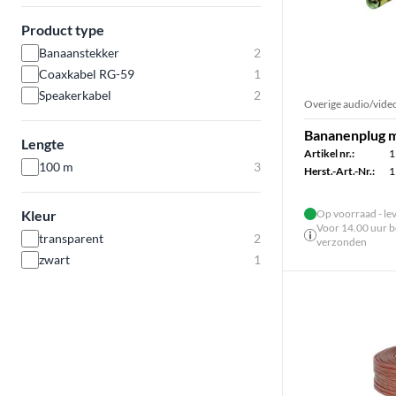
Product type
Banaanstekker
2
Coaxkabel RG-59
1
Speakerkabel
2
Overige audio/video
Bananenplug m
Lengte
Artikel nr.:
1
100 m
3
Herst.-Art.-Nr.:
1
Kleur
Op voorraad - le
Voor 14.00 uur be
transparent
2
verzonden
zwart
1