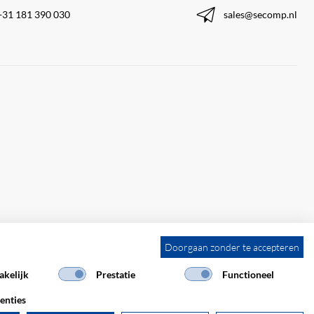
+31 181 390 030
sales@secomp.nl
Doorgaan zonder te accepteren
kelijk
Prestatie
Functioneel
enties