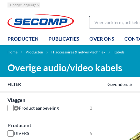
Change language
PRODUCTEN
PUBLICATIES
OVER ONS
CONT
Home
Producten
IT accessoires & netwerktechniek
Kabels
Overige audio/video kabels
FILTER
Gevonden:
5
Vlaggen
Product aanbeveling
2
Producent
DIVERS
5