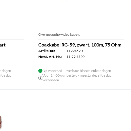
Overige audio/video kabels
art
Coaxkabel RG-59, zwart, 100m, 75 Ohm
Artikel nr.:
11994520
Herst.-Art.-Nr.:
11.99.4520
le dagen
Op voorraad - leverbaar binnen enkele dagen
lfde dag
Voor 14.00 uur besteld - meestal dezelfde dag
verzonden