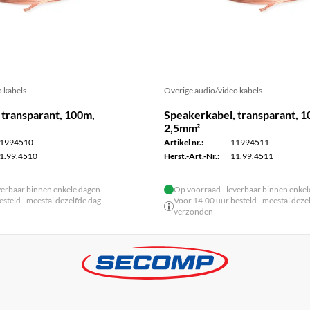
 kabels
Overige audio/video kabels
 transparant, 100m,
Speakerkabel, transparant, 
2,5mm²
1994510
Artikel nr.:
11994511
1.99.4510
Herst.-Art.-Nr.:
11.99.4511
verbaar binnen enkele dagen
Op voorraad - leverbaar binnen enke
steld - meestal dezelfde dag
Voor 14.00 uur besteld - meestal deze
verzonden