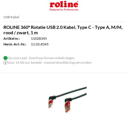
USB Kabel
ROLINE 360° Rotatie USB 2.0 Kabel, Type C - Type A, M/M,
rood / zwart, 1 m
Artikel nr.:
11028345
Herst.-Art.-Nr.:
11.02.8345
Op voorraad - leverbaar binnen enkele dagen
Voor 14.00 uur besteld - meestal dezelfde dag verzonden