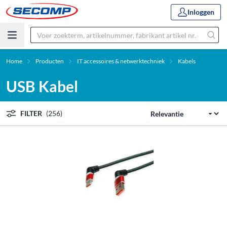
Inloggen
Home
Producten
IT accessoires & netwerktechniek
Kabels
USB Kabel
FILTER
(256)