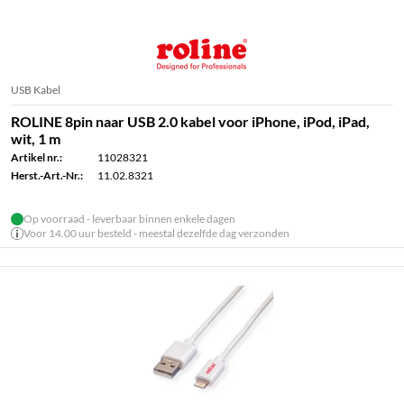
USB Kabel
ROLINE 8pin naar USB 2.0 kabel voor iPhone, iPod, iPad,
wit, 1 m
Artikel nr.:
11028321
Herst.-Art.-Nr.:
11.02.8321
Op voorraad - leverbaar binnen enkele dagen
Voor 14.00 uur besteld - meestal dezelfde dag verzonden