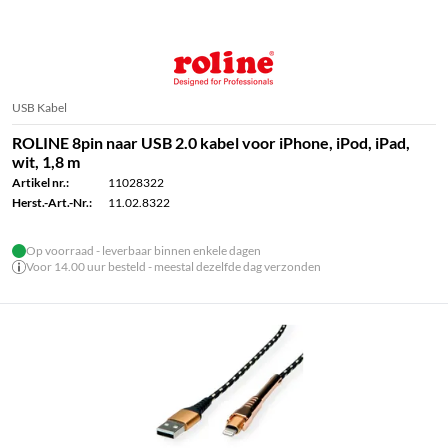
USB Kabel
ROLINE 8pin naar USB 2.0 kabel voor iPhone, iPod, iPad,
wit, 1,8 m
Artikel nr.:
11028322
Herst.-Art.-Nr.:
11.02.8322
Op voorraad - leverbaar binnen enkele dagen
Voor 14.00 uur besteld - meestal dezelfde dag verzonden