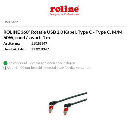
USB Kabel
ROLINE 360° Rotatie USB 2.0 Kabel, Type C - Type C, M/M,
60W, rood / zwart, 1 m
Artikel nr.:
11028347
Herst.-Art.-Nr.:
11.02.8347
Op voorraad - leverbaar binnen enkele dagen
Voor 14.00 uur besteld - meestal dezelfde dag verzonden