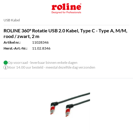
USB Kabel
ROLINE 360° Rotatie USB 2.0 Kabel, Type C - Type A, M/M,
rood / zwart, 2 m
Artikel nr.:
11028346
Herst.-Art.-Nr.:
11.02.8346
Op voorraad - leverbaar binnen enkele dagen
Voor 14.00 uur besteld - meestal dezelfde dag verzonden