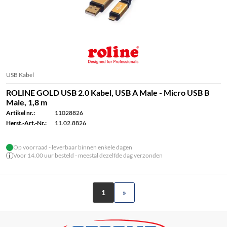
USB Kabel
ROLINE GOLD USB 2.0 Kabel, USB A Male - Micro USB B
Male, 1,8 m
Artikel nr.:
11028826
Herst.-Art.-Nr.:
11.02.8826
Op voorraad - leverbaar binnen enkele dagen
Voor 14.00 uur besteld - meestal dezelfde dag verzonden
1
»