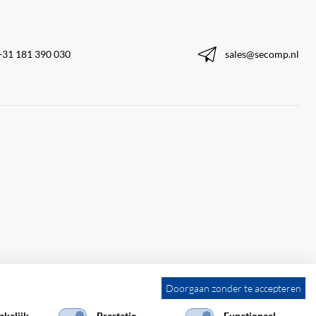
+31 181 390 030
sales@secomp.nl
Doorgaan zonder te accepteren
kelijk
Prestatie
Functioneel