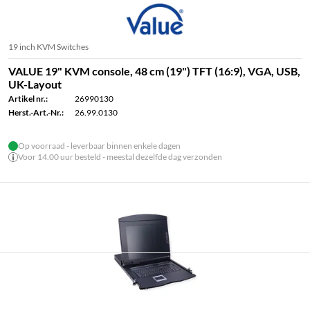
19 inch KVM Switches
VALUE 19" KVM console, 48 cm (19") TFT (16:9), VGA, USB,
UK-Layout
Artikel nr.:
26990130
Herst.-Art.-Nr.:
26.99.0130
Op voorraad - leverbaar binnen enkele dagen
Voor 14.00 uur besteld - meestal dezelfde dag verzonden