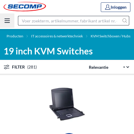
Inloggen
Producten
IT accessoires & netwerktechniek
KVM Switchboxen / Hubs
19 inch KVM Switches
FILTER
(281)