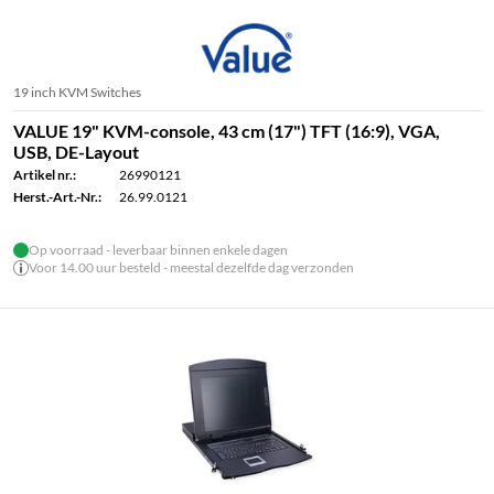
19 inch KVM Switches
VALUE 19" KVM-console, 43 cm (17") TFT (16:9), VGA,
USB, DE-Layout
Artikel nr.:
26990121
Herst.-Art.-Nr.:
26.99.0121
Op voorraad - leverbaar binnen enkele dagen
Voor 14.00 uur besteld - meestal dezelfde dag verzonden