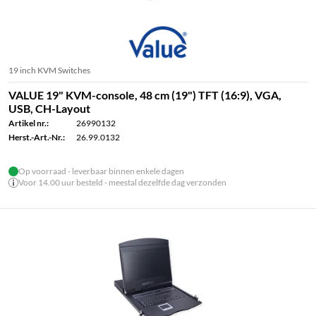
19 inch KVM Switches
VALUE 19" KVM-console, 48 cm (19") TFT (16:9), VGA,
USB, CH-Layout
Artikel nr.:
26990132
Herst.-Art.-Nr.:
26.99.0132
Op voorraad - leverbaar binnen enkele dagen
Voor 14.00 uur besteld - meestal dezelfde dag verzonden