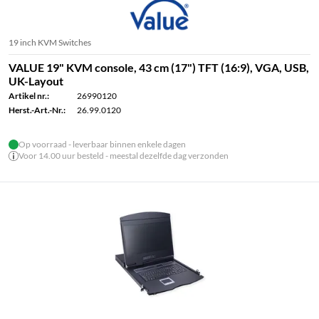
19 inch KVM Switches
VALUE 19" KVM console, 43 cm (17") TFT (16:9), VGA, USB,
UK-Layout
Artikel nr.:
26990120
Herst.-Art.-Nr.:
26.99.0120
Op voorraad - leverbaar binnen enkele dagen
Voor 14.00 uur besteld - meestal dezelfde dag verzonden