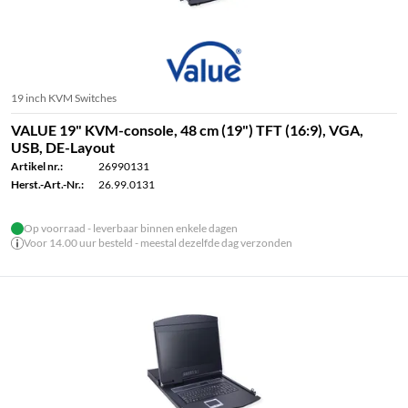
19 inch KVM Switches
VALUE 19" KVM-console, 48 cm (19") TFT (16:9), VGA,
USB, DE-Layout
Artikel nr.:
26990131
Herst.-Art.-Nr.:
26.99.0131
Op voorraad - leverbaar binnen enkele dagen
Voor 14.00 uur besteld - meestal dezelfde dag verzonden