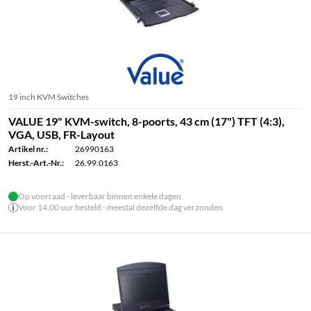
19 inch KVM Switches
VALUE 19" KVM-switch, 8-poorts, 43 cm (17") TFT (4:3),
VGA, USB, FR-Layout
Artikel nr.:
26990163
Herst.-Art.-Nr.:
26.99.0163
Op voorraad - leverbaar binnen enkele dagen
Voor 14.00 uur besteld - meestal dezelfde dag verzonden