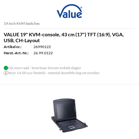
19 inch KVM Switches
VALUE 19" KVM-console, 43 cm (17") TFT (16:9), VGA,
USB, CH-Layout
Artikel nr.:
26990122
Herst.-Art.-Nr.:
26.99.0122
Op voorraad - leverbaar binnen enkele dagen
Voor 14.00 uur besteld - meestal dezelfde dag verzonden