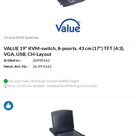
19 inch KVM Switches
VALUE 19" KVM-switch, 8-poorts, 43 cm (17") TFT (4:3),
VGA, USB, CH-Layout
Artikel nr.:
26990162
Herst.-Art.-Nr.:
26.99.0162
Op voorraad - leverbaar binnen enkele dagen
Voor 14.00 uur besteld - meestal dezelfde dag verzonden