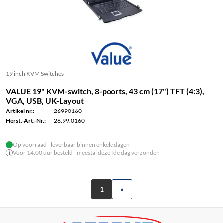
19 inch KVM Switches
VALUE 19" KVM-switch, 8-poorts, 43 cm (17") TFT (4:3),
VGA, USB, UK-Layout
Artikel nr.:
26990160
Herst.-Art.-Nr.:
26.99.0160
Op voorraad - leverbaar binnen enkele dagen
Voor 14.00 uur besteld - meestal dezelfde dag verzonden
1
»