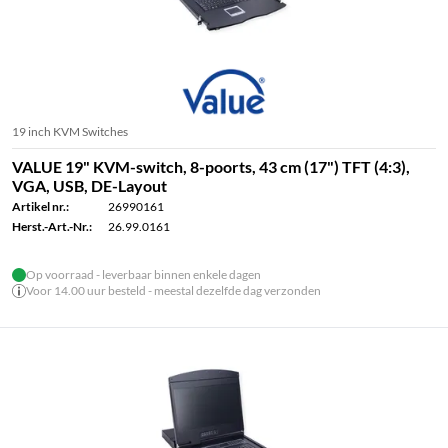
19 inch KVM Switches
VALUE 19" KVM-switch, 8-poorts, 43 cm (17") TFT (4:3),
VGA, USB, DE-Layout
Artikel nr.:
26990161
Herst.-Art.-Nr.:
26.99.0161
Op voorraad - leverbaar binnen enkele dagen
Voor 14.00 uur besteld - meestal dezelfde dag verzonden