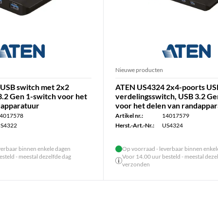
Nieuwe producten
USB switch met 2x2
ATEN US4324 2x4-poorts US
3.2 Gen 1-switch voor het
verdelingsswitch, USB 3.2 Ge
dapparatuur
voor het delen van randappa
4017578
Artikel nr.:
14017579
S4322
Herst.-Art.-Nr.:
US4324
verbaar binnen enkele dagen
Op voorraad - leverbaar binnen enke
steld - meestal dezelfde dag
Voor 14.00 uur besteld - meestal deze
verzonden