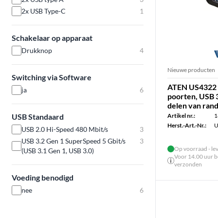
2x USB Type-C
1
Schakelaar op apparaat
Drukknop
4
Nieuwe producten
Switching via Software
ATEN US4322 
ja
6
poorten, USB 
delen van ran
Artikel nr.:
1
USB Standaard
Herst.-Art.-Nr.:
U
USB 2.0 Hi-Speed 480 Mbit/s
3
USB 3.2 Gen 1 SuperSpeed 5 Gbit/s
3
Op voorraad - le
(USB 3.1 Gen 1, USB 3.0)
Voor 14.00 uur be
verzonden
Voeding benodigd
nee
6