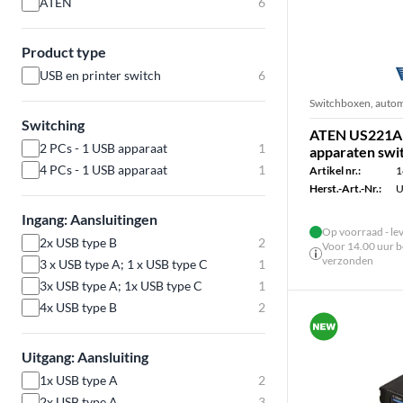
ATEN
6
Product type
USB en printer switch
6
Switchboxen, autom
Switching
ATEN US221A 
2 PCs - 1 USB apparaat
1
apparaten swi
4 PCs - 1 USB apparaat
1
Artikel nr.:
1
Herst.-Art.-Nr.:
U
Ingang: Aansluitingen
Op voorraad - le
2x USB type B
2
Voor 14.00 uur be
verzonden
3 x USB type A; 1 x USB type C
1
3x USB type A; 1x USB type C
1
4x USB type B
2
Uitgang: Aansluiting
1x USB type A
2
2x USB type A
3