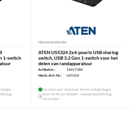
Nieuwe producten
B
ATEN US5324 2x4-poorts USB sharing
n 1-switch
switch, USB 3.2 Gen 1-switch voor het
ratuur
delen van randapparatuur
Artikel nr.:
14017580
Herst.-Art.-Nr.:
US5324
le dagen
Op voorraad - leverbaar binnen enkele dagen
lfde dag
Voor 14.00 uur besteld - meestal dezelfde dag
verzonden