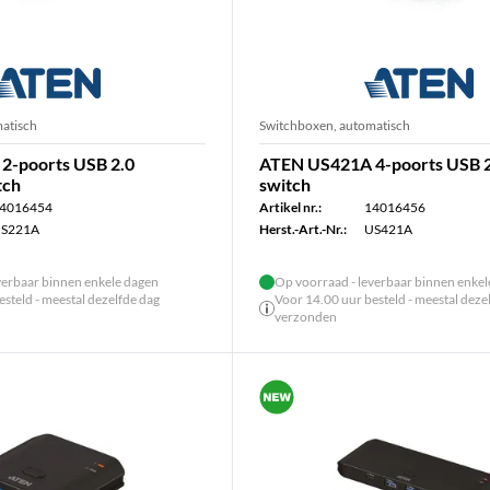
atisch
Switchboxen, automatisch
2-poorts USB 2.0
ATEN US421A 4-poorts USB 2
tch
switch
4016454
Artikel nr.:
14016456
S221A
Herst.-Art.-Nr.:
US421A
verbaar binnen enkele dagen
Op voorraad - leverbaar binnen enke
steld - meestal dezelfde dag
Voor 14.00 uur besteld - meestal deze
verzonden