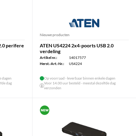
Nieuwe producten
.0 perifere
ATEN US4224 2x4-poorts USB 2.0
verdeling
Artikel nr.:
14017577
Herst.-Art.-Nr.:
US4224
le dagen
Op voorraad - leverbaar binnen enkele dagen
lfde dag
Voor 14.00 uur besteld - meestal dezelfde dag
verzonden