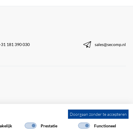
+31 181 390 030
sales@secomp.nl
Doorgaan zonder te accepteren
kelijk
Prestatie
Functioneel