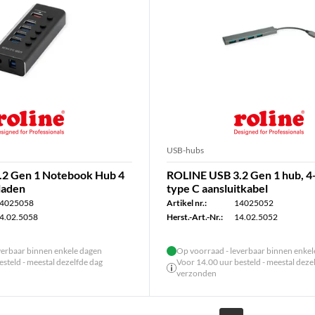
USB-hubs
.2 Gen 1 Notebook Hub 4
ROLINE USB 3.2 Gen 1 hub, 4
laden
type C aansluitkabel
4025058
Artikel nr.:
14025052
4.02.5058
Herst.-Art.-Nr.:
14.02.5052
verbaar binnen enkele dagen
Op voorraad - leverbaar binnen enke
steld - meestal dezelfde dag
Voor 14.00 uur besteld - meestal deze
verzonden