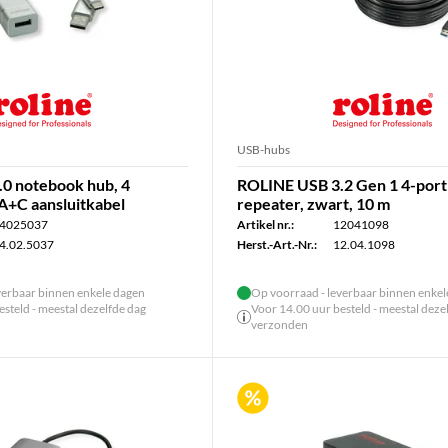
USB-hubs
0 notebook hub, 4
ROLINE USB 3.2 Gen 1 4-por
A+C aansluitkabel
repeater, zwart, 10 m
4025037
Artikel nr.:
12041098
4.02.5037
Herst.-Art.-Nr.:
12.04.1098
verbaar binnen enkele dagen
Op voorraad - leverbaar binnen enke
steld - meestal dezelfde dag
Voor 14.00 uur besteld - meestal deze
verzonden