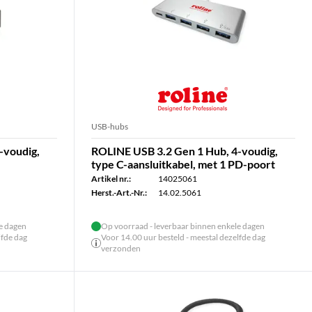
USB-hubs
-voudig,
ROLINE USB 3.2 Gen 1 Hub, 4-voudig,
type C-aansluitkabel, met 1 PD-poort
Artikel nr.:
14025061
Herst.-Art.-Nr.:
14.02.5061
le dagen
Op voorraad - leverbaar binnen enkele dagen
lfde dag
Voor 14.00 uur besteld - meestal dezelfde dag
verzonden