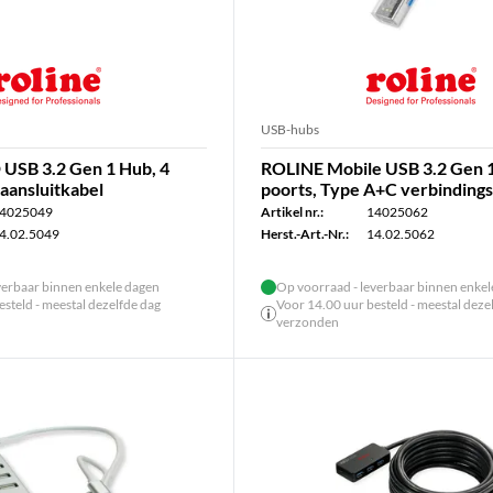
USB-hubs
USB 3.2 Gen 1 Hub, 4
ROLINE Mobile USB 3.2 Gen 1
 aansluitkabel
poorts, Type A+C verbinding
4025049
Artikel nr.:
14025062
4.02.5049
Herst.-Art.-Nr.:
14.02.5062
verbaar binnen enkele dagen
Op voorraad - leverbaar binnen enke
steld - meestal dezelfde dag
Voor 14.00 uur besteld - meestal deze
verzonden