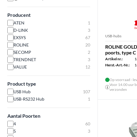
Producent
ATEN
1
D-LINK
3
USB-hubs
EXSYS
67
ROLINE
20
ROLINE GOLD 
SECOMP
2
poorts, type C
Artikel nr.:
1
TRENDNET
3
Herst.-Art.-Nr.:
1
VALUE
12
Op voorraad - le
Product type
Voor 14.00 uur be
verzonden
USB Hub
107
USB-RS232 Hub
1
Aantal Poorten
4
60
5
3