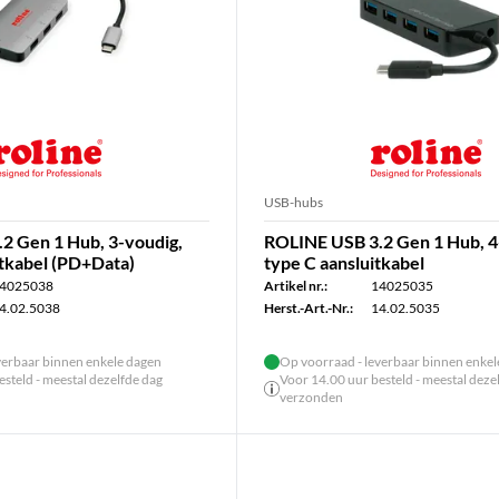
USB-hubs
2 Gen 1 Hub, 3-voudig,
ROLINE USB 3.2 Gen 1 Hub, 4
itkabel (PD+Data)
type C aansluitkabel
4025038
Artikel nr.:
14025035
4.02.5038
Herst.-Art.-Nr.:
14.02.5035
verbaar binnen enkele dagen
Op voorraad - leverbaar binnen enke
steld - meestal dezelfde dag
Voor 14.00 uur besteld - meestal deze
verzonden