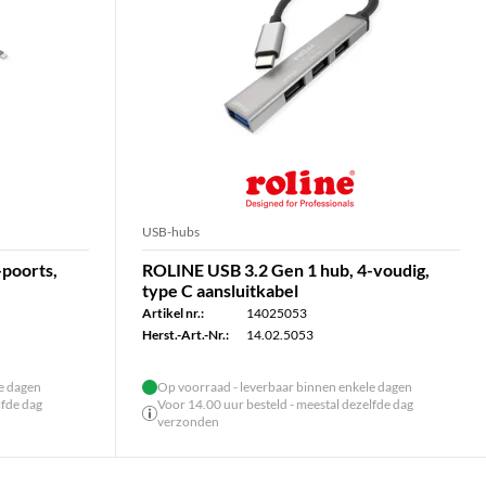
USB-hubs
-poorts,
ROLINE USB 3.2 Gen 1 hub, 4-voudig,
type C aansluitkabel
Artikel nr.:
14025053
Herst.-Art.-Nr.:
14.02.5053
le dagen
Op voorraad - leverbaar binnen enkele dagen
lfde dag
Voor 14.00 uur besteld - meestal dezelfde dag
verzonden