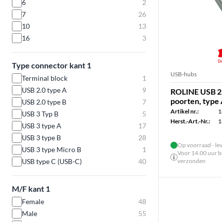
6
2
7
26
10
13
16
3
Type connector kant 1
USB-hubs
Terminal block
1
USB 2.0 type A
9
ROLINE USB 2.
poorten, type 
USB 2.0 type B
7
Artikel nr.:
1
USB 3 Typ B
5
Herst.-Art.-Nr.:
1
USB 3 type A
17
USB 3 type B
28
Op voorraad - le
USB 3 type Micro B
1
Voor 14.00 uur be
USB type C (USB-C)
40
verzonden
M/F kant 1
Female
48
Male
55