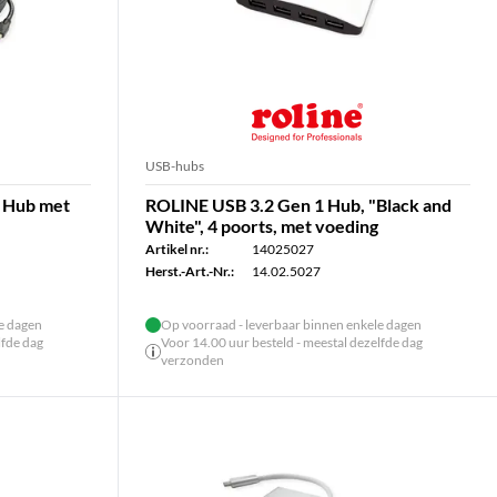
USB-hubs
t Hub met
ROLINE USB 3.2 Gen 1 Hub, "Black and
White", 4 poorts, met voeding
Artikel nr.:
14025027
Herst.-Art.-Nr.:
14.02.5027
le dagen
Op voorraad - leverbaar binnen enkele dagen
lfde dag
Voor 14.00 uur besteld - meestal dezelfde dag
verzonden