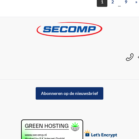
1
2
9
»
...
Abonneren op de nieuwsbrief