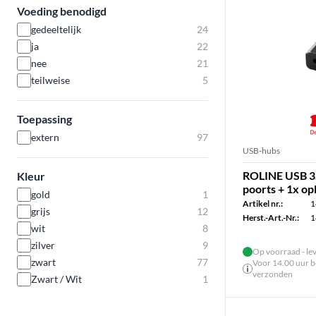
Voeding benodigd
gedeeltelijk
24
ja
22
nee
21
teilweise
5
Toepassing
extern
97
USB-hubs
ROLINE USB 3
Kleur
poorts + 1x op
gold
1
Artikel nr.:
1
grijs
12
Herst.-Art.-Nr.:
1
wit
8
zilver
9
Op voorraad - le
zwart
77
Voor 14.00 uur be
verzonden
Zwart / Wit
1