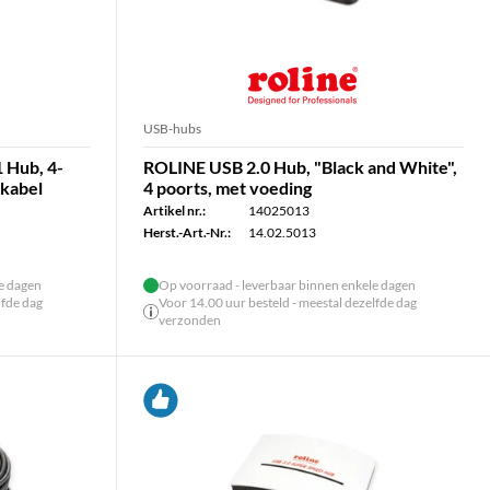
USB-hubs
 Hub, 4-
ROLINE USB 2.0 Hub, "Black and White",
skabel
4 poorts, met voeding
Artikel nr.:
14025013
Herst.-Art.-Nr.:
14.02.5013
le dagen
Op voorraad - leverbaar binnen enkele dagen
lfde dag
Voor 14.00 uur besteld - meestal dezelfde dag
verzonden