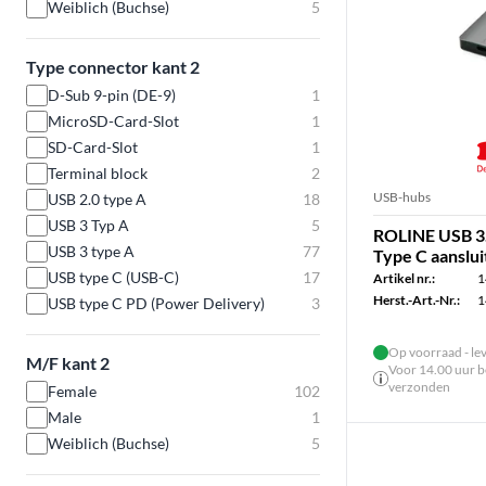
Weiblich (Buchse)
5
Type connector kant 2
D-Sub 9-pin (DE-9)
1
MicroSD-Card-Slot
1
SD-Card-Slot
1
Terminal block
2
USB-hubs
USB 2.0 type A
18
USB 3 Typ A
5
ROLINE USB 3.
USB 3 type A
77
Type C aanslu
USB type C (USB-C)
17
Artikel nr.:
1
Herst.-Art.-Nr.:
1
USB type C PD (Power Delivery)
3
Op voorraad - le
M/F kant 2
Voor 14.00 uur be
verzonden
Female
102
Male
1
Weiblich (Buchse)
5