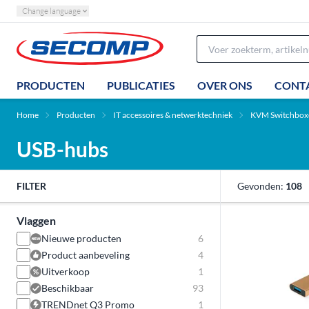
Change language
PRODUCTEN
PUBLICATIES
OVER ONS
CONT
Home
Producten
IT accessoires & netwerktechniek
KVM Switchboxe
USB-hubs
FILTER
Gevonden:
108
Vlaggen
Nieuwe producten
6
Product aanbeveling
4
Uitverkoop
1
Beschikbaar
93
TRENDnet Q3 Promo
1