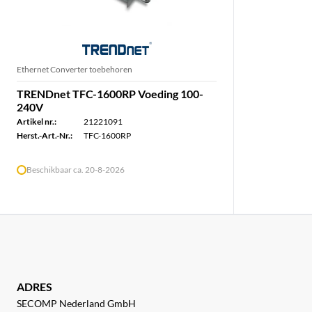
Ethernet Converter toebehoren
TRENDnet TFC-1600RP Voeding 100-
240V
Artikel nr.:
21221091
Herst.-Art.-Nr.:
TFC-1600RP
Beschikbaar ca. 20-8-2026
ADRES
SECOMP Nederland GmbH