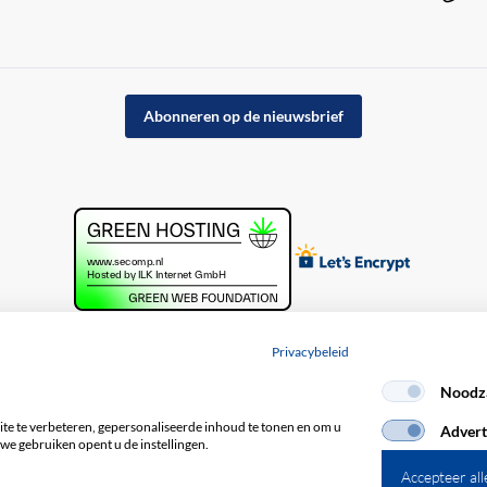
Abonneren op de nieuwsbrief
Privacybeleid
Noodza
acybeleid
e te verbeteren, gepersonaliseerde inhoud te tonen en om u
Advert
we gebruiken opent u de instellingen.
Accepteer all