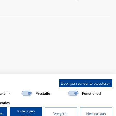
Doorgaan zonder te accepteren
kelijk
Prestatie
Functioneel
enties
Instellingen
es
Weigeren
Nee, pas aan