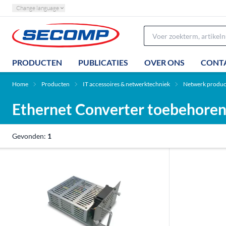
Change language
PRODUCTEN
PUBLICATIES
OVER ONS
CONT
Home
Producten
IT accessoires & netwerktechniek
Netwerk produc
Ethernet Converter toebehore
Gevonden:
1