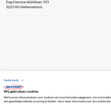
Dag Hammarskjöldlaan 193
3223 HG Hellevoetsluis
Nederlands
Wij gebruiken cookies
Bedrijfsgegevens
ALV
Disclaimer
Priv
We kunnen deze plaatsen voor analyse van onze bezoekersgegevens, om onze websit
een geweldige website-ervaring te bieden. Voor meer informatie over de cookies die 