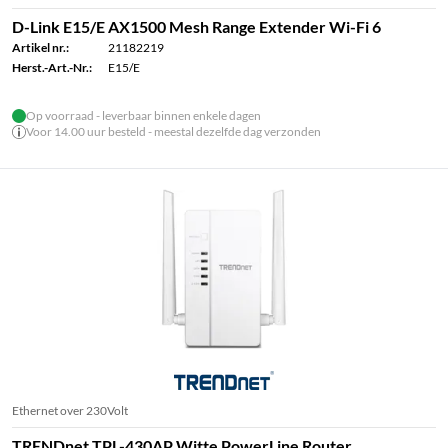
D-Link E15/E AX1500 Mesh Range Extender Wi-Fi 6
Artikel nr.:
21182219
Herst.-Art.-Nr.:
E15/E
Op voorraad - leverbaar binnen enkele dagen
Voor 14.00 uur besteld - meestal dezelfde dag verzonden
Ethernet over 230Volt
TRENDnet TPL-430AP Witte PowerLine Router