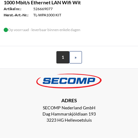
1000 Mbit/s Ethernet LAN Wifi Wit
Artikel nr.:
526669077
Herst.-Art.-Nr.:
TL-WPA1000 KIT
Op voorraad - leverbaar binnen enkele dagen
1
»
ADRES
SECOMP Nederland GmbH
Dag Hammarskjöldlaan 193
3223 HG Hellevoetsluis