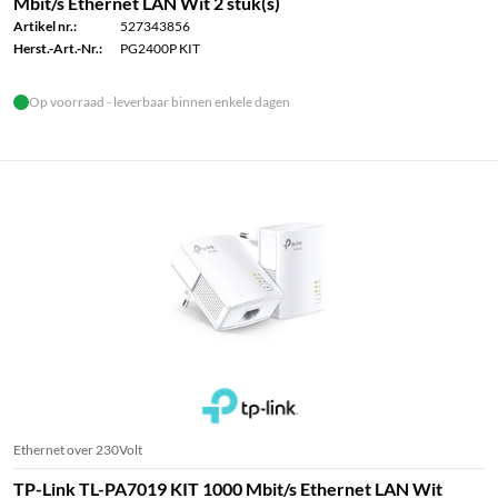
Mbit/s Ethernet LAN Wit 2 stuk(s)
Artikel nr.:
527343856
Herst.-Art.-Nr.:
PG2400P KIT
Op voorraad - leverbaar binnen enkele dagen
Ethernet over 230Volt
TP-Link TL-PA7019 KIT 1000 Mbit/s Ethernet LAN Wit