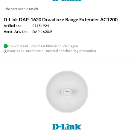
Ethernet over 230Volt
D-Link DAP-1620 Draadloze Range Extender AC1200
Artikel nr.:
21181924
Herst.-Art.-Nr.:
DAP-1620/E
Op voorraad - leverbaar binnen enkele dagen
Voor 14.00 uur besteld - meestal dezelfde dag verzonden