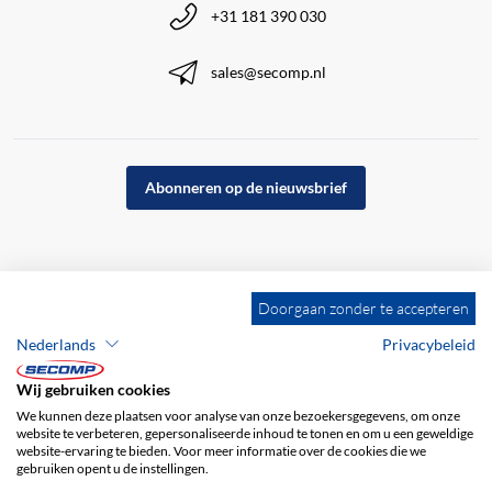
+31 181 390 030
sales@secomp.nl
Abonneren op de nieuwsbrief
Doorgaan zonder te accepteren
Nederlands
Privacybeleid
Wij gebruiken cookies
We kunnen deze plaatsen voor analyse van onze bezoekersgegevens, om onze
website te verbeteren, gepersonaliseerde inhoud te tonen en om u een geweldige
website-ervaring te bieden. Voor meer informatie over de cookies die we
gebruiken opent u de instellingen.
Bedrijfsgegevens
ALV
Disclaimer