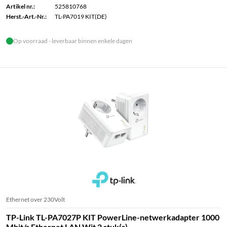
Artikel nr.:
525810768
Herst.-Art.-Nr.:
TL-PA7019 KIT(DE)
Op voorraad - leverbaar binnen enkele dagen
Ethernet over 230Volt
TP-Link TL-PA7027P KIT PowerLine-netwerkadapter 1000
Mbit/s Ethernet LAN Wit 2 stuk(s)