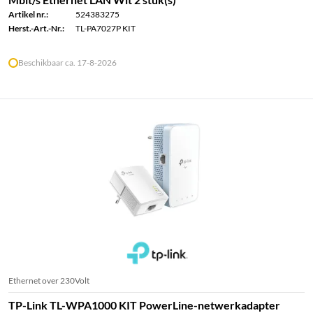
Artikel nr.:
524383275
Herst.-Art.-Nr.:
TL-PA7027P KIT
Beschikbaar ca. 17-8-2026
Ethernet over 230Volt
TP-Link TL-WPA1000 KIT PowerLine-netwerkadapter