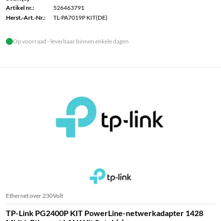
Artikel nr.:
526463791
Herst.-Art.-Nr.:
TL-PA7019P KIT(DE)
Op voorraad - leverbaar binnen enkele dagen
Ethernet over 230Volt
TP-Link PG2400P KIT PowerLine-netwerkadapter 1428