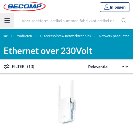
Inloggen
Home
Producten
IT accessoires & netwerktechniek
Netwerk producten
Ethernet over 230Volt
FILTER
(13)