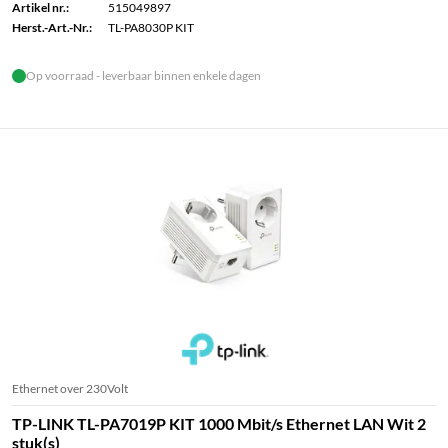
Artikel nr.:
515049897
Herst.-Art.-Nr.:
TL-PA8030P KIT
Op voorraad - leverbaar binnen enkele dagen
Ethernet over 230Volt
TP-LINK TL-PA7019P KIT 1000 Mbit/s Ethernet LAN Wit 2
stuk(s)