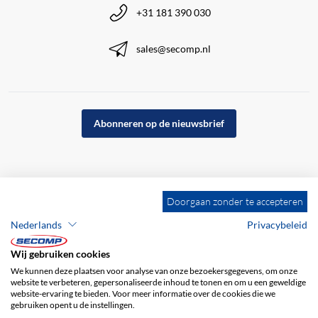
+31 181 390 030
sales@secomp.nl
Abonneren op de nieuwsbrief
Doorgaan zonder te accepteren
Nederlands
Privacybeleid
Wij gebruiken cookies
We kunnen deze plaatsen voor analyse van onze bezoekersgegevens, om onze
website te verbeteren, gepersonaliseerde inhoud te tonen en om u een geweldige
website-ervaring te bieden. Voor meer informatie over de cookies die we
gebruiken opent u de instellingen.
Bedrijfsgegevens
ALV
Disclaimer