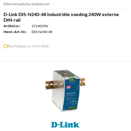
Ethernet Switches toebehoren
D-Link DIS-N240-48 Industriële voeding 240W externe
DIN-rail
Artikel nr.:
21140396
Herst.-Art.-Nr.:
DIS-N240-48
Beschikbaar ca. 24-8-2026