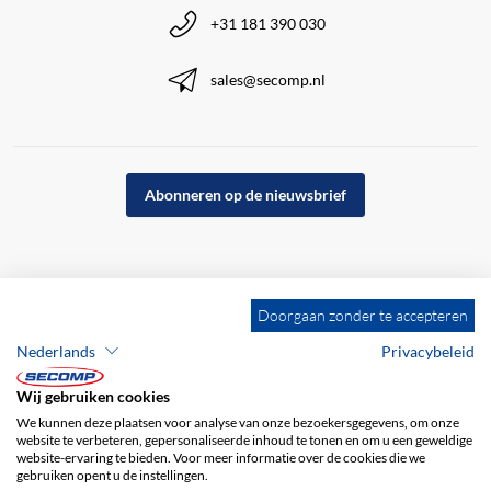
+31 181 390 030
sales@secomp.nl
Abonneren op de nieuwsbrief
Doorgaan zonder te accepteren
Nederlands
Privacybeleid
Wij gebruiken cookies
We kunnen deze plaatsen voor analyse van onze bezoekersgegevens, om onze
website te verbeteren, gepersonaliseerde inhoud te tonen en om u een geweldige
website-ervaring te bieden. Voor meer informatie over de cookies die we
gebruiken opent u de instellingen.
Bedrijfsgegevens
ALV
Disclaimer