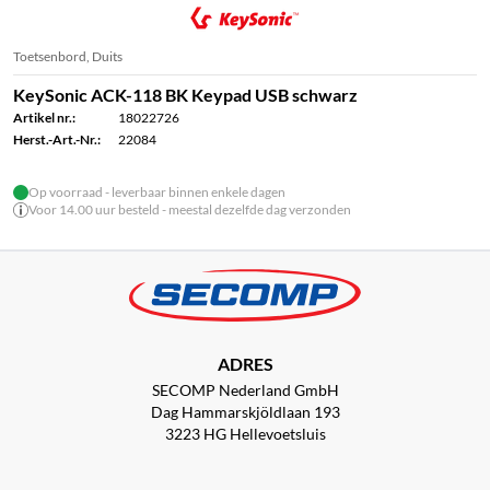
Toetsenbord, Duits
KeySonic ACK-118 BK Keypad USB schwarz
Artikel nr.:
18022726
Herst.-Art.-Nr.:
22084
Op voorraad - leverbaar binnen enkele dagen
Voor 14.00 uur besteld - meestal dezelfde dag verzonden
ADRES
SECOMP Nederland GmbH
Dag Hammarskjöldlaan 193
3223 HG Hellevoetsluis