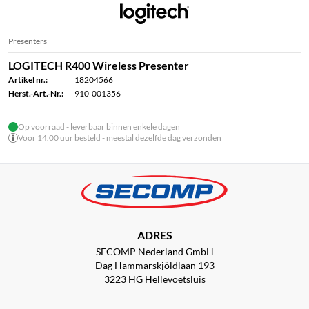
Presenters
LOGITECH R400 Wireless Presenter
Artikel nr.:
18204566
Herst.-Art.-Nr.:
910-001356
Op voorraad - leverbaar binnen enkele dagen
Voor 14.00 uur besteld - meestal dezelfde dag verzonden
ADRES
SECOMP Nederland GmbH
Dag Hammarskjöldlaan 193
3223 HG Hellevoetsluis