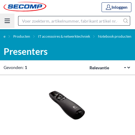
Inloggen
ome
Producten
IT accessoires & netwerktechniek
Notebook producten
Presenters
Gevonden:
1