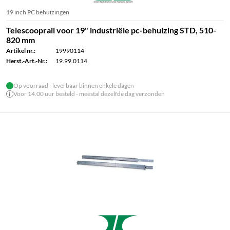
19 inch PC behuizingen
Telescooprail voor 19" industriële pc-behuizing STD, 510-
820 mm
Artikel nr.:
19990114
Herst.-Art.-Nr.:
19.99.0114
Op voorraad - leverbaar binnen enkele dagen
Voor 14.00 uur besteld - meestal dezelfde dag verzonden