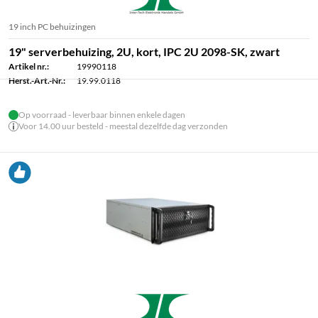
19 inch PC behuizingen
19" serverbehuizing, 2U, kort, IPC 2U 2098-SK, zwart
Artikel nr.:
19990118
Herst.-Art.-Nr.:
19.99.0118
Op voorraad - leverbaar binnen enkele dagen
Voor 14.00 uur besteld - meestal dezelfde dag verzonden