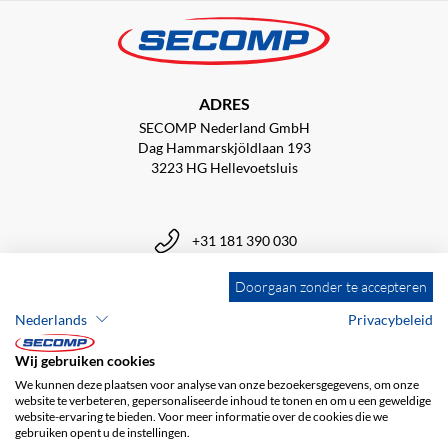
ADRES
SECOMP Nederland GmbH
Dag Hammarskjöldlaan 193
3223 HG Hellevoetsluis
+31 181 390 030
Doorgaan zonder te accepteren
sales@secomp.nl
Nederlands
Privacybeleid
Wij gebruiken cookies
We kunnen deze plaatsen voor analyse van onze bezoekersgegevens, om onze
Abonneren op de nieuwsbrief
website te verbeteren, gepersonaliseerde inhoud te tonen en om u een geweldige
website-ervaring te bieden. Voor meer informatie over de cookies die we
gebruiken opent u de instellingen.