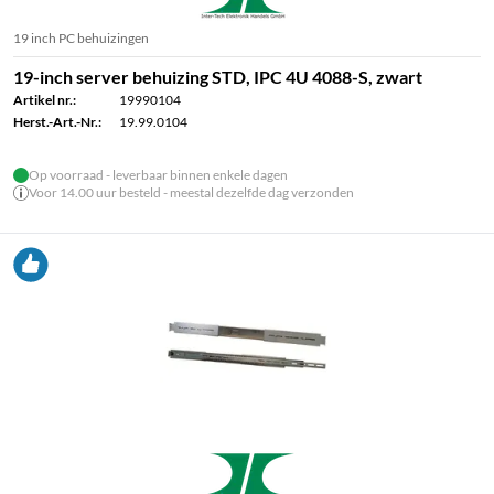
19 inch PC behuizingen
19-inch server behuizing STD, IPC 4U 4088-S, zwart
Artikel nr.:
19990104
Herst.-Art.-Nr.:
19.99.0104
Op voorraad - leverbaar binnen enkele dagen
Voor 14.00 uur besteld - meestal dezelfde dag verzonden