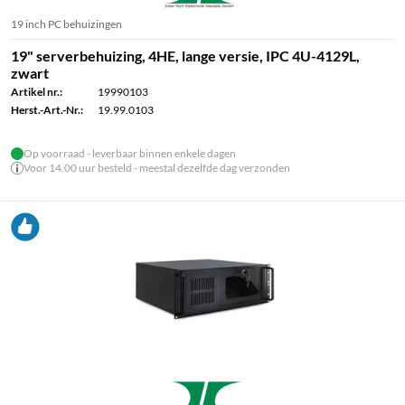
19 inch PC behuizingen
19" serverbehuizing, 4HE, lange versie, IPC 4U-4129L,
zwart
Artikel nr.:
19990103
Herst.-Art.-Nr.:
19.99.0103
Op voorraad - leverbaar binnen enkele dagen
Voor 14.00 uur besteld - meestal dezelfde dag verzonden