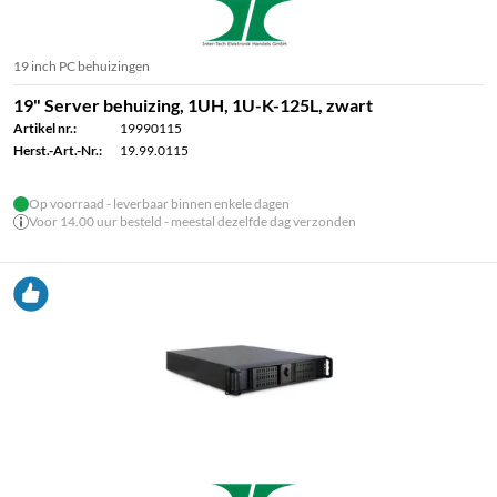
19 inch PC behuizingen
19" Server behuizing, 1UH, 1U-K-125L, zwart
Artikel nr.:
19990115
Herst.-Art.-Nr.:
19.99.0115
Op voorraad - leverbaar binnen enkele dagen
Voor 14.00 uur besteld - meestal dezelfde dag verzonden