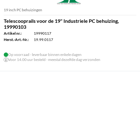
19 inch PC behuizingen
Telescooprails voor de 19" Industriele PC behuizing,
19990103
Artikel nr.:
19990117
Herst.-Art.-Nr.:
19.99.0117
Op voorraad - leverbaar binnen enkele dagen
Voor 14.00 uur besteld - meestal dezelfde dag verzonden