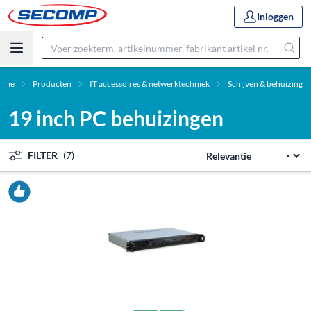
Inloggen
ome
Producten
IT accessoires & netwerktechniek
Schijven & behuizing
19 inch PC behuizingen
FILTER
(7)