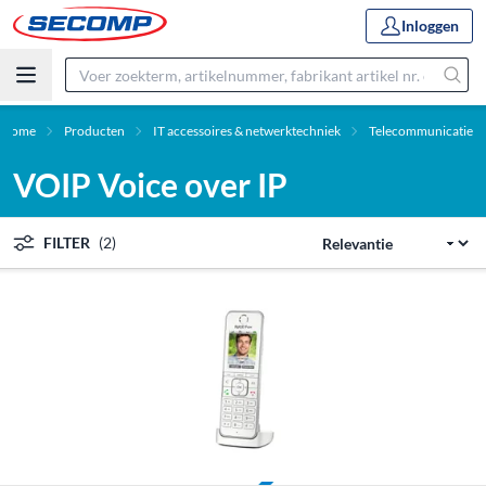
Inloggen
Home
Producten
IT accessoires & netwerktechniek
Telecommunicatie
VOIP Voice over IP
FILTER
(2)