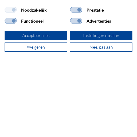
Noodzakelijk
Prestatie
Functioneel
Advertenties
ADRES
Accepteer alles
Instellingen opslaan
SECOMP Nederland GmbH
Dag Hammarskjöldlaan 193
Weigeren
Nee, pas aan
3223 HG Hellevoetsluis
+31 181 390 030
sales@secomp.nl
Abonneren op de nieuwsbrief