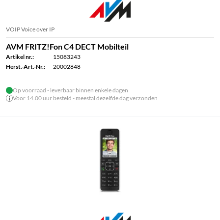
VOIP Voice over IP
AVM FRITZ!Fon C4 DECT Mobilteil
Artikel nr.:
15083243
Herst.-Art.-Nr.:
20002848
Op voorraad - leverbaar binnen enkele dagen
Voor 14.00 uur besteld - meestal dezelfde dag verzonden