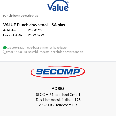
Punch down gereedschap
VALUE Punch down tool, LSA plus
Artikel nr.:
25998799
Herst.-Art.-Nr.:
25.99.8799
Op voorraad - leverbaar binnen enkele dagen
Voor 14.00 uur besteld - meestal dezelfde dag verzonden
ADRES
SECOMP Nederland GmbH
Dag Hammarskjöldlaan 193
3223 HG Hellevoetsluis