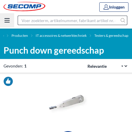
Inloggen
me
Producten
IT accessoires & netwerktechniek
Testers & gereedschap
Punch down gereedschap
Gevonden:
1