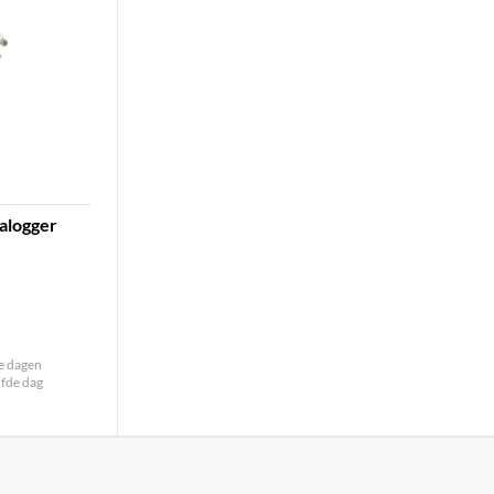
alogger
le dagen
lfde dag