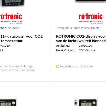
chtigheidsmeter
Temperatuur- en vochtigheidsmeter
 - datalogger voor CO2,
ROTRONIC CO2-display voor
n temperatuur
van de luchtkwaliteit binnens
4010104
Artikel nr.:
24010100
L11
Herst.-Art.-Nr.:
CO2-Display
verbaar binnen enkele dagen
Beschikbaar ca. 17-8-2026
steld - meestal dezelfde dag