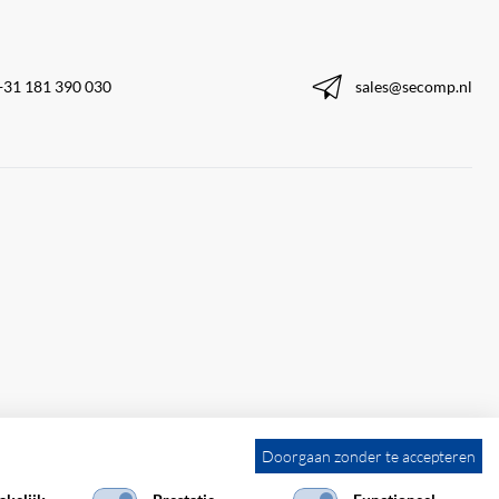
+31 181 390 030
sales@secomp.nl
Doorgaan zonder te accepteren