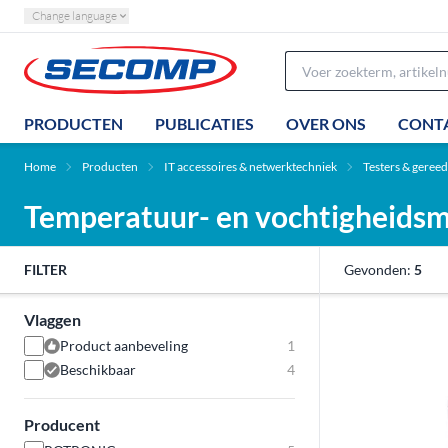
Change language
PRODUCTEN
PUBLICATIES
OVER ONS
CONT
Home
Producten
IT accessoires & netwerktechniek
Testers & geree
Temperatuur- en vochtigheids
FILTER
Gevonden:
5
Vlaggen
Product aanbeveling
1
Beschikbaar
4
Producent