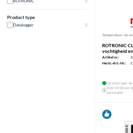
ROTRONIC
5
Product type
Datalogger
5
Temperatuur- en vo
ROTRONIC CL11
vochtigheid e
Artikel nr.:
2
Herst.-Art.-Nr.:
C
Op voorraad - le
Voor 14.00 uur be
verzonden