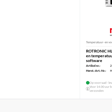
Temperatuur- en vo
ROTRONIC HL-
en temperatuu
software
Artikel nr.:
2
Herst.-Art.-Nr.:
H
Op voorraad - le
Voor 14.00 uur be
verzonden