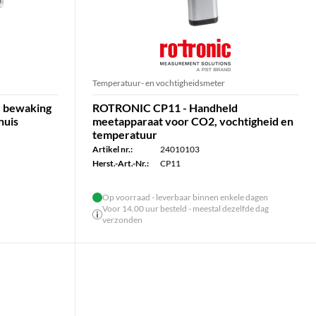
Temperatuur- en vochtigheidsmeter
 bewaking
ROTRONIC CP11 - Handheld
huis
meetapparaat voor CO2, vochtigheid en
temperatuur
Artikel nr.:
24010103
Herst.-Art.-Nr.:
CP11
Op voorraad - leverbaar binnen enkele dagen
Voor 14.00 uur besteld - meestal dezelfde dag
verzonden