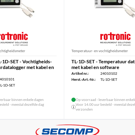
chtigheidsmeter
Temperatuur- en vochtigheidsmeter
1D-SET - Vochtigheids-
TL-1D-SET - Temperatuur dat
rdatalogger met kabel en
met kabel en software
Artikel nr.:
24010102
4010101
Herst.-Art.-Nr.:
TL-1D-SET
L-1D-SET
verbaar binnen enkele dagen
Op voorraad - leverbaar binnen enke
steld - meestal dezelfde dag
Voor 14.00 uur besteld - meestal deze
verzonden