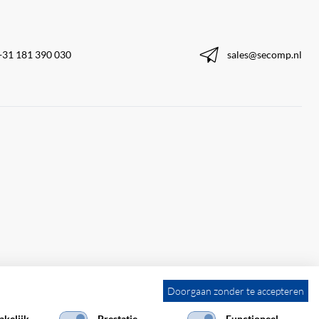
+31 181 390 030
sales@secomp.nl
Doorgaan zonder te accepteren
kelijk
Prestatie
Functioneel