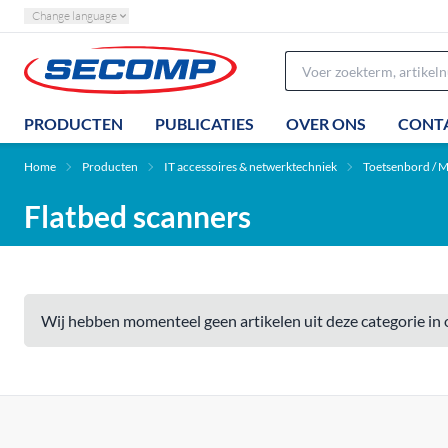
Change language
PRODUCTEN
PUBLICATIES
OVER ONS
CONT
Home
Producten
IT accessoires & netwerktechniek
Toetsenbord / M
Flatbed scanners
Wij hebben momenteel geen artikelen uit deze categorie in 