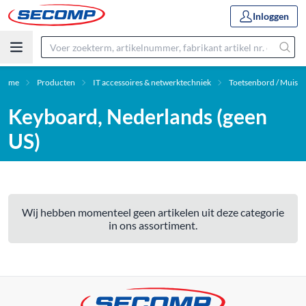
Inloggen
Home
Producten
IT accessoires & netwerktechniek
Toetsenbord / Muis
Keyboard, Nederlands (geen
US)
Wij hebben momenteel geen artikelen uit deze categorie
in ons assortiment.