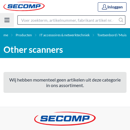
Inloggen
Home
Producten
IT accessoires & netwerktechniek
Toetsenbord / Muis
Other scanners
Wij hebben momenteel geen artikelen uit deze categorie
in ons assortiment.