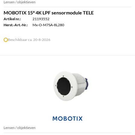
Lensen / objektieven
MOBOTIX 15° 4K LPF sensormodule TELE
Artikel nr.:
21193552
Herst.-Art.-Nr.:
Mx-O-M7SA-8L280
Beschikbaar ca. 20-8-2026
Lensen / objektieven