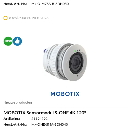
Herst.-Art.-Nr.:
Mx-O-M7SA-B-8DN050
Beschikbaar ca. 20-8-2026
Nieuwe producten
MOBOTIX Sensormodul S-ONE 4K 120°
Artikel nr.:
21194592
Herst.-Art.-Nr.:
Mx-ONE-SMA-8DN040