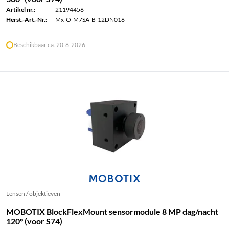
Artikel nr.:
21194456
Herst.-Art.-Nr.:
Mx-O-M7SA-B-12DN016
Beschikbaar ca. 20-8-2026
Lensen / objektieven
MOBOTIX BlockFlexMount sensormodule 8 MP dag/nacht
120° (voor S74)