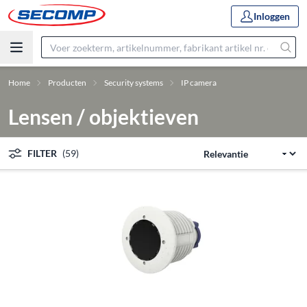
Inloggen
Home
Producten
Security systems
IP camera
Lensen / objektieven
FILTER
(59)