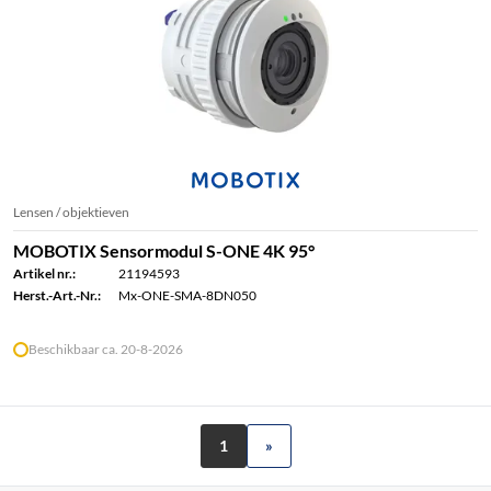
Lensen / objektieven
MOBOTIX Sensormodul S-ONE 4K 95°
Artikel nr.:
21194593
Herst.-Art.-Nr.:
Mx-ONE-SMA-8DN050
Beschikbaar ca. 20-8-2026
1
»