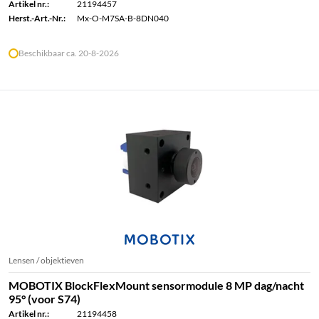
Artikel nr.:
21194457
Herst.-Art.-Nr.:
Mx-O-M7SA-B-8DN040
Beschikbaar ca. 20-8-2026
Lensen / objektieven
MOBOTIX BlockFlexMount sensormodule 8 MP dag/nacht
95° (voor S74)
Artikel nr.:
21194458