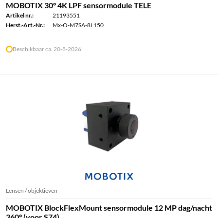
MOBOTIX 30° 4K LPF sensormodule TELE
Artikel nr.:
21193551
Herst.-Art.-Nr.:
Mx-O-M7SA-8L150
Beschikbaar ca. 20-8-2026
Lensen / objektieven
MOBOTIX BlockFlexMount sensormodule 12 MP dag/nacht
360° (voor S74)