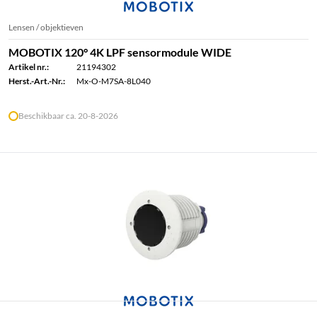
Lensen / objektieven
MOBOTIX 120° 4K LPF sensormodule WIDE
Artikel nr.:
21194302
Herst.-Art.-Nr.:
Mx-O-M7SA-8L040
Beschikbaar ca. 20-8-2026