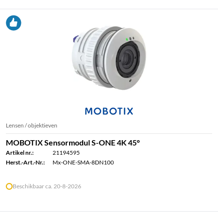
Lensen / objektieven
MOBOTIX Sensormodul S-ONE 4K 45°
Artikel nr.:
21194595
Herst.-Art.-Nr.:
Mx-ONE-SMA-8DN100
Beschikbaar ca. 20-8-2026